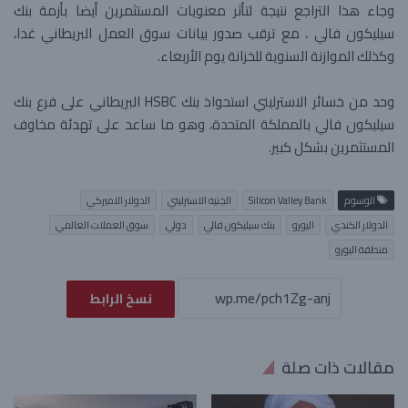
وجاء هذا التراجع نتيجة لتأثر معنويات المستثمرين أيضا بأزمة بنك
سيليكون فالي ، مع ترقب صدور بيانات سوق العمل البريطاني غدا،
وكذلك الموازنة السنوية للخزانة يوم الأربعاء.
وحد من خسائر الاسترليني استحواذ بنك HSBC البريطاني على فرع بنك
سيليكون فالي بالمملكة المتحدة، وهو ما ساعد على تهدئة مخاوف
المستثمرين بشكل كبير.
الوسوم
Silicon Valley Bank
الجنيه الاسترليني
الدولار الاميركي
الدولار الكندي
اليورو
بنك سيليكون فالي
دولي
سوق العملات العالمي
منطقة اليورو
نسخ الرابط
مقالات ذات صلة