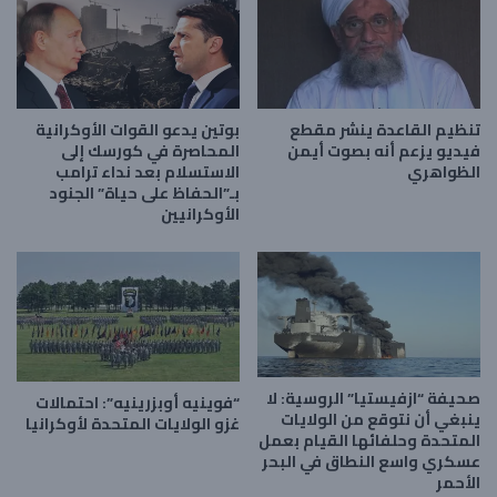
تنظيم القاعدة ينشر مقطع
بوتين يدعو القوات الأوكرانية
فيديو يزعم أنه بصوت أيمن
المحاصرة في كورسك إلى
الظواهري
الاستسلام بعد نداء ترامب
بـ”الحفاظ على حياة” الجنود
الأوكرانيين
صحيفة “ازفيستيا” الروسية: لا
“فوينيه أوبزرينيه”: احتمالات
ينبغي أن نتوقع من الولايات
غزو الولايات المتحدة لأوكرانيا
المتحدة وحلفائها القيام بعمل
عسكري واسع النطاق في البحر
الأحمر