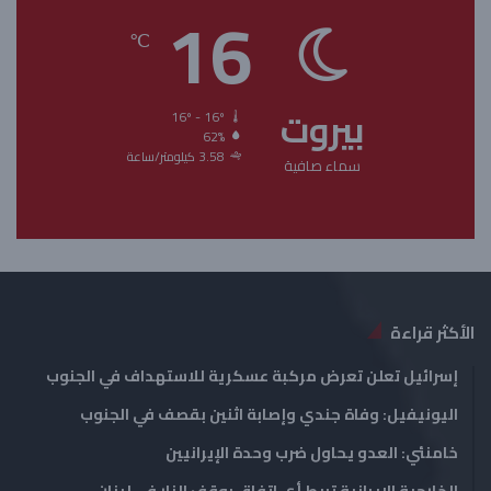
16
ح
ح
℃
ة
ة
ا
ا
بيروت
ل
ل
16º - 16º
62%
ت
س
3.58 كيلومتر/ساعة
سماء صافية
ا
ا
ل
ب
ي
ق
ة
ة
الأكثر قراءة
إسرائيل تعلن تعرض مركبة عسكرية للاستهداف في الجنوب
اليونيفيل: وفاة جندي وإصابة اثنين بقصف في الجنوب
خامنئي: العدو يحاول ضرب وحدة الإيرانيين