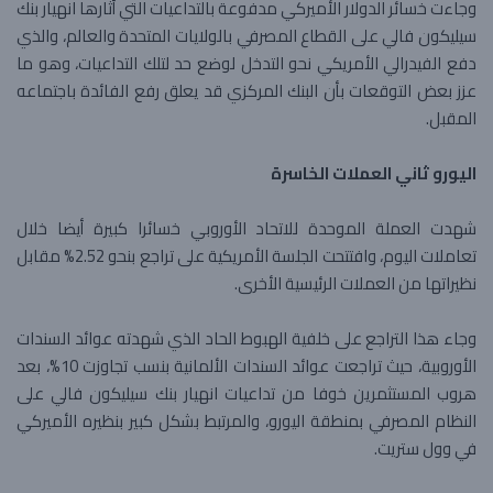
وجاءت خسائر الدولار الأميركي مدفوعة بالتداعيات التي أثارها انهيار بنك
سيليكون فالي على القطاع المصرفي بالولايات المتحدة والعالم، والذي
دفع الفيدرالي الأمريكي نحو التدخل لوضع حد لتلك التداعيات، وهو ما
عزز بعض التوقعات بأن البنك المركزي قد يعلق رفع الفائدة باجتماعه
المقبل.
اليورو ثاني العملات الخاسرة
شهدت العملة الموحدة للاتحاد الأوروبي خسائرا كبيرة أيضا خلال
تعاملات اليوم، وافتتحت الجلسة الأمريكية على تراجع بنحو 2.52% مقابل
نظيراتها من العملات الرئيسية الأخرى.
وجاء هذا التراجع على خلفية الهبوط الحاد الذي شهدته عوائد السندات
الأوروبية، حيث تراجعت عوائد السندات الألمانية بنسب تجاوزت 10%، بعد
هروب المستثمرين خوفا من تداعيات انهيار بنك سيليكون فالي على
النظام المصرفي بمنطقة اليورو، والمرتبط بشكل كبير بنظيره الأميركي
في وول ستريت.