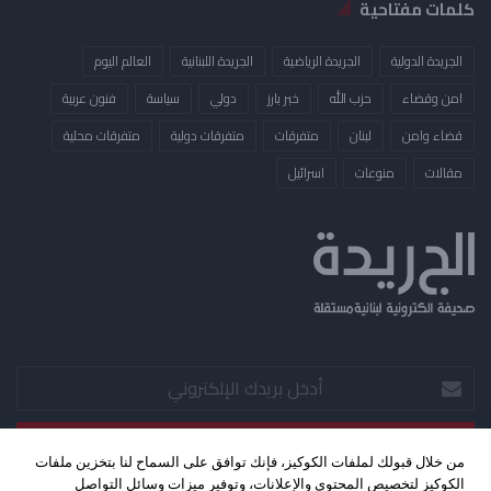
كلمات مفتاحية
الجريدة الدولية
الجريدة الرياضية
الجريدة اللبنانية
العالم اليوم
امن وقضاء
حزب الله
خبر بارز
دولي
سياسة
فنون عربية
قضاء وامن
لبنان
متفرقات
متفرقات دولية
متفرقات محلية
مقالات
منوعات
​اسرائيل
أدخل
بريدك
الإلكتروني
من خلال قبولك لملفات الكوكيز، فإنك توافق على السماح لنا بتخزين ملفات
الكوكيز لتخصيص المحتوى والإعلانات، وتوفير ميزات وسائل التواصل