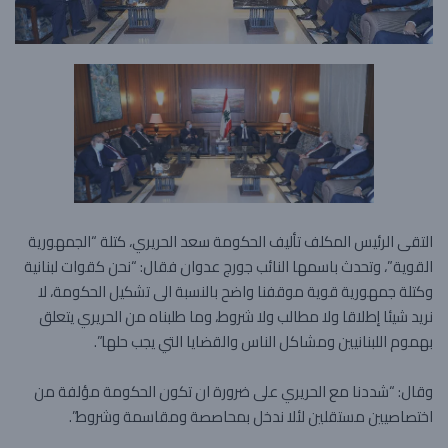
التقى الرئيس المكلف تأليف الحكومة سعد الحريري، كتلة “الجمهورية
القوية”، وتحدث باسمها النائب جورج عدوان فقال: “نحن كقوات لبنانية
وكتلة جمهورية قوية موقفنا واضح بالنسبة الى تشكيل الحكومة، لا
نريد شيئا إطلاقا ولا مطالب ولا شروط، وما ‏طلبناه من الحريري يتعلق
بهموم اللبنانيين ومشاكل الناس والقضايا ‏التي يجب حلها”.
وقال: “شددنا مع الحريري على ضرورة ان تكون الحكومة مؤلفة من
اختصاصيين مستقلين لئلا ندخل بمحاصصة ومقاسمة وشروط”.