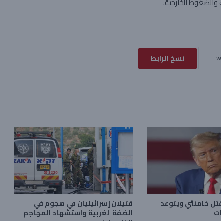
والضغوط الخارجية.
نسخ الرابط
تل خامنئي ويتوعد
قتيلان إسرائيليان في هجوم في
ات
الضفة الغربية واستشهاد المهاجم