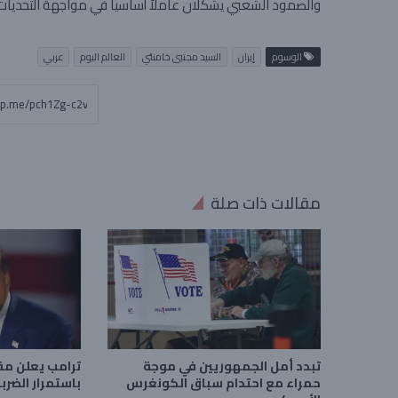
والصمود الشعبي يشكلان عاملاً أساسياً في مواجهة التحديات 
الوسوم
إيران
السيد مجتبى خامنئي
العالم اليوم
عربي
مقالات ذات صلة
تبدد أمل الجمهوريين في موجة
ترامب يعلن مق
حمراء مع احتدام سباق الكونغرس
باستمرار الضرب