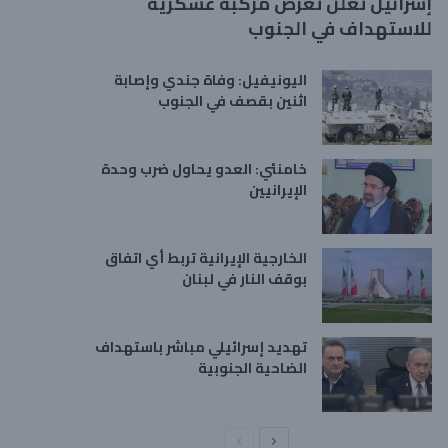
إسرائيل تعلن تعرض مركبة عسكرية
للاستهداف في الجنوب
اليونيفيل: وفاة جندي وإصابة
اثنين بقصف في الجنوب
خامنئي: العدو يحاول ضرب وحدة
الإيرانيين
الخارجية الإيرانية تربط أي اتفاق
بوقف النار في لبنان
تهديد إسرائيلي مباشر باستهداف
الضاحية الجنوبية
ا
ا