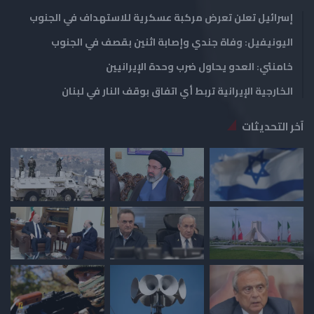
إسرائيل تعلن تعرض مركبة عسكرية للاستهداف في الجنوب
اليونيفيل: وفاة جندي وإصابة اثنين بقصف في الجنوب
خامنئي: العدو يحاول ضرب وحدة الإيرانيين
الخارجية الإيرانية تربط أي اتفاق بوقف النار في لبنان
آخر التحديثات