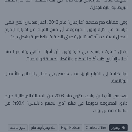
البريطانية إثارةً للجدل”.
وفي مقابلة مع صحيفة “غارديان” عام 2012 ، اعتبر هدسن الذي تلقى
دراسته في كلية إيتون المرموقة، أنّ منتج الفيلم قرر اختياره لإخراج
العمل لاعتقاده أنّه “سيتناول قضيتي الطبقية والعنصرية بشكل جيد”.
وقال “تلقيت دراستي في كلية إيتون لأنّ أفراد عائلتي يرتادونها منذ
أجيال، إلا أنني كنت أكره الأحكام والأفكار المسبقة والانحياز”.
وبالإضافة إلى الفيلم البارز، عمل هدسن في مجالي الإعلان والأعمال
الوثائقية.
وهدسن الأب لابن واحد، متزوج منذ 2003 من الممثلة البريطانية مريم
دابو، المعروفة بدورها في فيلم “ذي ليفينغ دايلايس” (1987) من
سلسلة جيمس بوند.
الوسوم
Chariots of fire
Hugh Hudson
شاريوتس أوف فاير
فنون عالمية