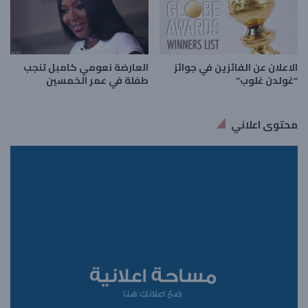
العارضة نعومي كامبل تنجب
الاعلان عن الفائزين في جوائز
طفلة في عمر الخمسين
“غولدن غلوب”
محتوى اعلاني