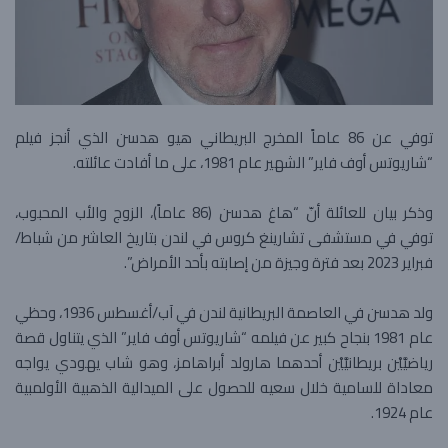
توفي عن 86 عاماً المخرج البريطاني هيو هدسن الذي أنجز فيلم
“شاريوتس أوف فاير” الشهير عام 1981، على ما أفادت عائلته.
وذكر بيان للعائلة أنّ “هاغ هدسن (86 عاماً)، الزوج والأب المحبوب،
توفي في مستشفى تشارينغ كروس في لندن بتاريخ العاشر من شباط/
فبراير 2023 بعد فترة وجيزة من إصابته بأحد الأمراض”.
ولد هدسن في العاصمة البريطانية لندن في آب/أغسطس 1936، وحظي
عام 1981 بنجاح كبير عن فيلمه “شاريوتس أوف فاير” الذي يتناول قصة
رياضيَّيْن بريطانيَّيْن أحدهما هارولد أبراهامز، وهو شاب يهودي يواجه
معاداة للسامية خلال سعيه للحصول على الميدالية الذهبية الأولمبية
عام 1924.