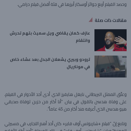
وحصد الفيلم أربع جوائز أوسكار أبرزها في فئة أفضل فيلم درامي.
مقالات ذات صلة
عازف كمان يقاضي ويل سميث بتهم تحرش
وانتقام
ترودو وبيري يشعلان الجدل بعد عشاء خاص
في مونتريال
وعلّق الممثل البريطاني نايغل هايفرز الذي أدى أحد الأدوار في الفيلم،
على وفاة هدسن بالقول في بيان “أنا أكثر من حزين لوفاة صديقي
هيو هدسن الذي أعرفه منذ أكثر من 45 عاماً”.
وتابع إنّ “فيلم +شاريوتس أوف فاير+ كان أحد أهم التجارب في مسيرتي
المهنية”.وبات “شاريوتس أوف فاير” في تلك المرحلة “أحد أكثر الأفلام