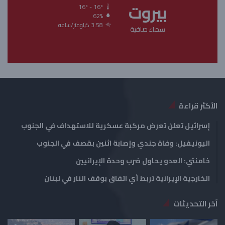
بيروت
ل
ل
16º - 16º
62%
ت
س
3.58 كيلومتر/ساعة
سماء صافية
ا
ا
ل
ب
ي
ق
ة
ة
الأكثر قراءة
إسرائيل تعلن تعرض مركبة عسكرية للاستهداف في الجنوب
اليونيفيل: وفاة جندي وإصابة اثنين بقصف في الجنوب
خامنئي: العدو يحاول ضرب وحدة الإيرانيين
الخارجية الإيرانية تربط أي اتفاق بوقف النار في لبنان
آخر التحديثات