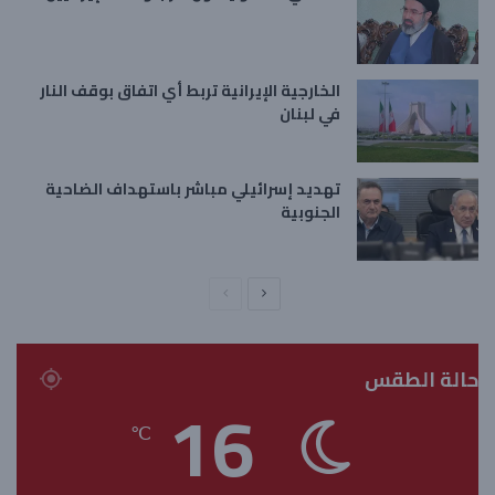
الخارجية الإيرانية تربط أي اتفاق بوقف النار
في لبنان
تهديد إسرائيلي مباشر باستهداف الضاحية
الجنوبية
ا
ا
ل
ل
ص
ص
حالة الطقس
ف
ف
16
ح
ح
℃
ة
ة
ا
ا