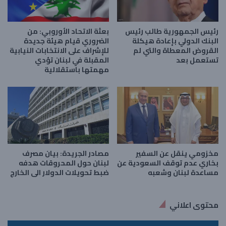
رئيس الجمهورية طالب رئيس
بعثة الاتحاد الأوروبي: من
البنك الدولي بإعادة هيكلة
الضروري قيام هيئة جديدة
القروض المعطاة والتي لم
للإشراف على الانتخابات النيابية
تستعمل بعد
المقبلة في لبنان تؤدي
مهمتها باستقلالية
مخزومي ينقل عن السفير
مصادر الجريدة: بيان مصرف
بخاري عدم توقف السعودية عن
لبنان حول المحروقات هدفه
مساعدة لبنان وشعبه
ضبط تحويلات الدولار الى الخارج
محتوى اعلاني