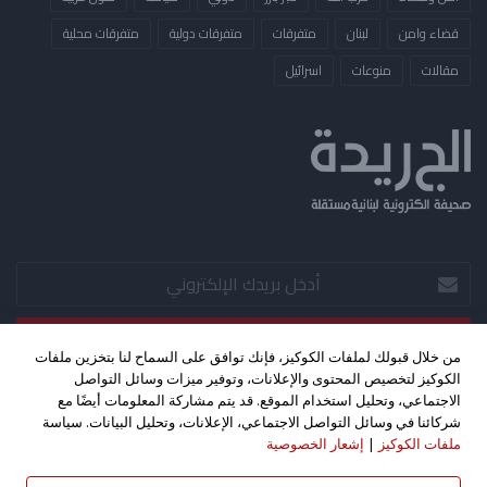
قضاء وامن
لبنان
متفرقات
متفرقات دولية
متفرقات محلية
مقالات
منوعات
​اسرائيل
أدخل
بريدك
الإلكتروني
من خلال قبولك لملفات الكوكيز، فإنك توافق على السماح لنا بتخزين ملفات
الكوكيز لتخصيص المحتوى والإعلانات، وتوفير ميزات وسائل التواصل
‫X
فيسبوك
‫YouTube
الاجتماعي، وتحليل استخدام الموقع. قد يتم مشاركة المعلومات أيضًا مع
شركائنا في وسائل التواصل الاجتماعي، الإعلانات، وتحليل البيانات. سياسة
ملفات الكوكيز
|
إشعار الخصوصية