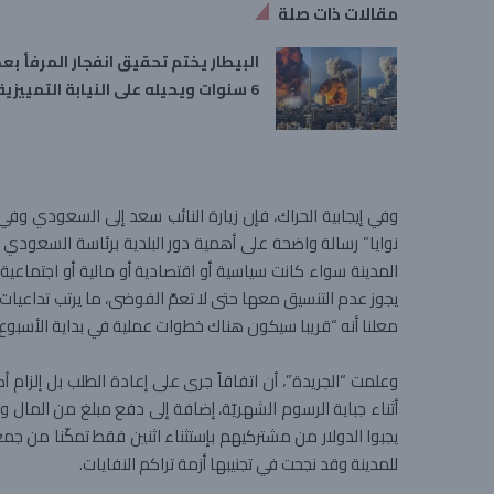
مقالات ذات صلة
البيطار يختم تحقيق انفجار المرفأ بعد
6 سنوات ويحيله على النيابة التمييزية
وفي إيجابية الحراك، فإن زيارة النائب سعد إلى السعودي وفي
نوايا” رسالة واضحة على أهمية دور البلدية برئاسة السعو
المدينة سواء كانت سياسية أو اقتصادية أو مالية أو اجتماعية 
يجوز عدم التنسيق معها حتى لا تعمّ الفوضى، ما يرتب تداعيات 
معلنا أنه “قريبا سيكون هناك خطوات عملية في بداية الأسبوع 
وعلمت “الجريدة”، أن اتفاقاً جرى على إعادة الطلب بل إلزام 
أثناء جباية الرسوم الشهريّة، إضافة إلى دفع مبلغ من المال و
للمدينة وقد نجحت في تجنيبها أزمة تراكم النفايات.