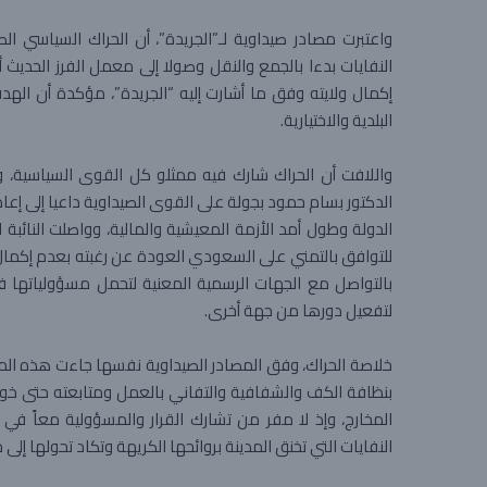
واعتبرت مصادر صيداوية لـ”الجريدة”، أن الحراك السياسي 
النفايات بدءا بالجمع والنقل وصولا إلى معمل الفرز الحديث 
إكمال ولايته وفق ما أشارت إليه “الجريدة”، مؤكدة أن اله
البلدية والاختيارية.
واللافت أن الحراك شارك فيه ممثلو كل القوى السياسية، وا
الدكتور بسام حمود بجولة على القوى الصيداوية داعيا إلى إعاد
الدولة وطول أمد الأزمة المعيشية والمالية، وواصلت النائبة
للتوافق بالتمني على السعودي العودة عن رغبته بعدم إكمال و
بالتواصل مع الجهات الرسمية المعنية لتحمل مسؤولياتها ف
لتفعيل دورها من جهة أخرى.
خلاصة الحراك، وفق المصادر الصيداوية نفسها جاءت هذه المر
بنظافة الكف والشفافية والتفاني بالعمل ومتابعته حتى خواتيم
المخارج، وإذ لا مفر من تشارك القرار والمسؤولية معاً في
النفايات التي تخنق المدينة بروائحها الكريهة وتكاد تحولها إلى