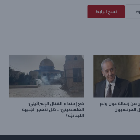
نسخ الرابط
ج من رسالة عون ولم
مَع إحتدام القتال الإسرائيليّ
 الفرنسيون
الفلسطينيّ… هل تنفجر الجَبهة
اللبنانيّة؟!