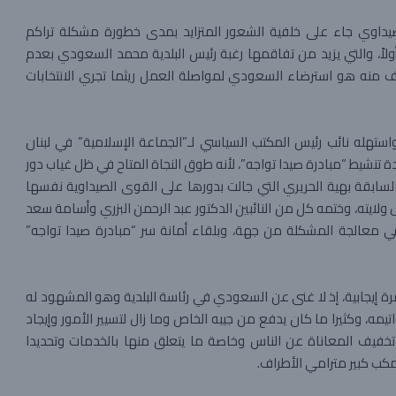
الصيداوي جاء على خلفية الشعور المتزايد بمدى خطورة مشكلة تراكم
أولاً، والتي يزيد من تفاقمها رغبة رئيس البلدية محمد السعودي بعدم
دف منه هو استرضاء السعودي لمواصلة العمل ريثما تجري الانتخابات
ستهله نائب رئيس المكتب السياسي لـ”الجماعة الإسلامية” في لبنان
ة تنشيط “مبادرة صيدا تواجه”، لأنه طوق النجاة المتاح في ظل غياب دور
 السابقة بهية الحريري التي جالت بدورها على القوى الصيداوية نفسها
لايته، وختمه كل من النائبين الدكتور عبد الرحمن البزري وأسامة سعد
ي معالجة المشكلة من جهة، وبلقاء أمانة سر “مبادرة صيدا تواجه”
ة إيجابية، إذ لا غنى عن السعودي في رئاسة البلدية وهو المشهود له
ه، وكثيرا ما كان يدفع من جيبه الخاص وما زال لتسيير الأمور وإيجاد
 تخفيف المعاناة عن الناس وخاصة ما يتعلق منها بالخدمات وتحديدا
 مكب كبير مترامي الأطراف.