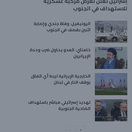
إسرائيل تعلن تعرض مركبة عسكرية
للاستهداف في الجنوب
اليونيفيل: وفاة جندي وإصابة
اثنين بقصف في الجنوب
خامنئي: العدو يحاول ضرب وحدة
الإيرانيين
الخارجية الإيرانية تربط أي اتفاق
بوقف النار في لبنان
تهديد إسرائيلي مباشر باستهداف
الضاحية الجنوبية
ا
ا