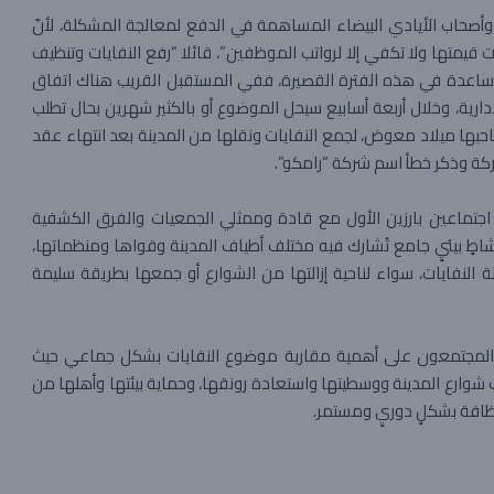
صحاب الأيادي البيضاء المساهمة في الدفع لمعالجة المشكلة، لأنّ
دت قيمتها ولا تكفي إلا لرواتب الموظفين”، قائلا “رفع النفايات وتنظيف
المساعدة في هذه الفترة القصيرة، ففي المستقبل القريب هناك اتفاق
إدارية، وخلال أربعة أسابيع سيحل الموضوع أو بالكثير شهرين بحال تطلب
حبها ميلاد معوض، لجمع النفايات ونقلها من المدينة بعد انتهاء عقد
د اجتماعين بارزين الأول مع قادة وممثلي الجمعيات والفرق الكشفية
شاطٍ بيئيٍ جامع تُشارك فيه مختلف أطياف المدينة وقواها ومنظماتها،
ة النفايات، سواء لناحية إزالتها من الشوارع أو جمعها بطريقة سليمة
كّد المجتمعون على أهمية مقاربة موضوع النفايات بشكل جماعي حيث
 شوارع المدينة ووسطيتها واستعادة رونقها، وحماية بيئتها وأهلها من
النظافة بشكلٍ دوريٍ ومستمر.