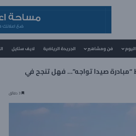
اليوم
فن ومشاهير
الجريدة الرياضية
لايف ستايل
ال
“مبادرة صيدا تواجه”… فهل تنجح في
3 دقائق