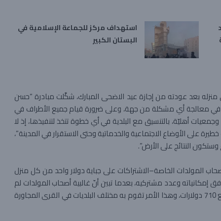
استهداف مركز للجماعة الإسلامية في
البستان الكبير
 منزله بعد عودته من إجازة عيد الاضحى المبارك، شكَّلت مبادرة “حسن
دي في معالجة أي مشكلة من جهة، وعلى ضرورة قيام جميع الأطراف في
وجمعيات أهليّة، بالتنسيق مع البلدية في أي خطوة تتخذ لتنفيذها، إذ لا
خطيرة على الأوضاع الاجتماعية والخدماتية وحتى الاستقرار في المدينة”،
وستكون النتائج على الأرض”.
أصحاب المولدات الخاصة–الاشتراكات على جباية دولار واحد من كل منزل
فق إمكانياته وعدد مشتركيه، بعدما تبين أنّ غالبية أصحاب المولدات لم
يجبوا الدولار من مشتركيهم بإستثناء اثنين فقط تمكّنا من جمع 710 دولارات، وهذا الأمر تقوم به مختلف البلديات في القرى المجاورة