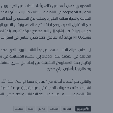
السعودي ذهب أبعد من ذلك، وأعاد الطلب من الميسورين وأ
الموازنة الموجودة في البلدية وان كانت مليارات، إلا أنها فق
المدينة والجوار يتطلب الحلول، ونطلب من الميسورين أيضا 
مع المقاول الجديد، ومع لجنة الشراء العام، وتبقى الأمور ال
مجلس وزراء”. في إشارة إلى التعاقد مع شركة “سيتي بلو” لصا
شركةNTCC نهاية أيار الماضي، وقد حصل التباس في اسم الشركة وذكر خطأ اسم شركة “رامكو”.
إلى جانب حراك النائب سعد، لم يهدأ النائب البزري الذي عق
العاملة في المدينة صيدا، ودعاه إلى التحضير للمشاركة في ن
لإظهار رغبة الصيداويين الحقيقية في إيجاد حلٍ جذريٍ لمشكل
ومعالجتها بأسلوب بيئيٍ صحيح.
والثاني مع أعضاء أمانة سر “مبادرة صيدا تواجه”، حيث أ
تُشارك مختلف مكونات المدينة في مبادرة بيئيةٍ مهمة لتنظيف
الآثار الصحية السلبية المرتبطة بتراكم النفايات، والحفاظ على 
الوسوم
القمامة
النفايات
خبر بارز
صيدا
مقالات