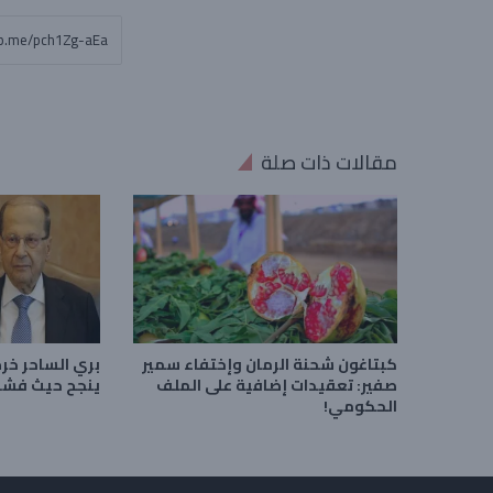
مقالات ذات صلة
كبتاغون شحنة الرمان وإختفاء سمير
بري الساحر خر
صفير: تعقيدات إضافية على الملف
ينجح حيث فشل
الحكومي!