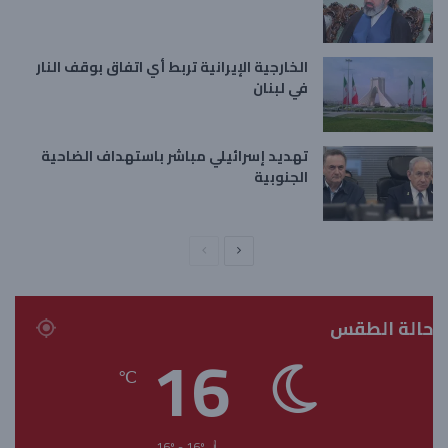
الخارجية الإيرانية تربط أي اتفاق بوقف النار
في لبنان
تهديد إسرائيلي مباشر باستهداف الضاحية
الجنوبية
ا
ا
ل
ل
ص
ص
حالة الطقس
ف
ف
16
ح
ح
℃
ة
ة
ا
ا
ل
ل
16º - 16º