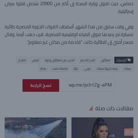
حماس، حيث تقول وزارة الصحة إن أكثر من 20900 شخص قتلوا بنيران
إسرائيلية.
وفي وقت سابق من هذا الشهر، أسقطت القوات الجوية المصرية طائرة
مسيّرة تم رصدها فوق المياه الإقليمية المصرية، قرب دهب أيضا، وقال
مصدر أمني إن الطائرة كانت “قادمة من مكان غير معلوم”.
الوسوم
​اسرائيل
البحر الاحمر
الحرب بين اسرائيل وغزة
اليمن
انفجار
سيناء
شبه جزيرة سيناء
عربي
غزة
مدينة دهب
مصر
نسخ الرابط
مقالات ذات صلة