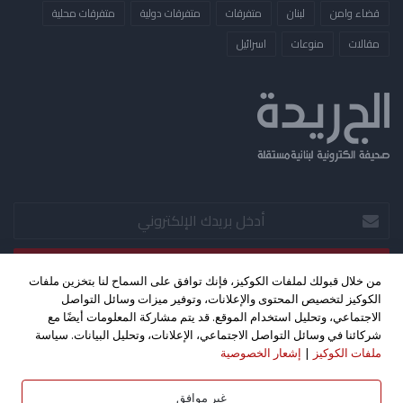
قضاء وامن
لبنان
متفرقات
متفرقات دولية
متفرقات محلية
مقالات
منوعات
​اسرائيل
أدخل
بريدك
الإلكتروني
من خلال قبولك لملفات الكوكيز، فإنك توافق على السماح لنا بتخزين ملفات
الكوكيز لتخصيص المحتوى والإعلانات، وتوفير ميزات وسائل التواصل
‫X
فيسبوك
‫YouTube
الاجتماعي، وتحليل استخدام الموقع. قد يتم مشاركة المعلومات أيضًا مع
شركائنا في وسائل التواصل الاجتماعي، الإعلانات، وتحليل البيانات. سياسة
ملفات الكوكيز
|
إشعار الخصوصية
حقوق الطبع والنشر 2026©، جميع الحقوق محفوظة. تصميم واستضافة
كليك اف ام - بث مباشر
غير موافق