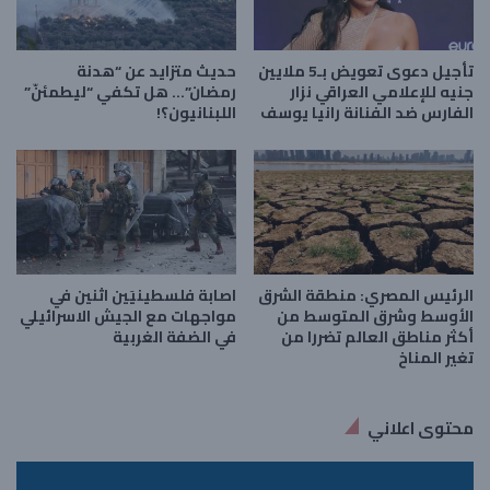
تأجيل دعوى تعويض بـ5 ملايين
حديث متزايد عن “هدنة
جنيه للإعلامي العراقي نزار
رمضان”… هل تكفي “ليطمئنّ”
الفارس ضد الفنانة رانيا يوسف
اللبنانيون؟!
الرئيس المصري: منطقة الشرق
اصابة فلسطينيَين اثنين في
الأوسط وشرق المتوسط من
مواجهات مع الجيش الاسرائيلي
أكثر مناطق العالم تضررا من
في الضفة الغربية
تغير المناخ
محتوى اعلاني