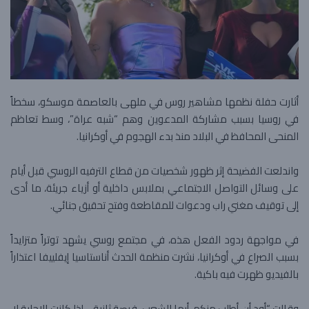
أثارت حفلة نظمها مشاهير روس في ملهى بالعاصمة موسكو، سخطاً
في روسيا بسبب مشاركة المدعوين وهم “شبه عراة”، وسط تعاظم
المنحى المحافظ في البلاد منذ بدء الهجوم في أوكرانيا.
واندلعت الفضيحة إثر ظهور شخصيات من قطاع الترفيه الروسي قبل أيام
على وسائل التواصل الاجتماعي بملابس داخلية أو أزياء جريئة، ما أدى
إلى توقيف مغني راب ودعوات للمقاطعة وفتح تحقيق جنائي.
في مواجهة ردود الفعل هذه، في مجتمع روسي يشهد توتراً متزايداً
بسبب الصراع في أوكرانيا، نشرت منظمة الحدث أناستاسيا إيفلييفا اعتذاراً
بالفيديو ظهرت فيه باكية.
وقالت “أود أن أطلب منكم، أيها الشعب، فرصة ثانية… إذا كانت الإجابة لا،