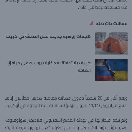
فأنا مستعدة لإعدامي علنا”.
مقالات ذات صلة
هجمات روسية جديدة تشل التدفئة في كييف
كييف بلا تدفئة بعد غارات روسية على مرافق
الطاقة
ورفع أكثر من 20 شخصاً دعوى قضائية جماعية ضدها، مطالبين إياها
بدفع مليار روبل (11,11 مليون دولار) لمنظمة تدعم الهجوم في أوكرانيا.
ولم تنجح اعتذاراتها في تهدئة المذيع التلفزيوني فلاديمير سولوفيوف،
وهو مؤثر مؤيد للكرملين. ورد على تلغرام “هل تريدون فرصة ثانية؟