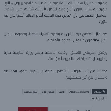
واعترفت كسينيا سوبتشاك، الإعلامية وابنة مرشد فلاديمير بوتين، التي
ظهرت بفستان باللون البيج عليه أشكال لأسلاك شائكة، على شبكات
التواصل الاجتماعي بأن “عرض صور الحفلة أمام العالم أجمع كان غير
لائق”.
كما قال المغني ديما بيلان إنه يتفهم “استياء شعبنا، وخصوصاً الرجال
الذين يدافعون عنا على الخطوط الأمامية”.
ورفض الكرملين التعليق. وقالت الناطقة باسم وزارة الخارجية ماريا
زاخاروفا إن “الحياة تعلمنا دروساً مؤلمة”.
وحذرت من أن “هؤلاء الأشخاص بحاجة إلى إدراك عمق المشكلة
والتحسن. من أجل مصلحتهم”.
الوسوم
Anastasia Ivleeva
روسيا
فنانون عراة
فنون عالمية
ماريا زاخاروفا