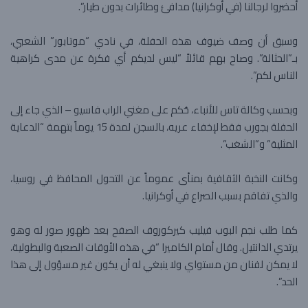
أحضروا لرجالنا (في أوكرانيا) مدافئ وطائرات بدون طيار”.
وسبق أن وصف ضيوف هذه الحفلة، في نادي “موتابور” الشعبي،
بـ”الحثالة”. وصاح بهم قائلاً “ليس لديكم أي فكرة عن مدى كراهية
الناس لكم”.
وبحسب وكالة تاس للأنباء، حُكم على مغني الراب فاسيو – الذي جاء إلى
الحفلة بجورب فقط لإخفاء عريه، بالسجن لمدة 15 يوماً بتهمة “الدعاية
المثلية” و”الشغب”.
وكانت النخبة الثقافية بمنأى عموماً عن التحول المحافظ في روسيا،
والذي تفاقم بسبب الصراع في أوكرانيا.
كما طلب نجم البوب فيليب كيركوروف الصفح بعد ظهور صور له وهو
يرتدي الدانتيل. وقال أمام الكاميرا “في هذه الأوقات الصعبة والبطولية،
لا يمكن لفنان من مستواي ولا ينبغي له أن يكون غير مسؤول إلى هذا
الحد”.