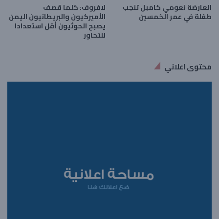
العارضة نعومي كامبل تنجب
لافروف: كلما قصف
طفلة في عمر الخمسين
الأميركيون والبريطانيون اليمن
يصبح الحوثيون أقل استعدادا
للتحاور
محتوى اعلاني