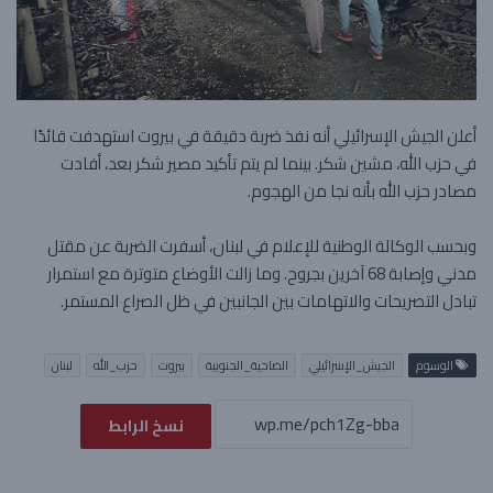
أعلن الجيش الإسرائيلي أنه نفذ ضربة دقيقة في بيروت استهدفت قائدًا
في حزب الله، مشين شكر. بينما لم يتم تأكيد مصير شكر بعد، أفادت
مصادر حزب الله بأنه نجا من الهجوم.
وبحسب الوكالة الوطنية للإعلام في لبنان، أسفرت الضربة عن مقتل
مدني وإصابة 68 آخرين بجروح. وما زالت الأوضاع متوترة مع استمرار
تبادل التصريحات والاتهامات بين الجانبين في ظل الصراع المستمر.
الوسوم
الجيش_الإسرائيلي
الضاحية_الجنوبية
بيروت
حزب_الله
لبنان
نسخ الرابط