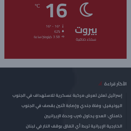
16
ح
ح
℃
ة
ة
ا
ا
بيروت
ل
ل
16º - 16º
62%
ت
س
3.58 كيلومتر/ساعة
سماء صافية
ا
ا
ل
ب
ي
ق
ة
ة
الأكثر قراءة
إسرائيل تعلن تعرض مركبة عسكرية للاستهداف في الجنوب
اليونيفيل: وفاة جندي وإصابة اثنين بقصف في الجنوب
خامنئي: العدو يحاول ضرب وحدة الإيرانيين
الخارجية الإيرانية تربط أي اتفاق بوقف النار في لبنان