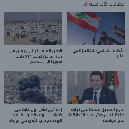
مقالات ذات صلة
النّظام المَناعيّ للطّائفيّة في
الامن العام اللبناني يعلن في
لبنان
بيان له عن اعادة 511 نازحا
سوريا الى بلادهم
نديم الجميل معلقا على زيارة
إسرائيل تشن أول غارة على
هنية: لبنان مش منصة تطلقوا
ضواحي بيروت الجنوبية بعد
منو مواقف
الهدنة وحزب الله ينفي تورطه