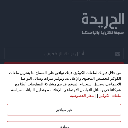
أدخل
بريدك
الإلكتروني
من خلال قبولك لملفات الكوكيز، فإنك توافق على السماح لنا بتخزين ملفات
الكوكيز لتخصيص المحتوى والإعلانات، وتوفير ميزات وسائل التواصل
‫X
فيسبوك
‫YouTube
الاجتماعي، وتحليل استخدام الموقع. قد يتم مشاركة المعلومات أيضًا مع
شركائنا في وسائل التواصل الاجتماعي، الإعلانات، وتحليل البيانات. سياسة
ملفات الكوكيز
|
إشعار الخصوصية
حقوق الطبع والنشر 2026©، جميع الحقوق محفوظة. تصميم واستضافة
كليك اف ام - بث مباشر
غير موافق
بواسطة
موافق