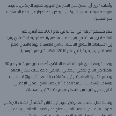
وأضاف “نرى أن الصين تبذل الكثير من الجهود لتطوير البريكس. لا توجد
شروط مسبقة لتعاون البريكس… يمكن بدء الحوار على قدم المساواة
مع الجميع”.
صاغ مصطلح “بريك” في البداية في عام 2001 جيم أونيل، كبير
الاقتصاديين سابقا في ((جولدمان ساكس))، كمفهوم استثماري يشير
إلى اقتصادات الأسواق الناشئة: البرازيل وروسيا والهند والصين. ومع
انضمام جنوب إفريقيا في عام 2010، تشكلت “بريكس” رسميا.
وبعد التوسع الذي شهدته العام الماضي، أصبحت البريكس تمثل نحو 30
بالمئة من الناتج المحلي الإجمالي العالمي ونحو نصف سكان العالم
وخمس التجارة العالمية. وفي مقابلة حديثة مع ((شينخوا)) قالت ديلما
روسيف، رئيسة بنك التنمية الجديد، “من حيث الناتج المحلي الإجمالي،
تجاوزت دول البريكس بالفعل مجموعة الـ7 في الأهمية”.
وقالت خلال اجتماع مع بوتين اليوم في قازان “أعتقد أن اجتماع البريكس
مهم للغاية… في الوقت الحالي، تحتاج دول الجنوب العالمي بشدة إلى
التمويل. والشروط اللازمة للحصول عليه معقدة للغاية”.