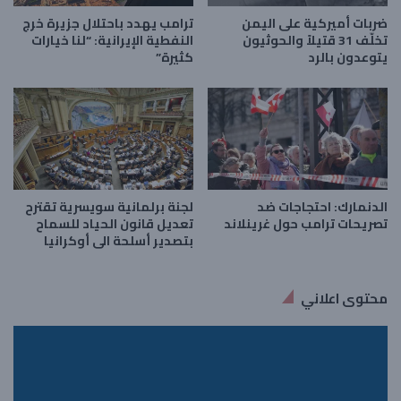
ضربات أميركية على اليمن
ترامب يهدد باحتلال جزيرة خرج
تخلّف 31 قتيلاً والحوثيون
النفطية الإيرانية: “لنا خيارات
يتوعدون بالرد
كثيرة”
الدنمارك: احتجاجات ضد
لجنة برلمانية سويسرية تقترح
تصريحات ترامب حول غرينلاند
تعديل قانون الحياد للسماح
بتصدير أسلحة الى أوكرانيا
محتوى اعلاني