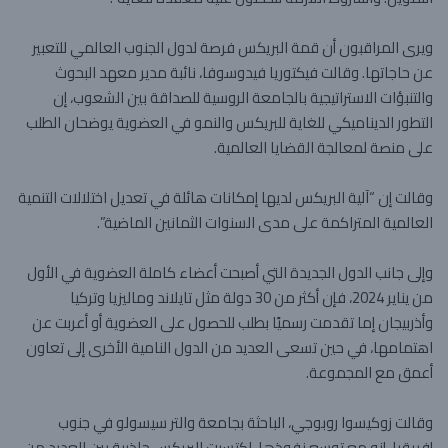
ويرى المراقبون أن قمة البريكس فرصة لدول الجنوب العالمي للتعبير
عن حاجاتها. وقالت فيكتوريا فيدوسوفا، نائبة مدير معهد البحوث
والتنبؤات الاستراتيجية بالجامعة الروسية للصداقة بين الشعوب، إن
التطور الديناميكي للغاية للبريكس والنمو في العضوية يوضحان الطلب
على منصة لمعالجة القضايا العالمية.
وقالت إن “آلية البريكس لديها إمكانات هائلة في تعديل اختلالات التنمية
العالمية المتراكمة على مدى السنوات الثمانين الماضية”.
وإلى جانب الدول الجديدة التي أصبحت أعضاء كاملة العضوية في الأول
من يناير 2024، فإن أكثر من 30 دولة مثل تايلاند وماليزيا وتركيا
وأذربيجان إما تقدمت رسميًا بطلب للحصول على العضوية أو أعربت عن
اهتمامها، في حين تسعى العديد من الدول النامية الأخرى إلى تعاون
أعمق مع المجموعة.
وقالت زوكيسوا روبوجي، الباحثة بجامعة والتر سيسولو في جنوب
إفريقيا، إنه مع توسع نفوذها، اكتسبت البريكس جاذبية بين العديد من