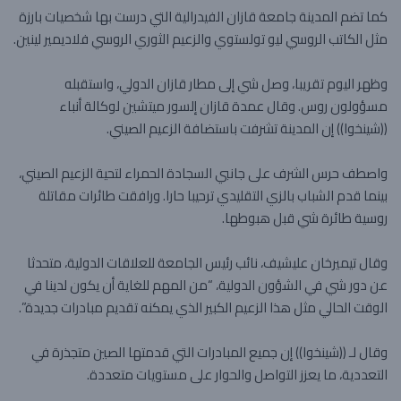
كما تضم المدينة جامعة قازان الفيدرالية التي درست بها شخصيات بارزة
مثل الكاتب الروسي ليو تولستوي والزعيم الثوري الروسي فلاديمير لينين.
وظهر اليوم تقريبا، وصل شي إلى مطار قازان الدولي، واستقبله
مسؤولون روس. وقال عمدة قازان إلسور ميتشين لوكالة أنباء
((شينخوا)) إن المدينة تشرفت باستضافة الزعيم الصيني.
واصطف حرس الشرف على جانبي السجادة الحمراء لتحية الزعيم الصيني،
بينما قدم الشباب بالزي التقليدي ترحيبا حارا. ورافقت طائرات مقاتلة
روسية طائرة شي قبل هبوطها.
وقال تيميرخان عليشيف، نائب رئيس الجامعة للعلاقات الدولية، متحدثا
عن دور شي في الشؤون الدولية، “من المهم للغاية أن يكون لدينا في
الوقت الحالي مثل هذا الزعيم الكبير الذي يمكنه تقديم مبادرات جديدة”.
وقال لـ ((شينخوا)) إن جميع المبادرات التي قدمتها الصين متجذرة في
التعددية، ما يعزز التواصل والحوار على مستويات متعددة.