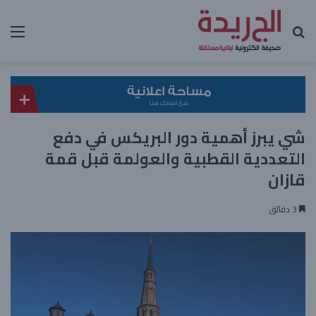
بحث عن
الق
شي يبرز أهمية دور البريكس في دفع
التعددية القطبية والعولمة قبل قمة
قازان
3 دقائق