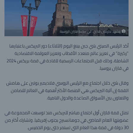
مشهد لكرملين قازان، في مدينة قازان الروسية
أكد الرئيس الصيني شي جين بينغ اليوم (الثلاثاء) دور البريكس باعتبارها
“ركيزة” في تعزيز عالم متعدد الأقطاب وتعزيز العولمة الاقتصادية
الشاملة، وذلك قبل الاجتماعات الرسمية للقادة في قمة بريكس 2024
في قازان بروسيا.
وقال شي خلال اجتماع مع الرئيس الروسي فلاديمير بوتين على هامش
القمة إن آلية البريكس هي المنصة الأكثر أهمية في العالم للتضامن
والتعاون بين الأسواق الصاعدة والدول النامية.
تمثل قمة قازان أول اجتماع مباشر للبريكس منذ توسعت المجموعة في
عضويتها العام الماضي في جوهانسبرج بجنوب إفريقيا. وتشارك أكثر من
30 دولة في قمة هذا العام التي تستمر حتى يوم الخميس.