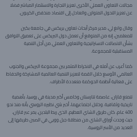
مجالات التعاون العملي الأخرى تعزيز التجارة والاستثمار المباشر فضلا
عن تعزيز التحول المتوازن والعادل إلى اقتصاد منخفض الكربون.
وقال وانغ لي، مدير مركز أبحاث تعاون بريكس في جامعة بكين
للمعلمين، إنه من المتوقع أن تعمل دول البريكس على تعميق التوافق
بشأن الاتصالات الاستراتيجية والتعاون العملي من أجل التنمية
المستقبلية للمجموعة.
كما أعرب عن أمله في الانخراط المثمر بين مجموعة البريكس والجنوب
العالمي الأوسع خلال القمة لتعزيز التنمية العالمية المشتركة والحفاظ
على فعالية أنظمة الحوكمة متعددة الأطراف.
تتمتع قازان، عاصمة تتارستان وخامس أكبر مدينة في روسيا، بأهمية
تاريخية وثقافية. وخلال اجتماعهما، أخبر شي نظيره الروسي بأنه منذ نحو
400 عام، كان طريق الشاي العظيم، الذي ربط البلدين، يمر عبر قازان،
حيث وجدت أوراق الشاي من منطقة جبل وويي في الصين طريقها إلى
العديد من الأسر الروسية.