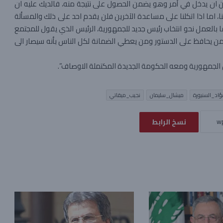
مكن ان يدخل في أمر وهو يضمن الحصول على نتيجة منه، فالديك عليه ان
نا، اما اذا اتكلنا على مساعدة الآخرين فلن يقدم احد على ذلك والمسألة
قا بالعمل نحو انتخاب رئيس جديد للجمهورية، الرئيس الذي يقول للمجتمع
ن يحافظ على الدستور ومن يعطي الضمانة لكل الناس بأنه سيصار الى
ئيس الجمهورية ومعه الحكومة الجديدة المكتملة الاوصاف”.
ؤاد_السنيورة
ميشال_سليمان
نجيب_ميقاتي
نسخ الرابط