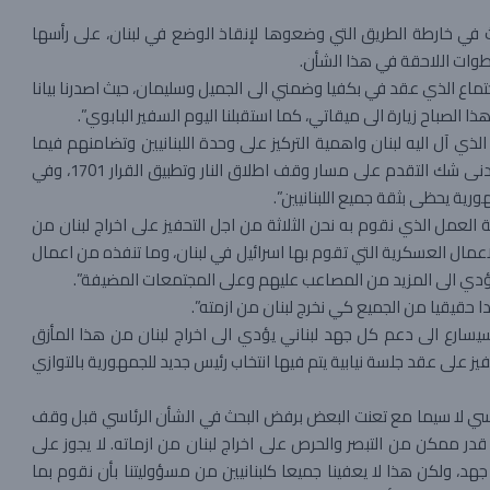
بحث في خارطة الطريق التي وضعوها لإنقاذ الوضع في لبنان، على رأسها
جتماع الذي عقد في بكفيا وضمني الى الجميل وسليمان، حيث اصدرنا بيانا
الصباح زيارة الى ميقاتي، كما استقبلنا اليوم السفير البابوي”.
ي آل اليه لبنان واهمية التركيز على وحدة اللبنانيين وتضامنهم فيما
بينهم وحرصهم على انقاذ لبنان، وهذا الامر يتطلب من دون ادنى شك التقدم على مسار وقف اطلاق النار وتطبيق القرار 1701، وفي
رية يحظى بثقة جميع اللبنانيين”.
لعمل الذي نقوم به نحن الثلاثة من اجل التحفيز على اخراج لبنان من
لاعمال العسكرية التي تقوم بها اسرائيل في لبنان، وما تنفذه من اعمال
ما يؤدي الى المزيد من المصاعب عليهم وعلى المجتمعات المضيفة”.
ا حقيقيا من الجميع كي نخرج لبنان من ازمته”.
 سيسارع الى دعم كل جهد لبناني يؤدي الى اخراج لبنان من هذا المأزق
فيز على عقد جلسة نيابية يتم فيها انتخاب رئيس جديد للجمهورية بالتوازي
اسي لا سيما مع تعنت البعض برفض البحث في الشأن الرئاسي قبل وقف
ر قدر ممكن من التبصر والحرص على اخراج لبنان من ازماته. لا يجوز على
د، ولكن هذا لا يعفينا جميعا كلبنانيين من مسؤوليتنا بأن نقوم بما