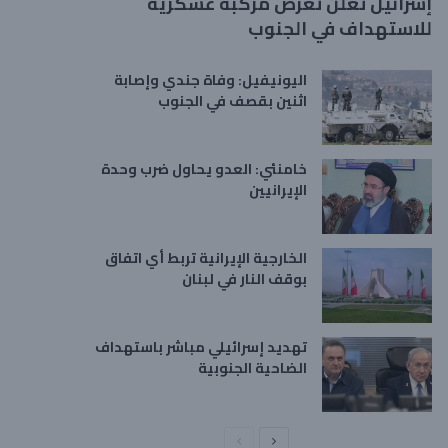
إسرائيل تعلن تعرض مركبة عسكرية
للاستهداف في الجنوب
اليونيفيل: وفاة جندي وإصابة
اثنين بقصف في الجنوب
خامنئي: العدو يحاول ضرب وحدة
الإيرانيين
الخارجية الإيرانية تربط أي اتفاق
بوقف النار في لبنان
تهديد إسرائيلي مباشر باستهداف
الضاحية الجنوبية
ا
ا