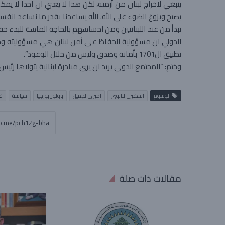
ينبغي لاخراج لبنان من أزمته، لكن هذا لا يعني ان احدا لا ي
يصيح وبزوغ الضوء على الله. الله يساعدنا بقدر ما نساعد انفس
تبدأ من عند اللبنانيين ومن احساسهم بالحاجة الماسة للبدء ح
الدولي ان مسؤولية الحفاظ على أمن لبنان هي مسؤوليته وم
تطبيق ال1701 بأمانة وصدق وليس من خلال الوعود”.
وختم: “المجتمع الدولي يريد ان يرى مبادرة لبنانية يتولاها ر
الوسوم
السفير_البابوي
امين_الجميل
باولو_بورجيا
سياسة
ف
مقالات ذات صلة