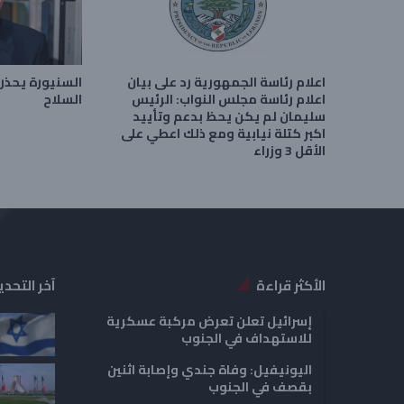
اعلام رئاسة الجمهورية رد على بيان
السنيورة يحذر 
اعلام رئاسة مجلس النواب: الرئيس
السلاح
سليمان لم يكن يحظ بدعم وتأييد
اكبر كتلة نيابية ومع ذلك اعطي على
الأقل 3 وزراء
الأكثر قراءة
آخر التحدي
إسرائيل تعلن تعرض مركبة عسكرية
للاستهداف في الجنوب
اليونيفيل: وفاة جندي وإصابة اثنين
بقصف في الجنوب