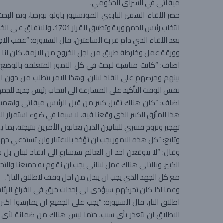
ميقاتي في السراي الحكومي.
حضر اللقاء السفير البابوي المونسنيور باولو بورجيا، وتم ال
انتخاب رئيس للجمهورية وتطبيق القرار 1701، وللاتفاق على الخطوات اللاحقة في هذا الشأن.
بعد اللقاء الذي دام قرابة الساعتين، قال السنيورة: “عقب الا
وورقة عمل وخارطة طريق من اجل الخروج من الازمة، كان لنا هذا 
اضاف: “كانت مناسبة للبحث في كل الامور المتعلقة بالوضع الذ
نفس الوقت التأكيد على المسارعة الى انتخاب رئيس جديد للجمهو
اضاف: “كان هناك تقبل كبير من قبل الرئيس ميقاتي واهمية ا
هذا المأزق الكبير الذي وقعنا فيه، لا سيما في ضوء استمرار ا
تهجير ونزوح قسري للبنانيين الذين يعانون الأمرين بنتيجته، ب
وتابع: “كل هذه الامور يجب ان تؤخذ بالاعتبار وان تستدعي جهد
وقال: “لا يتوقعن احد ان العالم سيسارع الى انقاذ لبنان بل
الكبير، وبالتالي هناك عمل لبناني يجب ان نقوم به جميعنا والتح
مع كل الجهد الذي يجب ان يبذل من اجل وقف لاطلاق النار”.
وعما اذا كان تحركهم سيؤدي الى إحداث خرق في الفراغ الرئ
اطلاق النار، قال السنيورة: “يجب على الجميع ان يمارسوا اكب
الاطلاق ان نتعذر بأي سبب. حتما ليس هناك من ضمانة لأي جه