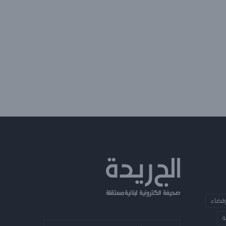
قضاء
ة
أدخل