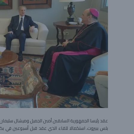
عقد رئيسا الجمهورية السابقين أمين الجميل وميشال سليمان و
بلس ببيروت، استكمالا للقاء الذي عقد قبل أسبوعين في بك