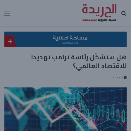
بحث عن
الق
هل ستشكّل رئاسة ترامب تهديدا
للاقتصاد العالمي؟
2 دقائق