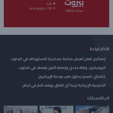
بيروت
62%
ت
س
3.58 كيلومتر/ساعة
سماء صافية
ا
ا
ل
ب
ي
ق
ة
ة
الأكثر قراءة
إسرائيل تعلن تعرض مركبة عسكرية للاستهداف في الجنوب
اليونيفيل: وفاة جندي وإصابة اثنين بقصف في الجنوب
خامنئي: العدو يحاول ضرب وحدة الإيرانيين
الخارجية الإيرانية تربط أي اتفاق بوقف النار في لبنان
آخر التحديثات