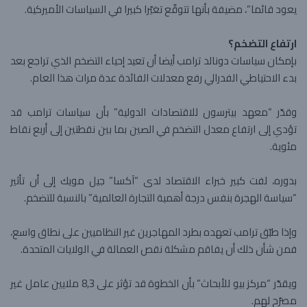
يعود قائما”، مضيفة بأنها تتوقّع تغيّرا كبيرا في السياسات الأميركية.
ارتفاع التضخم؟
بإمكان سياسات دونالد ترامب أيضا أن تعيد إحياء التضخم الذي تراجع بعد
بدء الاحتياطي الفدرالي رفع معدلات الفائدة عدة مرات هذا العام.
وقدّر “معهد بيترسون للاقتصادات الدولية” بأن سياسات ترامب قد
تؤدي إلى ارتفاع معدل التضخم في الصين بما بين نقطتين إلى أربع نقاط
مئوية.
بدوره، لفت كبير خبراء الاقتصاد لدى “آكسا” جيل مويك إلى أن تأثير
“سياسة الهجرة بنفس درجة أهمية التجارة العالمية” بالنسبة للتضخم.
وإذا طبّق ترامب تعهده بطرد المهاجرين غير النظاميين على نطاق واسع،
فمن شأن ذلك أن يفاقم مشكلة نقص العمالة في الولايات المتحدة.
ويقدّر “مركز بيو للأبحاث” بأن الخطوة قد تؤثر على 8,3 ملايين عامل غير
مصرّح لهم.