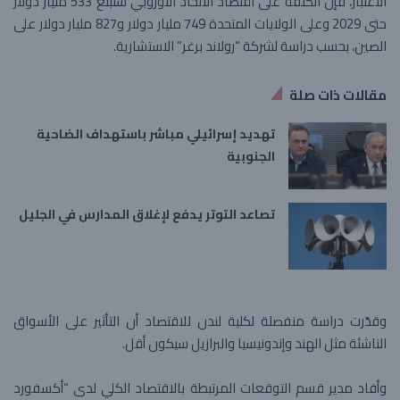
الاعتبار، فإن الكلفة على اقتصاد الاتحاد الأوروبي ستبلغ 533 مليار دولار
حتى 2029 وعلى الولايات المتحدة 749 مليار دولار و827 مليار دولار على
الصين، بحسب دراسة لشركة “رولاند برغر” الاستشارية.
مقالات ذات صلة
تهديد إسرائيلي مباشر باستهداف الضاحية
الجنوبية
تصاعد التوتر يدفع لإغلاق المدارس في الجليل
وقدّرت دراسة منفصلة لكلية لندن للاقتصاد أن التأثير على الأسواق
الناشئة مثل الهند وإندونيسيا والبرازيل سيكون أقل.
وأفاد مدير قسم التوقعات المرتبطة بالاقتصاد الكلي لدى “أكسفورد