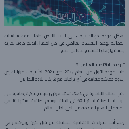
تشكّل عودة دونالد ترامب إلى البيت الأبيض حاملا معه سياساته
الحمائية تهديدا للاقتصاد العالمي في ظل احتمال اندلاع حروب تجارية
جديدة وارتفاع التضخم وانخفاض النمو.
تهديد للاقتصاد العالمي؟
خلال عهده الأول من العام 2017 حتى 2021، لجأ ترامب مرارا لفرض
رسوم جمركية عقابية في أي نزاعات مع شركاء بلاده التجاريين.
وفي حملته الانتخابية في 2024، تعهّد فرض رسوم جمركية إضافية على
الواردات الصينية نسبتها 60 في المئة ورسوم إضافية نسبتها 10 في
المئة على السلع القادمة من باقي بلدان العالم.
ومع أخذ الإجراءات الانتقامية المحتملة من قبل بكين وبروكسل في