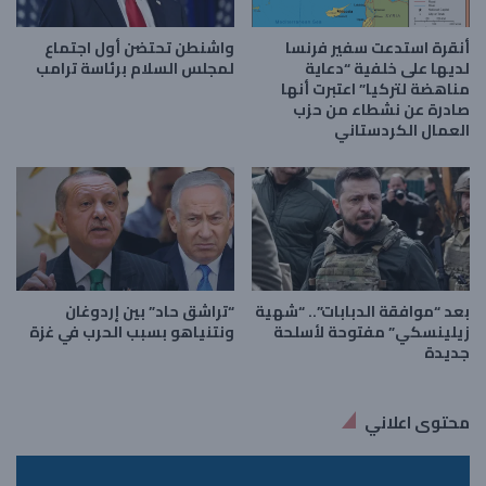
أنقرة استدعت سفير فرنسا
واشنطن تحتضن أول اجتماع
لديها على خلفية “دعاية
لمجلس السلام برئاسة ترامب
مناهضة لتركيا” اعتبرت أنها
صادرة عن نشطاء من حزب
العمال الكردستاني
بعد “موافقة الدبابات”.. “شهية
“تراشق حاد” بين إردوغان
زيلينسكي” مفتوحة لأسلحة
ونتنياهو بسبب الحرب في غزة
جديدة
محتوى اعلاني