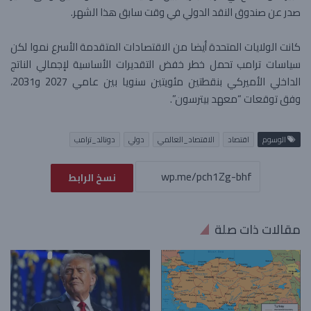
صدر عن صندوق النقد الدولي في وقت سابق هذا الشهر.
كانت الولايات المتحدة أيضا من الاقتصادات المتقدمة الأسرع نموا لكن
سياسات ترامب تحمل خطر خفض التقديرات الأساسية لإجمالي الناتج
الداخلي الأميركي بنقطتين مئويتين سنويا بين عامي 2027 و2031،
وفق توقعات “معهد بيترسون”.
الوسوم
اقتصاد
الاقتصاد_العالمي
دولي
دونالد_ترامب
نسخ الرابط
مقالات ذات صلة