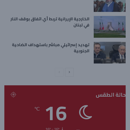
الخارجية الإيرانية تربط أي اتفاق بوقف النار
في لبنان
تهديد إسرائيلي مباشر باستهداف الضاحية
الجنوبية
ا
ا
ل
ل
ص
ص
حالة الطقس
ف
ف
16
ح
ح
℃
ة
ة
ا
ا
ل
ل
16º - 16º