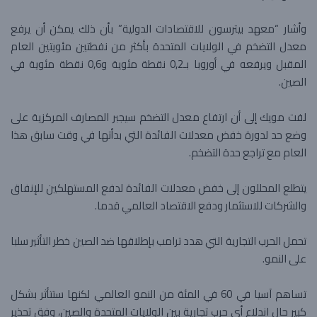
وأشار “معهد بيترسون للاقتصادات الدولية” بأن ذلك يمكن أن يرفع
معدل التضخم في الولايات المتحدة بأكثر من نفطتين مئويتين العام
المقبل ويرفعه في أوروبا بـ0,2 نقطة مئوية و0,6 نقطة مئوية في
الصين.
لفت مويك إلى أن ارتفاع معدل التضخم سيجبر المصارف المركزية على
وضع حد لدورة خفض معدلات الفائدة التي بدأتها في وقت سابق هذا
العام مع تراجع حدة التضخم.
يتطلع المحللون إلى خفض معدلات الفائدة لدفع المستهلكين للإنفاق
والشركات للاستثمار ودفع الاقتصاد العالمي قدما.
تحمل الحرب التجارية التي هدد ترامب بإطلاقها ضد الصين خطر التأثير سلبا
على النمو.
تساهم آسيا في 60 في المئة من النمو العالمي لكنها ستتأثر بشكل
كبير حال اندلاع أي حرب تجارية بين الولايات المتحدة والصين، وفق تحذير