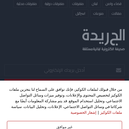
قضاء وامن
لبنان
متفرقات
متفرقات دولية
متفرقات محلية
مقالات
منوعات
​اسرائيل
أدخل
بريدك
الإلكتروني
من خلال قبولك لملفات الكوكيز، فإنك توافق على السماح لنا بتخزين ملفات
الكوكيز لتخصيص المحتوى والإعلانات، وتوفير ميزات وسائل التواصل
‫X
فيسبوك
‫YouTube
الاجتماعي، وتحليل استخدام الموقع. قد يتم مشاركة المعلومات أيضًا مع
شركائنا في وسائل التواصل الاجتماعي، الإعلانات، وتحليل البيانات. سياسة
ملفات الكوكيز
|
إشعار الخصوصية
حقوق الطبع والنشر 2026©، جميع الحقوق محفوظة. تصميم واستضافة
كليك اف ام - بث مباشر
غير موافق