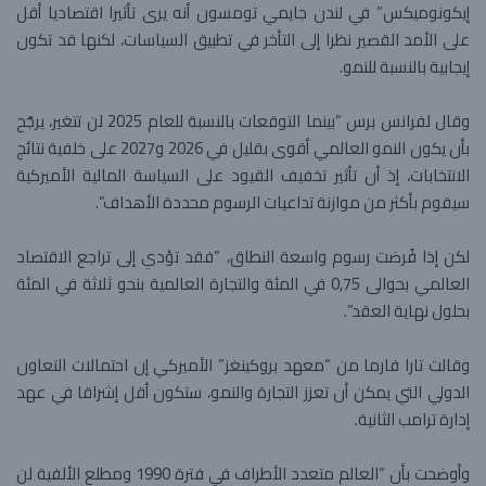
إيكونوميكس” في لندن جايمي تومسون أنه يرى تأثيرا اقتصاديا أقل
على الأمد القصير نظرا إلى التأخر في تطبيق السياسات، لكنها قد تكون
إيجابية بالنسبة للنمو.
وقال لفرانس برس “بينما التوقعات بالنسبة للعام 2025 لن تتغير، يرجّح
بأن يكون النمو العالمي أقوى بقليل في 2026 و2027 على خلفية نتائج
الانتخابات، إذ أن تأثير تخفيف القيود على السياسة المالية الأميركية
سيقوم بأكثر من موازنة تداعيات الرسوم محددة الأهداف”.
لكن إذا فُرضت رسوم واسعة النطاق، “فقد تؤدي إلى تراجع الاقتصاد
العالمي بحوالى 0,75 في المئة والتجارة العالمية بنحو ثلاثة في المئة
بحلول نهاية العقد”.
وقالت تارا فارما من “معهد بروكينغز” الأميركي إن احتمالات التعاون
الدولي التي يمكن أن تعزز التجارة والنمو، ستكون أقل إشراقا في عهد
إدارة ترامب الثانية.
وأوضحت بأن “العالم متعدد الأطراف في فترة 1990 ومطلع الألفية لن