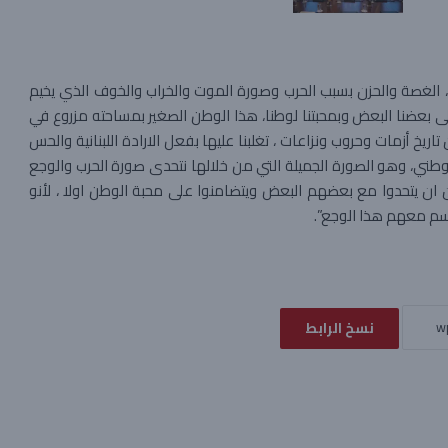
 الغصة والحزن بسبب الحرب وصورة الموت والخراب والخوف الذي يخيم
 على بعضنا البعض وبمحبتنا لوطنا، هذا الوطن الصغير بمساحته مزروع في
ن تاريخ أزمات وحروب ونزاعات ، تغلبنا عليها بفعل الارادة اللبنانية والحس
 الوطني، وهو الصورة الجميلة التي من خلالها نتحدى صورة الحرب والوجع
 ان يتحدوا مع بعضهم البعض ويتضامنوا على محبة الوطن اولا ، لأنو
قاسم معهم هذا الوجع”.
نسخ الرابط