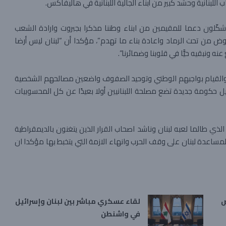
اللبنانية وحشد كبير من أبناء الجالية اللبنانية في هاليفاكس.
يشكّلون دعما للمقيمين من ابناء وطننا مذكرا بجبروت وارادة الشعب
هوض من تحت الرماد واعادة بناء ما تهدم”، مؤكدا أن “لبنان ليس أرضا
ه ونبقيه حيًّا في قلوبنا وضمائرنا”.
لكؤ والقيام بواجبهم الوطني وتوحيد الصفوف واضعين مصالحهم الشخصية
يل حكومة جديدة تضع مصلحة اللبنانيين أولا بعيدًا عن كل المحسوبيات
الذي طالما لعبه لبنان وناشد اصحاب القرار الذين يتغنون بالديمقراطية
مساعدة لبنان على وقف الحرب وانهاء الازمة التي يتخبط بها مؤكدا ان
ض
لقاء عسكري مباشر بين لبنان وإسرائيل
في واشنطن