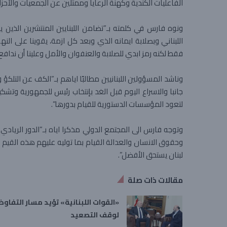
الفاعليات الكندية وكهنة الرعايا وممثلين عن الجمعيات والأحزاب 
ونوه فارس في كلمته بـ”تضامن اللبنايين المنتشرين الذين 
اللبناني وبصلابة ايمانه الذي وبعد كل ازمة، يقوينا على الن
فقط لكنه رمز ابدي للصلابة والعنفوان والأمل وعلينا أن ندافع عن
وناشد المسؤولين اللبنانيين مطالبًا اياهم بـ”الكف عن الت
جانبا والاسراع اليوم قبل الغد بإنتخاب رئيس للجمهورية وتشك
لتعود المؤسسات الدستورية للقيام بدورها”.
وتوجه فارس الى المجتمع الدولي مذكرا اياه بـ”الدور الريادي 
وحقوق الانسان والعدالة القيام بما توليه عليهم هذه القيم ل
لبنان يستحق الأفضل”.
مقالات ذات صلة
«القوات اللبنانية» تؤيد مسار التفاو
لوقف التصعيد