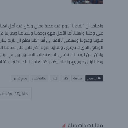
واضاف أن “لقاءنا اليوم فيه غصة وحزن ولكن فيه أمل ايضا،
على وطننا واهلنا، أما الأمل فهو بوحدتنا وبتضامنا وبغيرتنا
قلوبنا وعيوننا وسيبقى”، لافتا الى أننا “كلنا نعلم ان تاريخ لبنا
الوطني الذي لا يتزعزع ، ولقاؤنا اليوم أكبر دليل على تضامنا
ولكن نحن لوحدنا لا نكفي، لذلك نطالب المسؤولون في لبنان
وطننا لبنان موجوع، واهله ايضا، وكذلك نحن ابناء الاغتراب نت
الوسوم
سياسة
كندا
لبنان
هاليفاكس
وديع فارس
مقالات ذات صلة