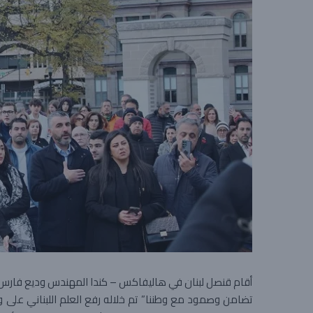
أقام قنصل لبنان في هاليفاكس – كندا المهندس وديع فارس و
تضامن وصمود مع وطننا” تم خلاله رفع العلم اللبناني على وقع