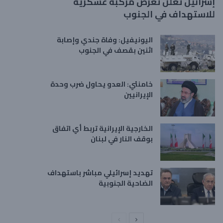
إسرائيل تعلن تعرض مركبة عسكرية
للاستهداف في الجنوب
اليونيفيل: وفاة جندي وإصابة
اثنين بقصف في الجنوب
خامنئي: العدو يحاول ضرب وحدة
الإيرانيين
الخارجية الإيرانية تربط أي اتفاق
بوقف النار في لبنان
تهديد إسرائيلي مباشر باستهداف
الضاحية الجنوبية
ا
ا