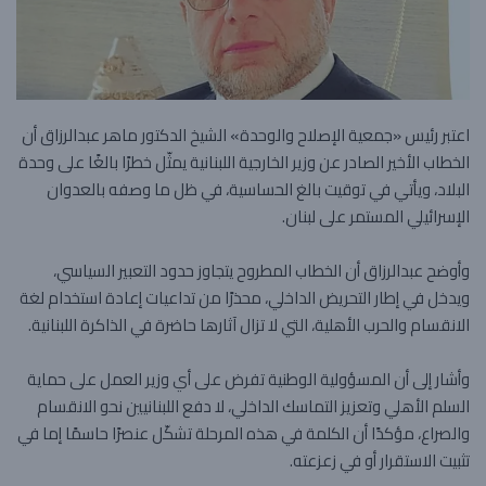
اعتبر رئيس «جمعية الإصلاح والوحدة» الشيخ الدكتور ماهر عبدالرزاق أن
الخطاب الأخير الصادر عن وزير الخارجية اللبنانية يمثّل خطرًا بالغًا على وحدة
البلاد، ويأتي في توقيت بالغ الحساسية، في ظل ما وصفه بالعدوان
الإسرائيلي المستمر على لبنان.
وأوضح عبدالرزاق أن الخطاب المطروح يتجاوز حدود التعبير السياسي،
ويدخل في إطار التحريض الداخلي، محذرًا من تداعيات إعادة استخدام لغة
الانقسام والحرب الأهلية، التي لا تزال آثارها حاضرة في الذاكرة اللبنانية.
وأشار إلى أن المسؤولية الوطنية تفرض على أي وزير العمل على حماية
السلم الأهلي وتعزيز التماسك الداخلي، لا دفع اللبنانيين نحو الانقسام
والصراع، مؤكدًا أن الكلمة في هذه المرحلة تشكّل عنصرًا حاسمًا إما في
تثبيت الاستقرار أو في زعزعته.