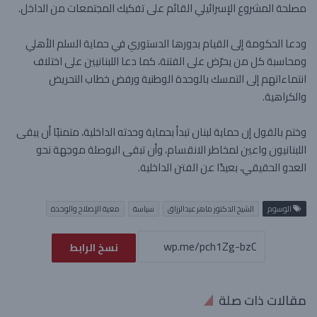
مصلحة المشروع الإسرائيلي القائم على تفكيك المجتمعات من الداخل.
ودعا الحكومة إلى القيام بدورها الدستوري في حماية السلم الأهلي
ومحاسبة كل من يحرّض على الفتنة، كما دعا اللبنانيين على اختلاف
انتماءاتهم إلى التمسك بالوحدة الوطنية ورفض خطاب التحريض
والكراهية.
وختم بالقول إن حماية لبنان تبدأ بحماية وحدته الداخلية، متمنيًا أن يبقى
اللبنانيون واعين لمخاطر الانقسام، وأن تبقى البوصلة موجهة نحو
العدو الحقيقي، بعيدًا عن الفتن الداخلية.
الوسوم
الشيخ الدكتور ماهر عبدالرزاق
سياسة
معية الإصلاح والوحدة
نسخ الرابط
مقالات ذات صلة