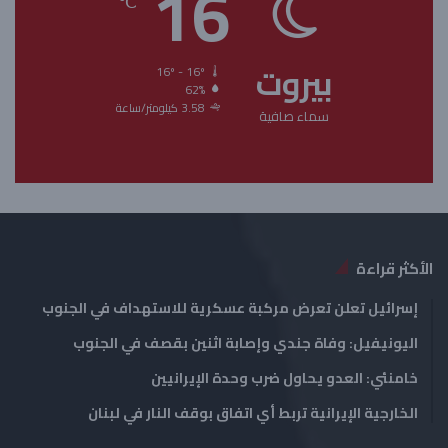
16
℃
ة
ة
ا
ا
بيروت
ل
ل
16º - 16º
62%
ت
س
3.58 كيلومتر/ساعة
سماء صافية
ا
ا
ل
ب
ي
ق
ة
ة
الأكثر قراءة
إسرائيل تعلن تعرض مركبة عسكرية للاستهداف في الجنوب
اليونيفيل: وفاة جندي وإصابة اثنين بقصف في الجنوب
خامنئي: العدو يحاول ضرب وحدة الإيرانيين
الخارجية الإيرانية تربط أي اتفاق بوقف النار في لبنان