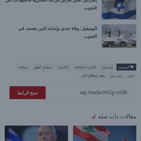
الجنوب
اليونيفيل: وفاة جندي وإصابة اثنين بقصف في
الجنوب
الوسوم
إسرائيل
الجريدة اللبنانية
باكستان
سلمان أطهر
سياسة
لبنان
نبيه بري
وقف إطلاق النار
نسخ الرابط
مقالات ذات صلة