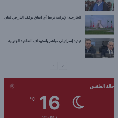
الخارجية الإيرانية تربط أي اتفاق بوقف النار في لبنان
تهديد إسرائيلي مباشر باستهداف الضاحية الجنوبية
ا
ا
ل
ل
ص
ص
حالة الطقس
ف
ف
16
ح
ح
℃
ة
ة
ا
ا
ل
ل
16º - 16º