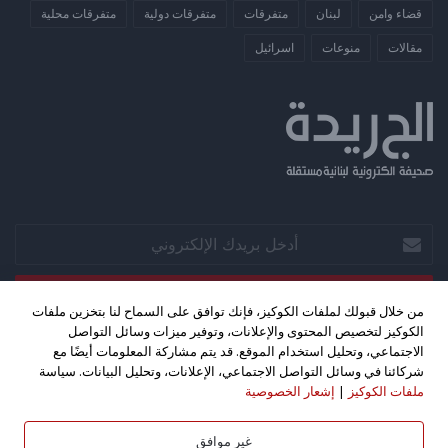
قضاء وامن
لبنان
متفرقات
متفرقات دولية
متفرقات محلية
مقالات
منوعات
​اسرائيل
أدخل
بريدك
الإلكتروني
من خلال قبولك لملفات الكوكيز، فإنك توافق على السماح لنا بتخزين ملفات
الكوكيز لتخصيص المحتوى والإعلانات، وتوفير ميزات وسائل التواصل
الاجتماعي، وتحليل استخدام الموقع. قد يتم مشاركة المعلومات أيضًا مع
‫X
فيسبوك
‫YouTube
شركائنا في وسائل التواصل الاجتماعي، الإعلانات، وتحليل البيانات. سياسة
ملفات الكوكيز
|
إشعار الخصوصية
حقوق الطبع والنشر 2026©، جميع الحقوق محفوظة. تصميم واستضافة
كليك اف ام - بث مباشر
غير موافق