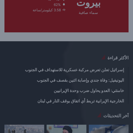
بيروت
62%
ت
س
3.58 كيلومتر/ساعة
سماء صافية
ا
ا
ل
ب
ي
ق
ة
ة
الأكثر قراءة
إسرائيل تعلن تعرض مركبة عسكرية للاستهداف في الجنوب
اليونيفيل: وفاة جندي وإصابة اثنين بقصف في الجنوب
خامنئي: العدو يحاول ضرب وحدة الإيرانيين
الخارجية الإيرانية تربط أي اتفاق بوقف النار في لبنان
آخر التحديثات