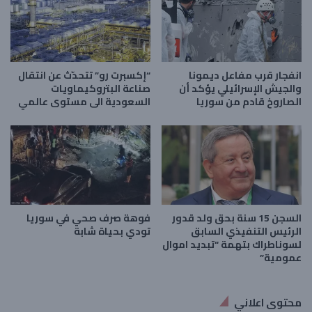
انفجار قرب مفاعل ديمونا
“إكسبرت رو” تتحدّث عن انتقال
والجيش الإسرائيلي يؤكد أن
صناعة البتروكيماويات
الصاروخ قادم من سوريا
السعودية الى مستوى عالمي
السجن 15 سنة بحق ولد قدور
فوهة صرف صحي في سوريا
الرئيس التنفيذي السابق
تودي بحياة شابة
لسوناطراك بتهمة “تبديد اموال
عمومية”
محتوى اعلاني