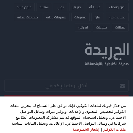
امن وقضاء
حزب الله
خبر بارز
دولي
سياسة
فنون عربية
قضاء وامن
لبنان
متفرقات
متفرقات دولية
متفرقات محلية
مقالات
منوعات
​اسرائيل
أدخل
بريدك
الإلكتروني
من خلال قبولك لملفات الكوكيز، فإنك توافق على السماح لنا بتخزين ملفات
الكوكيز لتخصيص المحتوى والإعلانات، وتوفير ميزات وسائل التواصل
‫X
فيسبوك
‫YouTube
الاجتماعي، وتحليل استخدام الموقع. قد يتم مشاركة المعلومات أيضًا مع
شركائنا في وسائل التواصل الاجتماعي، الإعلانات، وتحليل البيانات. سياسة
ملفات الكوكيز
|
إشعار الخصوصية