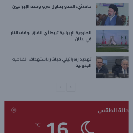
خامنئي: العدو يحاول ضرب وحدة الإيرانيين
الخارجية الإيرانية تربط أي اتفاق بوقف النار
في لبنان
تهديد إسرائيلي مباشر باستهداف الضاحية
الجنوبية
ا
ا
ل
ل
ص
ص
حالة الطقس
ف
ف
16
ح
ح
℃
ة
ة