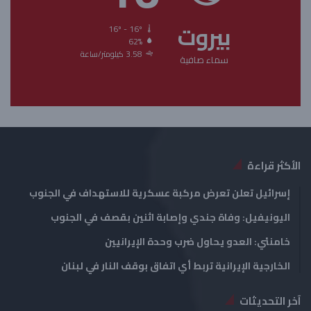
ا
ا
بيروت
ل
ل
16º - 16º
62%
ت
س
3.58 كيلومتر/ساعة
سماء صافية
ا
ا
ل
ب
ي
ق
ة
ة
الأكثر قراءة
إسرائيل تعلن تعرض مركبة عسكرية للاستهداف في الجنوب
اليونيفيل: وفاة جندي وإصابة اثنين بقصف في الجنوب
خامنئي: العدو يحاول ضرب وحدة الإيرانيين
الخارجية الإيرانية تربط أي اتفاق بوقف النار في لبنان
آخر التحديثات