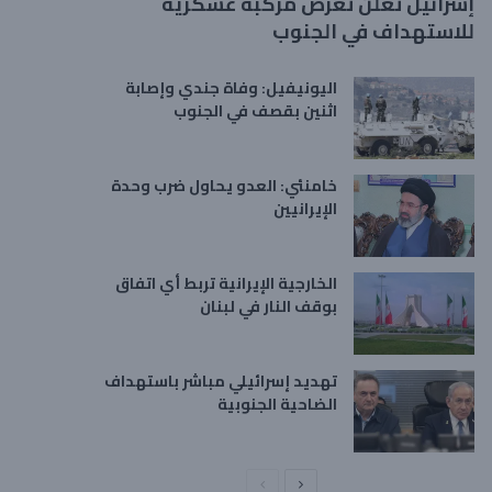
إسرائيل تعلن تعرض مركبة عسكرية
للاستهداف في الجنوب
اليونيفيل: وفاة جندي وإصابة
اثنين بقصف في الجنوب
خامنئي: العدو يحاول ضرب وحدة
الإيرانيين
الخارجية الإيرانية تربط أي اتفاق
بوقف النار في لبنان
تهديد إسرائيلي مباشر باستهداف
الضاحية الجنوبية
ا
ا