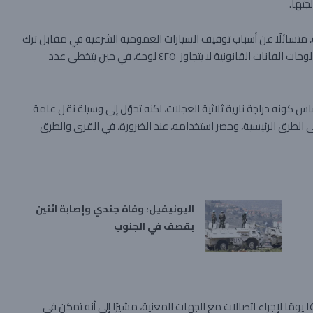
تها.
، متسائلًا عن أسباب توقيف السيارات العمومية الشرعية في مقابل ترك
آلاف المركبات المخالفة تعمل من دون رقابة، كاشفًا أن عدد لوحات الفانات القانونية لا يتجاوز ٤٢٥٠ لوحة، في حين يتخطى عدد
 كونه دراجة نارية ثلاثية العجلات، لكنه تحوّل إلى وسيلة نقل عامة
ى الطرق الرئيسية، وحصر استخدامه، عند الضرورة، في القرى والطرق
اليونيفيل: وفاة جندي وإصابة اثنين
بقصف في الجنوب
أما في ما يتعلق بالتحركات، فأكد طليس أنه منح نفسه مهلة ١٥ يومًا لإجراء اتصالات مع الجهات المعنية، مشيرًا إلى أنه تمكن في