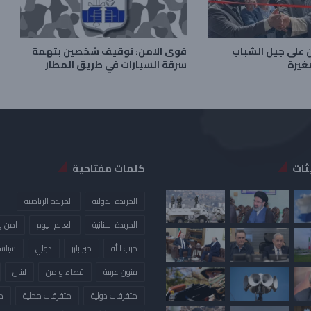
ن على جيل الشباب
قوى الامن: توقيف شخصين بتهمة
غيرة
سرقة السيارات في طريق المطار
ثات
كلمات مفتاحية
الجريدة الدولية
الجريدة الرياضية
الجريدة اللبنانية
العالم اليوم
امن و
حزب الله
خبر بارز
دولي
سياس
فنون عربية
قضاء وامن
لبنان
متفرقات دولية
متفرقات محلية
م