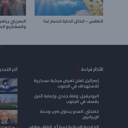
الطقس – الكتل الحارة تنحسر غدا
البعريني يراه
والمشاريع الص
الأكثر قراءة
آخر التحدي
إسرائيل تعلن تعرض مركبة عسكرية
للاستهداف في الجنوب
اليونيفيل: وفاة جندي وإصابة اثنين
بقصف في الجنوب
خامنئي: العدو يحاول ضرب وحدة
الإيرانيين
الخارجية الإيرانية تربط أي اتفاق بوقف