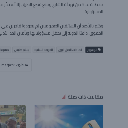
محطات عدة من تهدئة الشارع ومنع قطع الطرق، إلا أنه حذّر م
المسؤولية.
وختم بالتأكيد أن السائقين العموميين لم يعودوا قادرين على 
الحقوق، داعيًا الدولة إلى تحمّل مسؤولياتها وتأمين الحد ال
الوسوم
اتحادات النقل البري
الجريدة اللبنانية
بسام طليس
متفرقا
مقالات ذات صلة