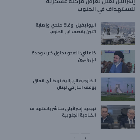
إسرائيل تعلن تعرض مركبة عسكرية
للاستهداف في الجنوب
اليونيفيل: وفاة جندي وإصابة
اثنين بقصف في الجنوب
خامنئي: العدو يحاول ضرب وحدة
الإيرانيين
الخارجية الإيرانية تربط أي اتفاق
بوقف النار في لبنان
تهديد إسرائيلي مباشر باستهداف
الضاحية الجنوبية
ا
ا