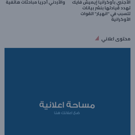
الأجنبي بأوكرانيا إيميش فايك
والأردني أجريا مباحثات هاتفية
تهدد قيادتها بنشر بيانات
تتسبب في “انهيار” القوات
الأوكرانية
محتوى اعلاني