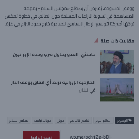
ووفق المسودة، يُفترض أن يضطلع «مجلس السلام» بمهمة
المساهمة في تسوية النزاعات المسلحة حول العالم، في خطوة تعكس
توجّهًا أميركيًا لتوسيع الإطار السياسي للمبادرة خارج حدود النزاع في غزة.
مقالات ذات صلة
خامنئي: العدو يحاول ضرب وحدة الإيرانيين
الخارجية الإيرانية تربط أي اتفاق بوقف النار
في لبنان
الوسوم
العالم اليوم
بنيامين نتانياهو
دولي
دونالد ترامب
مجلس السلام
نسخ الرابط