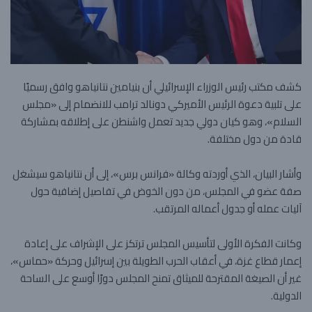
كشف مكتب رئيس الوزراء الإسرائيلي أن بنيامين نتانياهو وافق رسميًا
على تلبية دعوة الرئيس الأميركي دونالد ترامب للانضمام إلى «مجلس
السلام»، وهو كيان دولي جديد تعمل واشنطن على إطلاقه بمشاركة
قادة من دول مختلفة.
وأشار البيان، الذي أوردته وكالة «فرانس برس»، إلى أن نتانياهو سيشغل
صفة عضو في المجلس، من دون الخوض في تفاصيل إضافية حول
آليات عمله أو جدول أعماله المرتقب.
وكانت الفكرة الأولى لتأسيس المجلس ترتكز على الإشراف على إعادة
إعمار قطاع غزة، في أعقاب الحرب الطويلة بين إسرائيل وحركة «حماس»،
غير أن الصيغة المقترحة للميثاق تمنح المجلس دورًا أوسع على الساحة
الدولية.