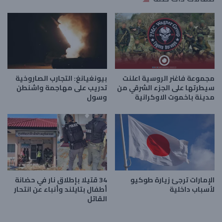
مجموعة فاغنر الروسية اعلنت
بيونغيانغ: التجارب الصاروخية
سيطرتها على الجزء الشرقي من
تدريب على مهاجمة واشنطن
مدينة باخموت الاوكرانية
وسول
الإمارات ترجئ زيارة طوكيو
34 قتيلا بإطلاق نار في حضانة
لأسباب داخلية
أطفال بتايلند وأنباء عن انتحار
القاتل