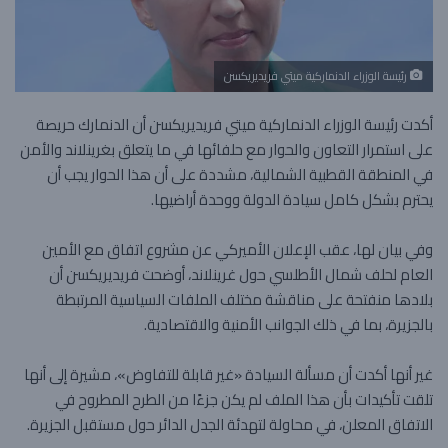
رئيسة الوزراء الدنماركية ميتي فريديريكسن
أكدت رئيسة الوزراء الدنماركية ميتي فريديريكسن أن الدنمارك حريصة
على استمرار التعاون والحوار مع حلفائها في ما يتعلق بغرينلاند والأمن
في المنطقة القطبية الشمالية، مشددة على أن هذا الحوار يجب أن
يحترم بشكل كامل سيادة الدولة ووحدة أراضيها.
وفي بيان لها، عقب الإعلان الأميركي عن مشروع اتفاق مع الأمين
العام لحلف شمال الأطلسي حول غرينلاند، أوضحت فريديريكسن أن
بلادها منفتحة على مناقشة مختلف الملفات السياسية المرتبطة
بالجزيرة، بما في ذلك الجوانب الأمنية والاقتصادية.
غير أنها أكدت أن مسألة السيادة «غير قابلة للتفاوض»، مشيرة إلى أنها
تلقت تأكيدات بأن هذا الملف لم يكن جزءًا من الطرح المطروح في
الاتفاق المعلن، في محاولة لتهدئة الجدل الدائر حول مستقبل الجزيرة.