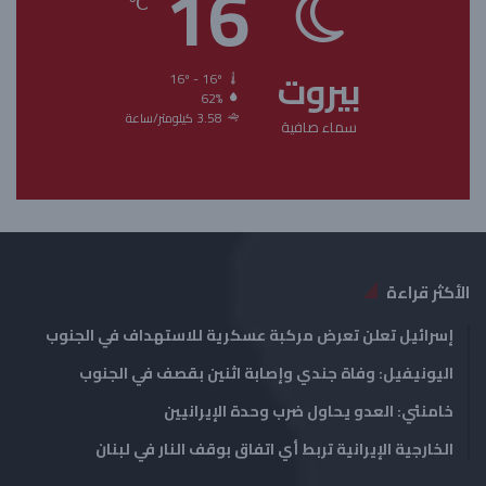
16
℃
ة
ة
ا
ا
بيروت
ل
ل
16º - 16º
62%
ت
س
3.58 كيلومتر/ساعة
سماء صافية
ا
ا
ل
ب
ي
ق
ة
ة
الأكثر قراءة
إسرائيل تعلن تعرض مركبة عسكرية للاستهداف في الجنوب
اليونيفيل: وفاة جندي وإصابة اثنين بقصف في الجنوب
خامنئي: العدو يحاول ضرب وحدة الإيرانيين
الخارجية الإيرانية تربط أي اتفاق بوقف النار في لبنان