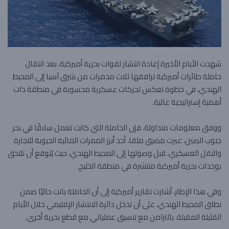
شهدت الأيام الأخيرة إعادة انتشار لقوات بحرية أميركية، بعد انتقال
حاملة طائرات أميركية ترافقها ثلاث مدمرات من شرق آسيا إلى المحيط
الهندي، في خطوة تعكس تحركات عسكرية محسوبة في منطقة ذات
أهمية إستراتيجية عالية.
ووفق معلومات متداولة، فإن الحاملة التي كانت تعمل سابقًا في بحر
جنوب الصين، عبرت مضيق ملقا، أحد أبرز الممرات المائية الحيوية للتجارة
والنقل العسكري، قبل وصولها إلى المحيط الهندي، حيث يُتوقع أن تلتحق
بوحدات بحرية أميركية منتشرة في منطقة الخليج.
وفي هذا الإطار، أشارت تقارير أميركية إلى أن الحاملة باتت حاليًا ضمن
نطاق المحيط الهندي، على أن تدخل دائرة الانتشار الإقليمي خلال الأيام
القليلة المقبلة، بالتزامن مع تنسيق عملياتي مع قطع بحرية أخرى.