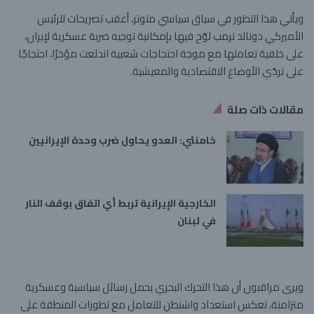
ويأتي هذا التطور في سياق سياسي متوتر، أعقب تصريحات للرئيس
الأميركي دونالد ترمب لوّح فيها بإمكانية توجيه ضربة عسكرية لإيران،
على خلفية تعاملها مع موجة احتجاجات شعبية اندلعت مؤخرًا، احتجاجًا
على تردّي الأوضاع الاقتصادية والمعيشية.
مقالات ذات صلة
خامنئي: العدو يحاول ضرب وحدة الإيرانيين
الخارجية الإيرانية تربط أي اتفاق بوقف النار
في لبنان
ويرى مراقبون أن هذا التحرك البحري يحمل رسائل سياسية وعسكرية
متزامنة، تعكس استعداد واشنطن للتعامل مع تطورات المنطقة على