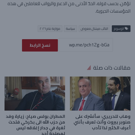
تؤمّن، بحسب قوله، الحدّ الأدنى من الدعم والرواتب للعاملين في هذه
المؤسسات الحيوية.
الوسوم
النائب ميشال معوض
سياسة
موازنة عام ٢٠٢٦
نسخ الرابط
مقالات ذات صلة
وهاب للحريري: سأنشرك على
المطران بولس صياح: زيارة وفد
صنوبر بيروت وأنت تعرف بأنني
من حزب الله الى بكركي فتحت
أعرف الكثير لذا تأدب
ثغرة في جدار إغلاقه ليس
لمصلحة أحد