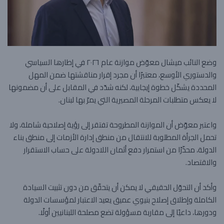
وضع النائب ميشال معوّض موازنة عام ٢٠٢٦ في إطارها السياسي
والدستوري الأوسع، معتبرًا أن مجرد إقرار مناقشتها ضمن المهل
المحددة يشكّل خطوة إيجابية، لكنه شدّد في المقابل على أن مضمونها
لا يعكس متطلبات المرحلة المصيرية التي يمرّ بها لبنان.
واعتبر معوّض أن الموازنة المطروحة تفتقر إلى رؤية إصلاحية شاملة، ولا
تحمل الجرأة المطلوبة للانتقال من منطق إدارة الأزمات إلى منطق بناء
الدولة، محذّرًا من استمرار دفع أثمان اللادولة على حساب الاستقرار
والاقتصاد.
وأكد أن التحوّل الحقيقي لا يمكن أن يتحقّق من دون تثبيت السيادة
الكاملة وإطلاق إصلاح بنيوي عميق يعيد الاعتبار لمؤسسات الدولة
ودورها، داعيًا إلى مقاربة مسؤولة تضع مصلحة اللبنانيين أولًا.