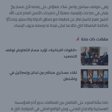
وفي موقف سياسي واضح، شدّد معوّض على رفضه لأي مسار يزجّ
بلبنان في صراعات إقليمية، معتبرًا أن تصريحات الأمين العام لحزب الله
الشيخ نعيم قاسم تعبّر عن قطيعة مع منطق الدولة والدستور، ومذكّرًا
بالكلفة الباهظة التي تكبّدها لبنان نتيجة ما وصفه بحروب الإسناد.
مقالات ذات صلة
«القوات اللبنانية» تؤيد مسار التفاوض لوقف
التصعيد
لقاء عسكري مباشر بين لبنان وإسرائيل في
واشنطن
كما سلّط الضوء على التناقض بين المطالبات بدور أكبر للمؤسسة
العسكرية والدفاع المدني، وبين الواقع المالي في الموازنة، التي لا