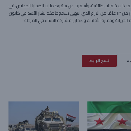
ل في محافظة شهدت خلال آذار ٢٠٢٥ أعمال عنف ذات خلفيات طائفية، وأسفرت عن سقوط مئات الضحايا المدنيين، في
وقت لا تزال فيه الأوضاع المعيشية والخدمية متدهورة بعد أكثر من ١٣ عامًا من النزاع الذي انتهى بسقوط حكم بشار الأسد في كانون
احترام الحريات وحماية الأقليات وضمان مشاركة النساء في المرحلة
نسخ الرابط