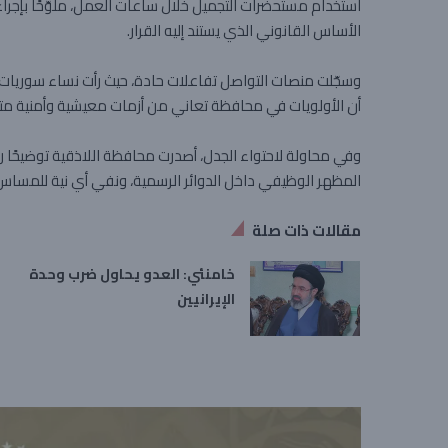
استخدام مستحضرات التجميل خلال ساعات العمل، ملوّحًا بإجرا
الأساس القانوني الذي يستند إليه القرار.
وسجّلت منصات التواصل تفاعلات حادة، حيث رأت نساء سوريات أن 
أن الأولويات في محافظة تعاني من أزمات معيشية وأمنية متف
وفي محاولة لاحتواء الجدل، أصدرت محافظة اللاذقية توضيحًا رس
المظهر الوظيفي داخل الدوائر الرسمية، ونفي أي نية للمساس ب
مقالات ذات صلة
خامنئي: العدو يحاول ضرب وحدة
الإيرانيين