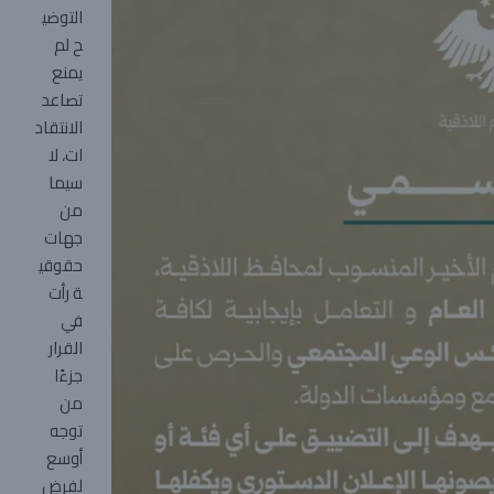
التوضي
ح لم
يمنع
تصاعد
الانتقاد
ات، لا
سيما
من
جهات
حقوقي
ة رأت
في
القرار
جزءًا
من
توجه
أوسع
لفرض