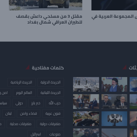
 المجموعة العربية في
مقتل 3 من مسلحي داعش بقصف
للطيران العراقي شمال بغداد
ثات
كلمات مفتاحية
الجريدة الدولية
الجريدة الرياضية
الجريدة اللبنانية
العالم اليوم
امن و
حزب الله
خبر بارز
دولي
سياس
فنون عربية
قضاء وامن
لبنان
متفرقات دولية
متفرقات محلية
م
منوعات
​اسرائيل