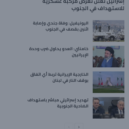
إسرائيل تعلن تعرض مركبة عسكرية
للاستهداف في الجنوب
اليونيفيل: وفاة جندي وإصابة
اثنين بقصف في الجنوب
خامنئي: العدو يحاول ضرب وحدة
الإيرانيين
الخارجية الإيرانية تربط أي اتفاق
بوقف النار في لبنان
تهديد إسرائيلي مباشر باستهداف
الضاحية الجنوبية
ا
ا