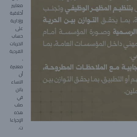
معايير
أخلاقية
وإدارية
على
حساب
الحريات
الفردية
،
معتبرة
أن
النساء
باتن
في
صلب
هذه
الإجراءا
ت.