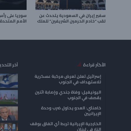
سفير إيران في السعودية يتحدث عن
سوريا على رأس
لقب “خادم الحرمين الشريفين” للملك
الأمم المتحدة
الأكثر قراءة
آخر التحدي
إسرائيل تعلن تعرض مركبة عسكرية
للاستهداف في الجنوب
اليونيفيل: وفاة جندي وإصابة اثنين
بقصف في الجنوب
خامنئي: العدو يحاول ضرب وحدة
الإيرانيين
الخارجية الإيرانية تربط أي اتفاق بوقف
النار في لبنان