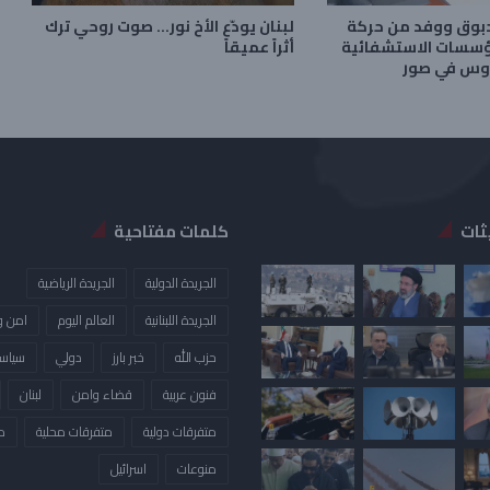
دبوق ووفد من حركة
لبنان يودّع الأخ نور… صوت روحي ترك
ؤسسات الاستشفائية
أثراً عميقاً
روس في صور
ثات
كلمات مفتاحية
الجريدة الدولية
الجريدة الرياضية
الجريدة اللبنانية
العالم اليوم
امن و
حزب الله
خبر بارز
دولي
سياس
فنون عربية
قضاء وامن
لبنان
متفرقات دولية
متفرقات محلية
م
منوعات
​اسرائيل