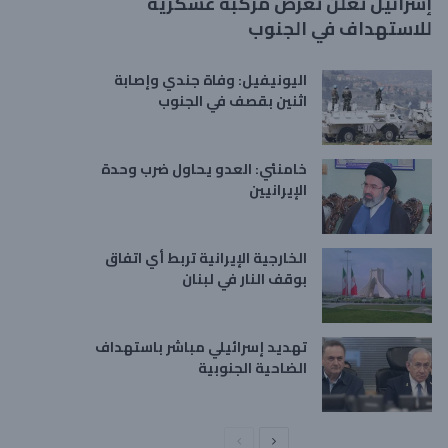
إسرائيل تعلن تعرض مركبة عسكرية
للاستهداف في الجنوب
اليونيفيل: وفاة جندي وإصابة
اثنين بقصف في الجنوب
خامنئي: العدو يحاول ضرب وحدة
الإيرانيين
الخارجية الإيرانية تربط أي اتفاق
بوقف النار في لبنان
تهديد إسرائيلي مباشر باستهداف
الضاحية الجنوبية
ا
ا