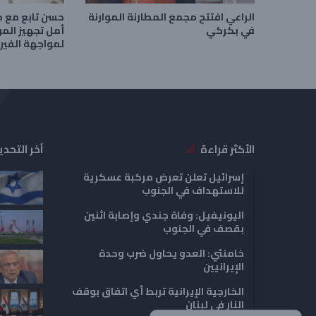
الراعي افتتح مجمع المطارنة الموارنة
حسن تابع مع 
في بكركي
أمل تجهيز الم
لمواجهة الفي
الأكثر قراءة
آخر التحدي
إسرائيل تعلن تعرض مركبة عسكرية
للاستهداف في الجنوب
اليونيفيل: وفاة جندي وإصابة اثنين
بقصف في الجنوب
خامنئي: العدو يحاول ضرب وحدة
الإيرانيين
الخارجية الإيرانية تربط أي اتفاق بوقف
النار في لبنان