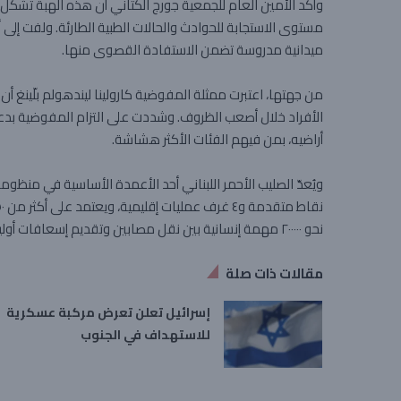
وأكد الأمين العام للجمعية جورج الكتاني أن هذه الهبة تشكّ
مستوى الاستجابة للحوادث والحالات الطبية الطارئة. ولفت إلى 
ميدانية مدروسة تضمن الاستفادة القصوى منها.
من جهتها، اعتبرت ممثلة المفوضية كارولينا ليندهولم بلّينغ أن 
الأفراد خلال أصعب الظروف. وشددت على التزام المفوضية بد
أراضيه، بمن فيهم الفئات الأكثر هشاشة.
نحو ٢٠٠٠٠٠ مهمة إنسانية بين نقل مصابين وتقديم إسعافات أولية واستجابة لحوادث طارئة.
مقالات ذات صلة
إسرائيل تعلن تعرض مركبة عسكرية
للاستهداف في الجنوب