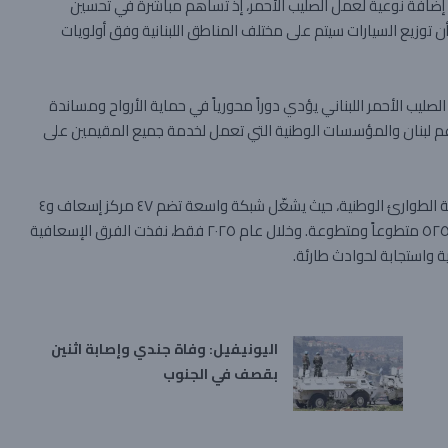
ل إضافة نوعية لعمل الصليب الأحمر، إذ تساهم مباشرة في تحسين
أن توزيع السيارات سيتم على مختلف المناطق اللبنانية وفق أولويات
الصليب الأحمر اللبناني يؤدي دوراً محورياً في حماية الأرواح ومساندة
عم لبنان والمؤسسات الوطنية التي تعمل لخدمة جميع المقيمين على
ويُعدّ الصليب الأحمر اللبناني أحد الأعمدة الأساسية في منظومة الطوارئ الوطنية، حيث يشغّل شبكة واسعة تضم ٤٧ مركز إسعاف و٤
نقاط متقدمة و٤ غرف عمليات إقليمية، ويعتمد على أكثر من ٥٢٥٠ متطوعاً ومتطوعة. وخلال عام ٢٠٢٥ فقط، نفذت الفرق الإسعافية
اليونيفيل: وفاة جندي وإصابة اثنين
بقصف في الجنوب