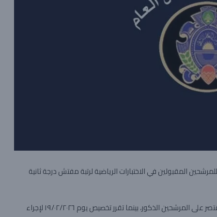
لمرشحين المقبولين في الاختبارات الرياضية لرتبة مفتش درجة ثانية
وبحسب التوضيح، فإن المواعيد المحددة في الإعلان السابق تقتصر على المرشحين الذكور، بينما تقرر تخصيص يوم ١٩/٠٢/٢٠٢٦ لإجراء