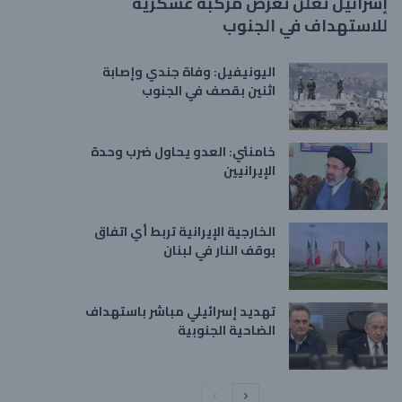
إسرائيل تعلن تعرض مركبة عسكرية
للاستهداف في الجنوب
اليونيفيل: وفاة جندي وإصابة
اثنين بقصف في الجنوب
خامنئي: العدو يحاول ضرب وحدة
الإيرانيين
الخارجية الإيرانية تربط أي اتفاق
بوقف النار في لبنان
تهديد إسرائيلي مباشر باستهداف
الضاحية الجنوبية
ا
ا