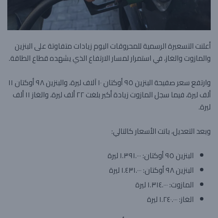
أعلنت التسعيرة الرسمية للمحروقات اليوم زيادات متفاوتة على البنزين
والمازوت والغاز، في استمرار لمسار الارتفاع الذي يشهده قطاع الطاقة.
وارتفع سعر صفيحة البنزين ٩٥ أوكتان ١٠ آلاف ليرة، والبنزين ٩٨ أوكتان ١١
ألف ليرة، فيما سجل المازوت زيادة أكبر بلغت ٢٢ ألف ليرة، والغاز ١١ ألف
ليرة.
وبعد التعديل، باتت الأسعار كالتالي:
البنزين ٩٥ أوكتان: ١.٣٩١.٠٠٠ ليرة
البنزين ٩٨ أوكتان: ١.٤٣١.٠٠٠ ليرة
المازوت: ١.٣١٤.٠٠٠ ليرة
الغاز: ١.٢٤٠.٠٠٠ ليرة