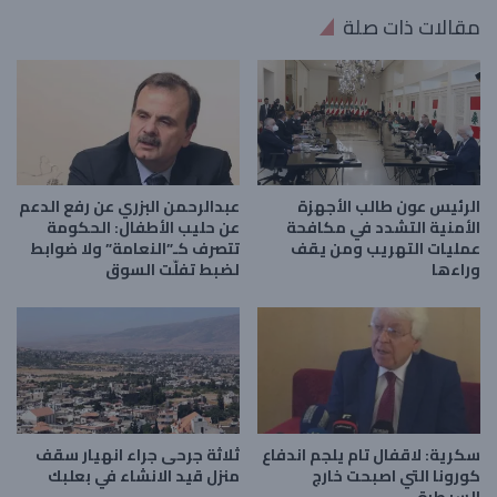
مقالات ذات صلة
الرئيس عون طالب الأجهزة
عبدالرحمن البزري عن رفع الدعم
الأمنية التشدد في مكافحة
عن حليب الأطفال: الحكومة
عمليات التهريب ومن يقف
تتصرف كـ”النعامة” ولا ضوابط
وراءها
لضبط تفلّت السوق
سكرية: لاقفال تام يلجم اندفاع
ثلاثة جرحى جراء انهيار سقف
كورونا التي اصبحت خارج
منزل قيد الانشاء في بعلبك
السيطرة