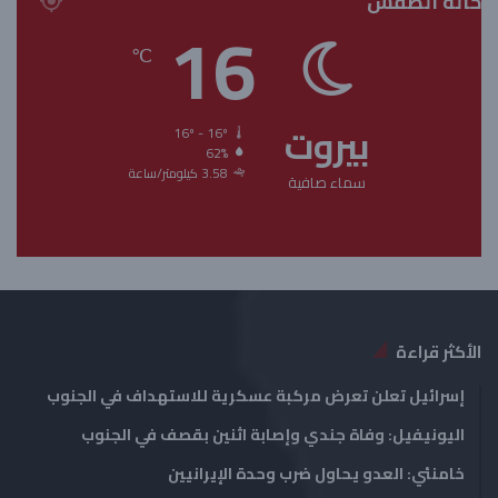
حالة الطقس
ف
ف
16
ح
ح
℃
ة
ة
ا
ا
بيروت
ل
ل
16º - 16º
62%
ت
س
3.58 كيلومتر/ساعة
سماء صافية
ا
ا
ل
ب
ي
ق
ة
ة
الأكثر قراءة
إسرائيل تعلن تعرض مركبة عسكرية للاستهداف في الجنوب
اليونيفيل: وفاة جندي وإصابة اثنين بقصف في الجنوب
خامنئي: العدو يحاول ضرب وحدة الإيرانيين