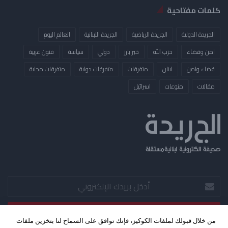
كلمات مفتاحية
الجريدة الدولية
الجريدة الرياضية
الجريدة اللبنانية
العالم اليوم
امن وقضاء
حزب الله
خبر بارز
دولي
سياسة
فنون عربية
قضاء وامن
لبنان
متفرقات
متفرقات دولية
متفرقات محلية
مقالات
منوعات
​اسرائيل
أدخل
بريدك
الإلكتروني
من خلال قبولك لملفات الكوكيز، فإنك توافق على السماح لنا بتخزين ملفات