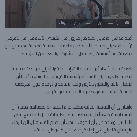
راعي أبرشية البترون المارونية المطران منير خيرالله
أقيم قداس احتفالي بعيد مار مارون في الكرسي الأسقفي في كفرحي
ترأسه المطران منير خيرالله، بحضور فاعليات سياسية ومحلية وممثلين عن
جمعيات ومؤسسات، إضافة إلى مشاركة واسعة من المؤمنين.
العظة حملت أبعاداً روحية ووطنية، إذ دعا خيرالله إلى مراجعة جماعية
للضمير والعودة إلى القيم المؤسسة للكنيسة المارونية، مؤكداً أن
الإيمان بالله والتعلق بالأرض وحب الثقافة والوحدة حول المرجعية
الروحية شكّلت أساس صمود الجماعة عبر القرون.
وأشار إلى أن المرحلة الحالية تتطلب جرأة الاعتذار والمصالحة، معتبراً أن
التوبة ليست ضعفاً بل قوة تعيد بناء العلاقات داخل المجتمع وبين
اللبنانيين. وشدد على أن الخوف لا يجب أن يحكم المستقبل، لأن الرجاء
والإيمان قادران على إعادة إحياء لبنان كـ«وطن رسالة».