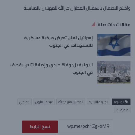
واختتم الاحتفال باستقبال المطران خيرالله للمهنئين بالمناسبة.
مقالات ذات صلة
إسرائيل تعلن تعرض مركبة عسكرية
للاستهداف في الجنوب
اليونيفيل: وفاة جندي وإصابة اثنين بقصف
في الجنوب
الوسوم
الجريدة اللبنانية
المطران منير خيرالله
عيد مار مارون
كفرحي
متفرقات
نسخ الرابط