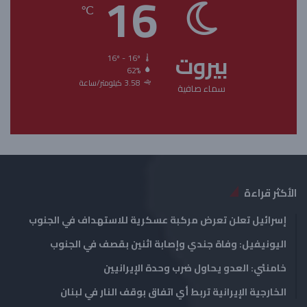
16
ح
ح
℃
ة
ة
ا
ا
بيروت
ل
ل
16º - 16º
62%
ت
س
3.58 كيلومتر/ساعة
سماء صافية
ا
ا
ل
ب
ي
ق
ة
ة
الأكثر قراءة
إسرائيل تعلن تعرض مركبة عسكرية للاستهداف في الجنوب
اليونيفيل: وفاة جندي وإصابة اثنين بقصف في الجنوب
خامنئي: العدو يحاول ضرب وحدة الإيرانيين
الخارجية الإيرانية تربط أي اتفاق بوقف النار في لبنان