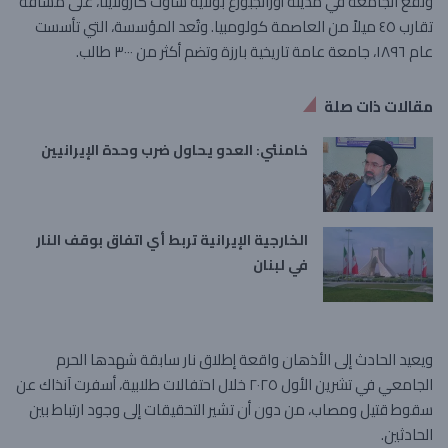
وتقع الجامعة في مدينة أورانجبورغ بولاية ساوث كارولاينا، على مسافة
تقارب ٤٥ ميلاً من العاصمة كولومبيا. وتُعد المؤسسة، التي تأسست
عام ١٨٩٦، جامعة عامة تاريخية بارزة وتضم أكثر من ٣٠٠٠ طالب.
مقالات ذات صلة
خامنئي: العدو يحاول ضرب وحدة الإيرانيين
الخارجية الإيرانية تربط أي اتفاق بوقف النار
في لبنان
ويعيد الحادث إلى الأذهان واقعة إطلاق نار سابقة شهدها الحرم
الجامعي في تشرين الأول ٢٠٢٥ خلال احتفالات طلابية، أسفرت آنذاك عن
سقوط قتيل ومصاب، من دون أن تشير التحقيقات إلى وجود ارتباط بين
الحادثين.