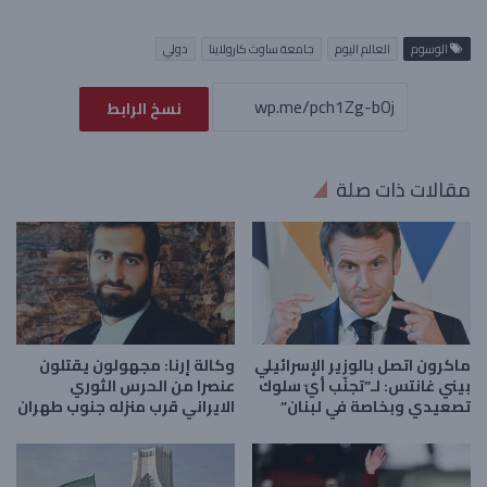
الوسوم
العالم اليوم
جامعة ساوث كارولاينا
دولي
نسخ الرابط
مقالات ذات صلة
ماكرون اتصل بالوزير الإسرائيلي
وكالة إرنا: مجهولون يقتلون
بيني غانتس: لـ”تجنّب أيّ سلوك
عنصرا من الحرس الثوري
تصعيدي وبخاصة في لبنان”
الايراني قرب منزله جنوب طهران