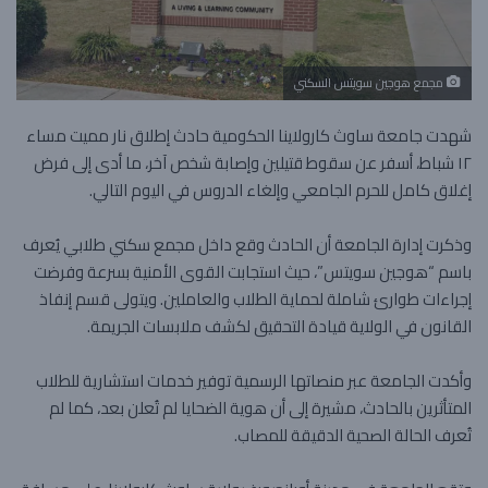
مجمع هوجين سويتس السكني
شهدت جامعة ساوث كارولاينا الحكومية حادث إطلاق نار مميت مساء
١٢ شباط، أسفر عن سقوط قتيلين وإصابة شخص آخر، ما أدى إلى فرض
إغلاق كامل للحرم الجامعي وإلغاء الدروس في اليوم التالي.
وذكرت إدارة الجامعة أن الحادث وقع داخل مجمع سكني طلابي يُعرف
باسم “هوجين سويتس”، حيث استجابت القوى الأمنية بسرعة وفرضت
إجراءات طوارئ شاملة لحماية الطلاب والعاملين. ويتولى قسم إنفاذ
القانون في الولاية قيادة التحقيق لكشف ملابسات الجريمة.
وأكدت الجامعة عبر منصاتها الرسمية توفير خدمات استشارية للطلاب
المتأثرين بالحادث، مشيرة إلى أن هوية الضحايا لم تُعلن بعد، كما لم
تُعرف الحالة الصحية الدقيقة للمصاب.