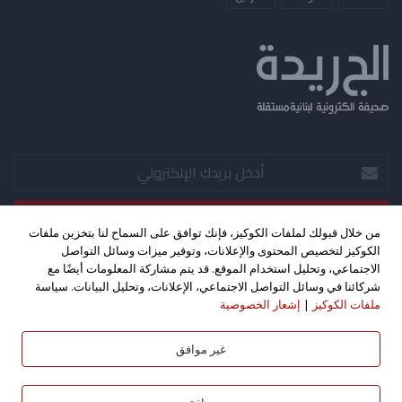
أدخل
بريدك
الإلكتروني
من خلال قبولك لملفات الكوكيز، فإنك توافق على السماح لنا بتخزين ملفات
الكوكيز لتخصيص المحتوى والإعلانات، وتوفير ميزات وسائل التواصل
‫X
فيسبوك
‫YouTube
الاجتماعي، وتحليل استخدام الموقع. قد يتم مشاركة المعلومات أيضًا مع
شركائنا في وسائل التواصل الاجتماعي، الإعلانات، وتحليل البيانات. سياسة
ملفات الكوكيز
|
إشعار الخصوصية
حقوق الطبع والنشر 2026©، جميع الحقوق محفوظة. تصميم واستضافة
كليك اف ام - بث مباشر
غير موافق
بواسطة