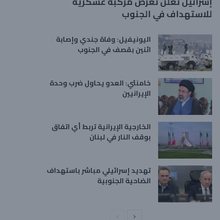
إسرائيل تعلن تعرض مركبة عسكرية
للاستهداف في الجنوب
اليونيفيل: وفاة جندي وإصابة
اثنين بقصف في الجنوب
خامنئي: العدو يحاول ضرب وحدة
الإيرانيين
الخارجية الإيرانية تربط أي اتفاق
بوقف النار في لبنان
تهديد إسرائيلي مباشر باستهداف
الضاحية الجنوبية
ا
ا