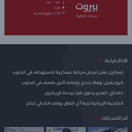
بيروت
ل
ل
16º - 16º
62%
ت
س
3.58 كيلومتر/ساعة
سماء صافية
ا
ا
ل
ب
ي
ق
ة
ة
الأكثر قراءة
إسرائيل تعلن تعرض مركبة عسكرية للاستهداف في الجنوب
اليونيفيل: وفاة جندي وإصابة اثنين بقصف في الجنوب
خامنئي: العدو يحاول ضرب وحدة الإيرانيين
الخارجية الإيرانية تربط أي اتفاق بوقف النار في لبنان
آخر التحديثات