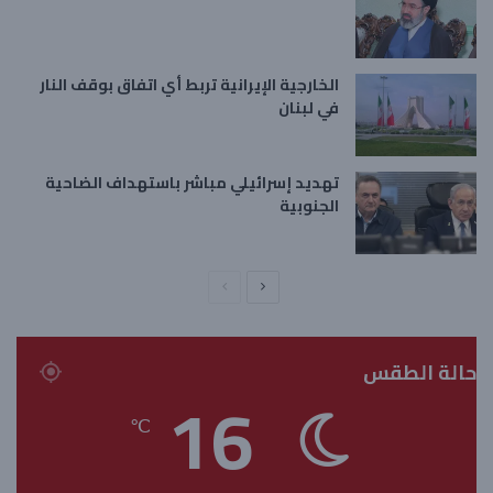
الخارجية الإيرانية تربط أي اتفاق بوقف النار
في لبنان
تهديد إسرائيلي مباشر باستهداف الضاحية
الجنوبية
ا
ا
ل
ل
ص
ص
حالة الطقس
ف
ف
16
ح
ح
℃
ة
ة
ا
ا