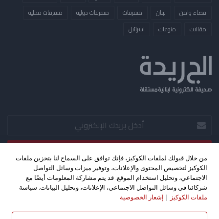
قضاء وامن
لبنان
متفرقات
متفرقات دولية
متفرقات محلية
مقالات
منوعات
​اسرائيل
أدخل
بريدك
الإلكتروني
من خلال قبولك لملفات الكوكيز، فإنك توافق على السماح لنا بتخزين ملفات
الكوكيز لتخصيص المحتوى والإعلانات، وتوفير ميزات وسائل التواصل
‫X
فيسبوك
‫YouTube
الاجتماعي، وتحليل استخدام الموقع. قد يتم مشاركة المعلومات أيضًا مع
شركائنا في وسائل التواصل الاجتماعي، الإعلانات، وتحليل البيانات. سياسة
ملفات الكوكيز
|
إشعار الخصوصية
حقوق الطبع والنشر 2026©، جميع الحقوق محفوظة. تصميم واستضافة