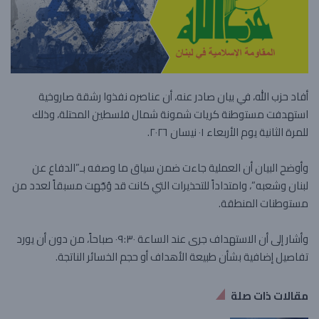
أفاد حزب الله، في بيان صادر عنه، أن عناصره نفذوا رشقة صاروخية
استهدفت مستوطنة كريات شمونة شمال فلسطين المحتلة، وذلك
للمرة الثانية يوم الأربعاء ٠١ نيسان ٢٠٢٦.
وأوضح البيان أن العملية جاءت ضمن سياق ما وصفه بـ”الدفاع عن
لبنان وشعبه”، وامتداداً للتحذيرات التي كانت قد وُجّهت مسبقاً لعدد من
مستوطنات المنطقة.
وأشار إلى أن الاستهداف جرى عند الساعة ٠٩:٣٠ صباحاً، من دون أن يورد
تفاصيل إضافية بشأن طبيعة الأهداف أو حجم الخسائر الناتجة.
مقالات ذات صلة