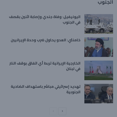
الجنوب
اليونيفيل: وفاة جندي وإصابة اثنين بقصف
في الجنوب
خامنئي: العدو يحاول ضرب وحدة الإيرانيين
الخارجية الإيرانية تربط أي اتفاق بوقف النار
في لبنان
تهديد إسرائيلي مباشر باستهداف الضاحية
الجنوبية
ا
ا