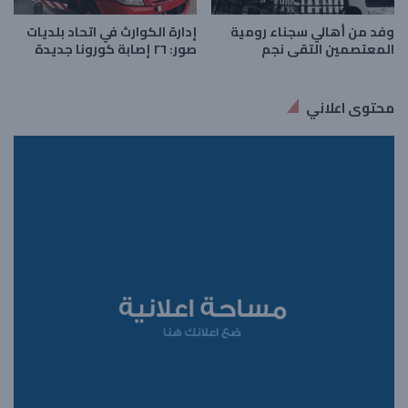
وفد من أهالي سجناء رومية
إدارة الكوارث في اتحاد بلديات
المعتصمين التقى نجم
صور: ٢٦ إصابة كورونا جديدة
محتوى اعلاني