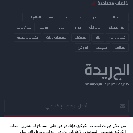
كلمات مفتاحية
الجريدة الدولية
الجريدة الرياضية
الجريدة اللبنانية
العالم اليوم
امن وقضاء
حزب الله
خبر بارز
دولي
سياسة
فنون عربية
قضاء وامن
لبنان
متفرقات
متفرقات دولية
متفرقات محلية
مقالات
منوعات
​اسرائيل
أدخل
بريدك
الإلكتروني
من خلال قبولك لملفات الكوكيز، فإنك توافق على السماح لنا بتخزين ملفات
الكوكيز لتخصيص المحتوى والإعلانات، وتوفير ميزات وسائل التواصل