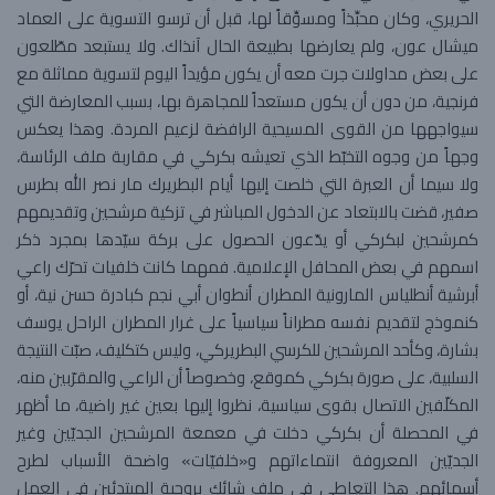
الحريري، وكان محبِّذاً ومسوِّقاً لها، قبل أن ترسو التسوية على العماد
ميشال عون، ولم يعارضها بطبيعة الحال آنذاك. ولا يستبعد مطّلعون
على بعض مداولات جرت معه أن يكون مؤيداً اليوم لتسوية مماثلة مع
فرنجية، من دون أن يكون مستعداً للمجاهرة بها، بسبب المعارضة التي
سيواجهها من القوى المسيحية الرافضة لزعيم المردة. وهذا يعكس
وجهاً من وجوه التخبّط الذي تعيشه بكركي في مقاربة ملف الرئاسة،
ولا سيما أن العبرة التي خلصت إليها أيام البطريرك مار نصر الله بطرس
صفير، قضت بالابتعاد عن الدخول المباشر في تزكية مرشحين وتقديمهم
كمرشحين لبكركي أو يدّعون الحصول على بركة سيّدها بمجرد ذكر
اسمهم في بعض المحافل الإعلامية. فمهما كانت خلفيات تحرّك راعي
أبرشية أنطلياس المارونية المطران أنطوان أبي نجم كبادرة حسن نية، أو
كنموذج لتقديم نفسه مطراناً سياسياً على غرار المطران الراحل يوسف
بشارة، وكأحد المرشحين للكرسي البطريركي، وليس كتكليف، صبّت النتيجة
السلبية، على صورة بكركي كموقع، وخصوصاً أن الراعي والمقرّبين منه،
المكلّفين الاتصال بقوى سياسية، نظروا إليها بعين غير راضية، ما أظهر
في المحصلة أن بكركي دخلت في معمعة المرشحين الجديّين وغير
الجديّين المعروفة انتماءاتهم و«خلفيّات» واضحة الأسباب لطرح
أسمائهم. هذا التعاطي في ملف شائك بروحية المبتدئين في العمل