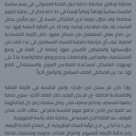
محاولة لإطلاق مراجعة داخلية حول التخبط العشوائي في رسم سياسة
الكنيسة سياسياً ووطنياً ومالياً (وهذا في حدّ ذاته يحتاج الى عملية تقويم
شفافة). وقد تحوّل دورها لدى الفاتيكان نفسه، إلى دور متأرجح، يحمل
التباسات ولا يترك انطباعات إيجابية. وما زاد من النظرة السلبية إليها، عدا
عن دفاع بعض المنتفعين من مصالح معها، خلال الأزمة الاقتصادية
الضاربة، غياب أي مراجعة حقيقية للفساد المستشري في عدد لافت من
مؤسساتها والمحيطين الأقربين منها، إضافة الى التعثر في وضع
المستشفيات والمدارس والجامعات، وعدم وضع خطط واضحة بناءً على
توجيهات الفاتيكان لمساعدة القطاعين التربوي والاستشفائي التابع
لها، عدا عن التخبط في الملف السياسي والرئاسي أخيراً.
وإذا كان لم يسجل من «إنجاز» واضح للكنيسة في الأزمة المالية
والاقتصادية الخانقة -إن لم يكن الوحيد خلال العقد الأخير- سوى حماية
جمعية المصارف وحاكم مصرف لبنان رياض سلامة، رغم كل ارتكاباتهما
ضد المودعين الذين تدافع عنهم الكنيسة بخفر في عظات الأحد، يمكن
التوقف عند التخبّط الذي تعيشه في مقاربة ملف رئاسة الجمهورية.
حين دعا الراعي، لدى تولّيه السدّة البطريركية، الى اجتماع القادة الأربعة،
رغم تحفّظ الأربعة أنفسهم، واحتجاج قيادات مارونية وشخصيات فاعلة