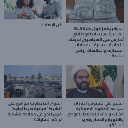
فن الإصغاء
الدولار يقفز فوق عتبة الـ50
الف ليرة بسبب الضغوط الّتي
تُمارس على السياسيين لعرقلة
التحقيقات بسرقات عصابات
المصارف واختلاسات رياض
سلامة
الشيخ علي دعموش اعتبر ان
القوى الصيداوية تتوافق على
سياسة الضغوط الاميركية
تنشيط “مبادرة صيدا تواجه”…
فشلت وبدأت التخطيط للفوضى
فهل تنجح في معالجة مشكلة
والانهيار والدمار وضرب
تراكم النفايات؟
الاستقرار