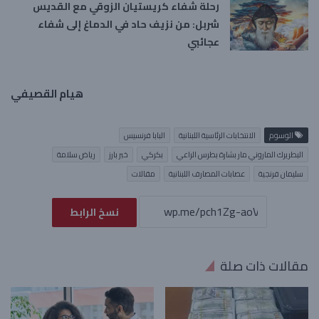
رحلة شفاء كريستيان الزوقي مع القديس
شربل: من نزيف حاد في الدماغ إلى شفاء
عجائبي
هيام القصيفي
الوسوم
الانتخابات الرئاسية اللبنانية
البابا فرنسيس
البطريرك الماروني مار بشارة بطرس الراعي
بكركي
خبر بارز
رياض سلامة
سليمان فرنجية
عصابات المصارف اللبنانية
مقالات
نسخ الرابط
مقالات ذات صلة