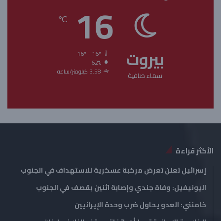
16
ح
ح
℃
ة
ة
ا
ا
بيروت
ل
ل
16º - 16º
62%
ت
س
3.58 كيلومتر/ساعة
سماء صافية
ا
ا
ل
ب
ي
ق
ة
ة
الأكثر قراءة
إسرائيل تعلن تعرض مركبة عسكرية للاستهداف في الجنوب
اليونيفيل: وفاة جندي وإصابة اثنين بقصف في الجنوب
خامنئي: العدو يحاول ضرب وحدة الإيرانيين