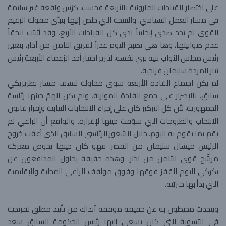
على اختصار القيادات المارونية بالأربعة فحسب، كرّس واقعة غير سليمة
في مسار العمل السياسي. والنتيجة التي خلص إليها بتبنّي مقولة الزعيم
القوي لم تجد صدى إيجابياً لدى كل القيادات الأربع. وقد أثبتت لاحقاً
عدم صوابيتها، وها هي تصبح اليوم عذراً لفريق الثامن من آذار، بتعبير
رئيس مجلس النواب نبيه بري نفسه، لتبرير اختيار أحد الزعماء الأربعة رئيس
تيار المردة سليمان فرنجية.
لم يكن اجتماع القادة الأربعة سوى محاولة لنسف مسار بطريريكي
سابق، بالإصرار على جمع القادة الموارنة، ولم يكن الهمّ حينها رئاسة
الجمهورية، لأن كل التركيز كان على إجراء الانتخابات النيابية وإقرار قانون
الانتخاب والطروحات التي سوّقت حينها لإقراره. والواقع أن الراعي لم
يقم بما يقوم به اليوم، خلال الشغور الرئاسي السابق الذي أعقب خروج
الرئيس ميشال سليمان من القصر. فهو كان حينها يخوض معركة
مرشّح قوى الثامن من آذار. وهذه حقيقة يحاول المدافعون عن
بكركي اليوم القفز فوقها وفوق مواقف الراعي المحلية والإقليمية
التي بدأ بها حبريّته.
ويتحدث محيطون به عن حقيقة موقفه آنذاك من تأييد مطلق لفرنجية
في التسوية التي كان يسعى إليها رئيس الحكومة السابق سعد