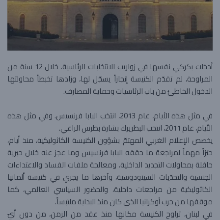
أدخلت بكركي نفسها في زواريب الانتخابات الرئاسية. خلال 12 سنة من
المراوحة، لم تقدّم الكنيسة إنجازاً يسجّل لها، وزادها تخبطاً محاولتها
الدخول الخاطئ من باب الرئاسيات وحماية المصارف.
في مثل هذه الأيام، عام 2013، انتخب البابا فرنسيس. وفي مثل هذه
الأيام، عام 2011، انتخب البطريرك بشارة بطرس الراعي.
يخصص الإعلام الغربي المهتمّ بشؤون الكنيسة الكاثوليكية، منذ أيام،
حيّزاً مهماً لمراجعة ما حققه البابا فرنسيس وما عجز عنه خلال حبرية
حافلة بمحاولات التجديد الداخلية، ومعالجة ملفات الفساد والاعتداءات
الجنسية والتحدّيات السينودوسية، وآخرها ما يجري في كنيسة ألمانيا
الكاثوليكية من مراجعات داخلية، والحضور السياسي العالمي، كما
موقفها من حرب أوكرانيا الذي كان منذ البداية ملتبساً.
في لبنان، تراوح الكنيسة مكانها منذ عقد من الزمن، من دون أيّ