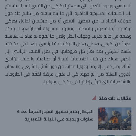
السياسي، وردود الفعل التي سمعتها بكركي من القوى السياسية، فتح
باب الخلافات المسيحيّة الداخلية، لأن ما يتم تناقله من كلام حادّ حول
موقف القيادات من بعضها البعض أو من مرشحين تحاول بكركي
تزكيتهم أو ترفضهم بالمطلق، ومنهم المتداولة أسماؤهم، لا يمكن
وضعه في خانة تقريب وجهات النظر. ولعل ما تقوم به قيادات سياسية
بعيداً عن بكركي، يعطي بعض الحركة للجوّ الرئاسي. وهذا في حدّ ذاته
نكسة لبكركي بعد تعثّر كل طروحاتها في نقل الملف الرئاسي الى
الصرح، سواء من خلال اجتماعات فردية أو جماعية. والملف الرئاسي
شائك بما يكفي إقليمياً ودولياً محلياً، من دور الثنائي الشيعي وانسحاب
القوى السنيّة من الواجهة، كي لا يكون عرضة لخفّة في الطروحات
والشخصيات التي تتولّى إدارتها في بكركي وحولها.
مقالات ذات صلة
البيطار يختم تحقيق انفجار المرفأ بعد 6
سنوات ويحيله على النيابة التمييزية