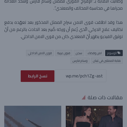
وطالبت النقابة بـ”الإفراج الفوري للممثل وسام فارس ولتتّخذ العدالة
مجراها في محاسبة المخالف والمعتدي”.
هذا وقد اطلقت قوى الامن سراح الممثل المذكور بعد تعهّده بدفع
تكاليف علاج الدركي الّذي زُعم أن وركه كُسِر بعد الحادث بالرغم من أنّ
توثيق الفيديو يظهر أنّ المعتدي كان من قوى الامن الداخلي.
الوسوم
امن وقضاء
سجن
فنون عربية
قوى الامن الداخلي
نقابة الممثلين في لبنان
وسام فارس
نسخ الرابط
مقالات ذات صلة