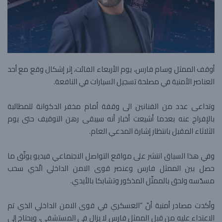
أوقف الممثل وسام فارس، يوم الأربعاء الفائت، إثر إشكال وقع مع أحد
العناصر الأمنية في مصلحة تسجيل السيارات في النافعة.
وتداعى عدد من الفنانين الى وقفة أمام مخفر الدكوانة للمطالبة
بالإفراج عنه بعدما أشيعت أخبار أنه سيبقى رهن التوقيف حتى يوم
الثلاثاء المقبل بانتظار إشارة المدعي العام.
وفي هذا السياق انتشر على مواقع التواصل الاجتماعي فيديو يوثّق ما
حصل بين الممثل فارس وعنصر قوى الامن الداخلي الّذي سحب
مسدّسه ولحق بالممثّل المذكور وتشابكا بالأيدي.
وأكدت مصادر أمنية أنّ “العسكري في قوى الامن الداخلي الذي تم
الاعتداء عليه من قبل الممثل فارس لا يزال في المستشفى، ويحتاج إلى