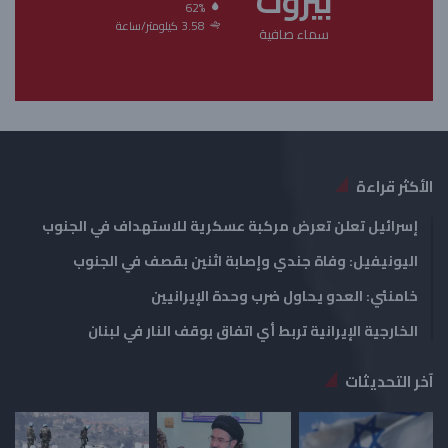
بيروت
62%
ت
س
3.58 كيلومتر/ساعة
سماء صافية
ا
ا
ل
ب
ي
ق
ة
ة
الأكثر قراءة
إسرائيل تعلن تعرض مركبة عسكرية للاستهداف في الجنوب
اليونيفيل: وفاة جندي وإصابة اثنين بقصف في الجنوب
خامنئي: العدو يحاول ضرب وحدة الإيرانيين
الخارجية الإيرانية تربط أي اتفاق بوقف النار في لبنان
آخر التحديثات