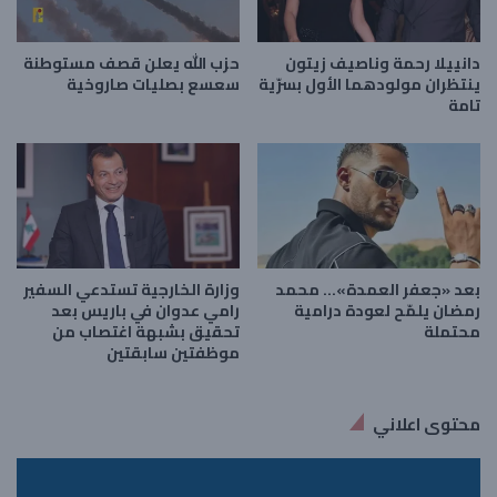
دانييلا رحمة وناصيف زيتون
حزب الله يعلن قصف مستوطنة
ينتظران مولودهما الأول بسرّية
سعسع بصليات صاروخية
تامة
بعد «جعفر العمدة»… محمد
وزارة الخارجية تستدعي السفير
رمضان يلمّح لعودة درامية
رامي عدوان في باريس بعد
محتملة
تحقيق بشبهة اغتصاب من
موظفتين سابقتين
محتوى اعلاني