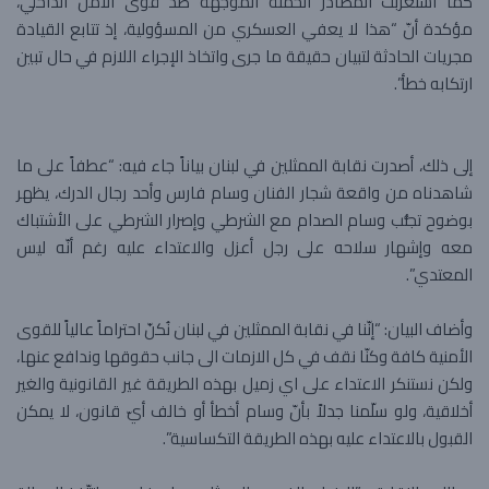
كما استغربت المصادر الحملة الموجّهة ضدّ قوى الأمن الداخلي،
مؤكدة أنّ “هذا لا يعفي العسكري من المسؤولية، إذ تتابع القيادة
مجريات الحادثة لتبيان حقيقة ما جرى واتخاذ الإجراء اللازم في حال تبين
ارتكابه خطأ”.
إلى ذلك، أصدرت نقابة الممثلين في لبنان بياناً جاء فيه: “عطفاً على ما
شاهدناه من واقعة شجار الفنان وسام فارس وأحد رجال الدرك، يظهر
بوضوح تجنُّب وسام الصدام مع الشرطي وإصرار الشرطي على الأشتباك
معه وإشهار سلاحه على رجل أعزل والاعتداء عليه رغم أنّه ليس
المعتدي”.
وأضاف البيان: “إنّنا في نقابة الممثلين في لبنان نُكنّ احتراماً عالياً للقوى
الأمنية كافة وكنّا نقف في كل الازمات الى جانب حقوقها وندافع عنها،
ولكن نستنكر الاعتداء على اي زميل بهذه الطريقة غير القانونية والغير
أخلاقية، ولو سلّمنا جدلاً بأنّ وسام أخطأ أو خالف أيّ قانون، لا يمكن
القبول بالاعتداء عليه بهذه الطريقة التكساسية”.