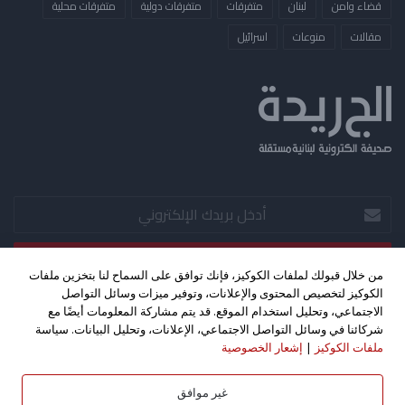
قضاء وامن
لبنان
متفرقات
متفرقات دولية
متفرقات محلية
مقالات
منوعات
​اسرائيل
أدخل
بريدك
الإلكتروني
من خلال قبولك لملفات الكوكيز، فإنك توافق على السماح لنا بتخزين ملفات
الكوكيز لتخصيص المحتوى والإعلانات، وتوفير ميزات وسائل التواصل
‫X
فيسبوك
‫YouTube
الاجتماعي، وتحليل استخدام الموقع. قد يتم مشاركة المعلومات أيضًا مع
شركائنا في وسائل التواصل الاجتماعي، الإعلانات، وتحليل البيانات. سياسة
ملفات الكوكيز
|
إشعار الخصوصية
حقوق الطبع والنشر 2026©، جميع الحقوق محفوظة. تصميم واستضافة
كليك اف ام - بث مباشر
غير موافق