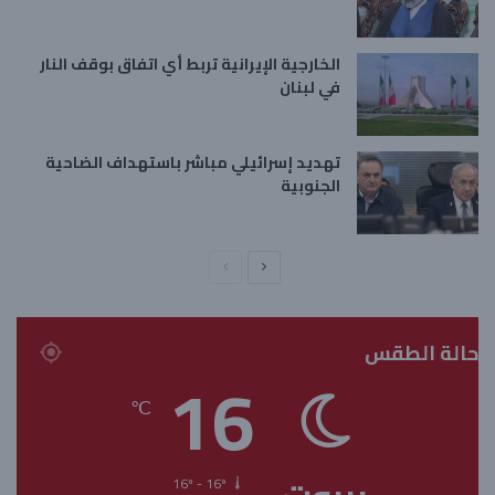
الخارجية الإيرانية تربط أي اتفاق بوقف النار
في لبنان
تهديد إسرائيلي مباشر باستهداف الضاحية
الجنوبية
ا
ا
ل
ل
ص
ص
حالة الطقس
ف
ف
16
ح
ح
℃
ة
ة
ا
ا
ل
ل
16º - 16º