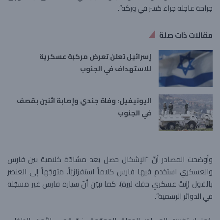
جراحة عاجلة جراء كسر في وركه”.
مقالات ذات صلة
إسرائيل تعلن تعرض مركبة عسكرية
للاستهداف في الجنوب
اليونيفيل: وفاة جندي وإصابة اثنين بقصف
في الجنوب
وأوضحت المصادر أنّ “الإشكال حصل بعد مشادّة كلامية بين فارس
والعسكري استخدم فيها فارس كلاماً استفزازيّاً، متوجّهاً إلى العنصر
بالقول (إنتَ عسكري حقك ليرة)، كما تبيّن أنّ سيارة فارس غير مسجّلة
في الدوائر الرسمية”.