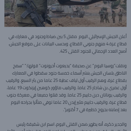
أعلن الجيش الإسرائيلي اليوم مقتل 5 بين ضباط وجنود في معارك في
قطاع غزة 4 منهم جنوبي القطاع، وبحسب البيانات على موقع الجيش،
أصبح العدد الإجمالي للجنود القتلى 425.
ونقلت”روسيا اليوم” عن صحيفة “يديعوت أحرونوت” قولها:” “سمح
الناطق بلسان الجيش بنشر أسماء خمسة جنود سقطوا في المعارك
بقطاع غزة، وهم الرقيب أول لياف عطية 25 عاما من بئر السبع. والرقيب
أول عمري بن شاحار 25 عاما. والرقيب ماؤور كوهين إيزنكوت 19 عاما،
والرقيب يوناتان دين حاييم 25 عاما. وقد قتلوا جميعا في معركة جنوب
قطاع غزة. والرقيب حاييم مئير إيدن 20 عاما توفي متأثرا بجراحه اليوم
بعد إصابته بجروح خطيرة في 7 أكتوبر”.
والجدير ذكره، أنه يظهر ضمن القتلى اليوم، اسم ابن شقيقة رئيس