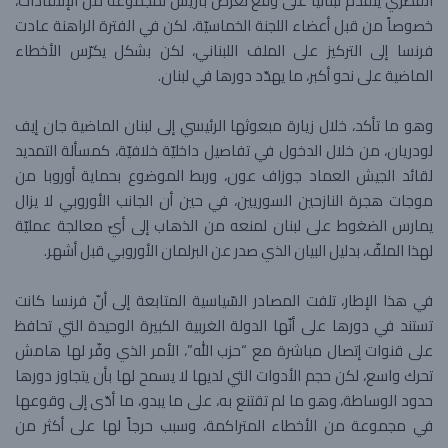
القطري يتقدم لبنانياً على وقع تعرض باريس لمجموعة من الإنتقادات،
خصوصاً من قبل أعضاء اللجنة الخماسيّة، لكن في الفترة الراهنة عادت
فرنسا إلى التركيز على الملف اللبناني، لكن بشكل يكرّس الأخطاء
الماضية على نحو أكبر، ما يهدّد دورها في لبنان.
وهو ما تأكد، خلال زيارة مبعوثها الرئيسي إلى لبنان الماضية ​جان إيف
لودريان​، من خلال الدخول في تفاصيل داخليّة خلافيّة، كمسألة التمديد
لقائد الجيش ​العماد جوزاف عون​، وربط الموضوع بحماية أوروبا من
موجات هجرة ​النازحين السوريين​، في حين أن الجانب الأوروبي لا يزال
يمارس الضغوط على لبنان لمنعه من الذهاب إلى أيّ معالجة عمليّة
لهذا الملفّ، بدليل البيان الذي صدر عن البرلمان الأوروبي قبل أشهر.
في هذا الإطار، تلفت المصادر السّياسية المتابعة إلى أنّ فرنسا كانت
تستند في دورها على أنّها الدولة الغربية الكبيرة الوحيدة التي تحافظ
على قنوات إتصال مباشرة مع “حزب الله”، الأمر الذي وفّر لها هامش
تحرك واسع، لكن حجم الأدوات التي لديها لا يسمح لها بأن يتجاوز دورها
حدود الوساطة، وهو ما لم تقتنع به، على ما يبدو، ما أدّى إلى وقوعها
في مجموعة من الأخطاء المتراكمة، وسبب حرجاً لها على أكثر من