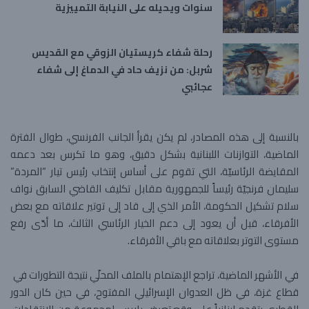
سنوات ويحيله على النيابة التمييزية
رحلة شفاء كريستيان الزوقي مع القديس
شربل: من نزيف حاد في الدماغ إلى شفاء
عجائبي
بالنسبة إلى هذه المصادر، لم يكن يقرأ الجانب الفرنسي، طوال الفترة
الماضية، التوازنات اللبنانية بشكل دقيق، وهو ما تكرس بعد دعمه
المقايضة الرئاسيّة، التي تقوم على أساس إنتخاب رئيس تيار “المردة”
سليمان فرنجيّة رئيساً للجمهورية مقابل تكليف القاضي السابق نواف
سلام تشكيل الحكومة، الأمر الذي إلى قاد إلى توتير علاقاته مع بعض
الأفرقاء، قبل أن يعود إلى دعم الخيار الرئاسي الثالث، ما أدّى رفع
مستوى التوتر بعلاقاته مع باقي الأفرقاء.
في الأشهر الماضية، تراجع الإهتمام بالملف المحلّي نتيجة التطورات في ​
قطاع غزة​، في ظل العدوان الإسرائيلي المفتوح، في حين كان الدور