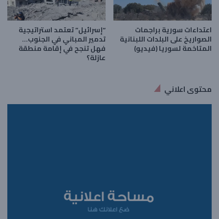
اعتداءات سورية براجمات
“إسرائيل” تعتمد استراتيجية
الصواريخ على البلدات اللبنانية
تدمير المباني في الجنوب…
المتاخمة لسوريا (فيديو)
فهل تنجح في إقامة منطقة
عازلة؟
محتوى اعلاني