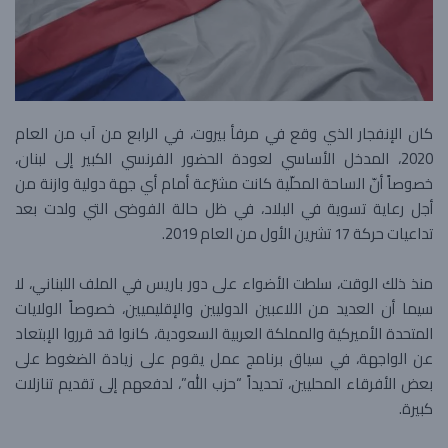
كان الإنفجار الذي وقع في ​مرفأ بيروت​، في الرابع من آب من العام
2020، المدخل الأساسي لعودة الحضور الفرنسي الكبير إلى ​لبنان​،
خصوصاً أنّ الساحة المحلّية كانت مشرّعة أمام أي جهة دولية وازنة من
أجل رعاية تسوية في البلاد، في ظل حالة الفوضى التي ولدت بعد
تداعيات حركة 17 تشرين الأول من العام 2019.
منذ ذلك الوقت، سلطت الأضواء على دور باريس في الملف اللبناني، لا
سيما أن العديد من اللاعبين الدوليين والإقليميين، خصوصاً الولايات
المتحدة الأميركية والمملكة العربية السعودية، كانوا قد قرروا الإبتعاد
عن الواجهة، في سياق برنامج عمل يقوم على زيادة الضغوط على
بعض الأفرقاء المحليين، تحديداً “​حزب الله​”، لدفعهم إلى تقديم تنازلات
كبيرة.