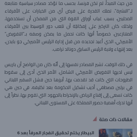
من حيث المبدأ، لم تكن ​فرنسا​، بحسب ما تؤكد مصادر سياسية متابعة
لـ”النشرة”، تملك القدرة على فرض أي من الخيارات على الأفرقاء
المحليين، بسبب غياب أوراق القوة التي من الممكن أن تستخدمها،
ولذلك كان التركيز على إمكانيّة أن تلعب دور الوسيط بين الأفرقاء
المتنازعين، خصوصاً أنها كانت تحمل ما يمكن وصفه بـ”التفويض”
الأميركي، الذي أعيد تجديده من قبل إدارة الرئيس الأميركي جو بايدن،
بعد إنتهاء ولاية الرئيس السابق دونالد ترامب.
في ذلك الوقت، تشير المصادر نفسها إلى أنّه كان من الواضح أن باريس
ليس لديها التفويض الأميركي الشامل، الأمر الذي أدى إلى سقوط
الطروحات التي كانت قد تقدمت بها، أبرزها حين فشل السفير اللبناني
في برلين مصطفى أديب تشكيل الحكومة بعد تكليفه، في حين هي
كانت تسعى إلى إقناع الرياض بالإنخراط بالجهود التي تقوم بها، نظراً إلى
أنها تدرك أهمية حضور المملكة على المستوى اللبناني.
مقالات ذات صلة
البيطار يختم تحقيق انفجار المرفأ بعد 6