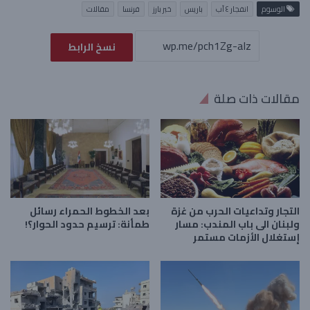
الوسوم
انفجار ٤ آب
باريس
خبر بارز
فرنسا
مقالات
نسخ الرابط
مقالات ذات صلة
التجار وتداعيات الحرب من غزة
بعد الخطوط الحمراء رسائل
ولبنان الى باب المندب: مسار
طمأنة: ترسيم حدود الحوار؟!
إستغلال الأزمات مستمر