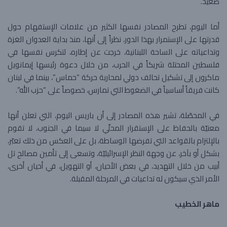
صعيد.
أما اليوم، تطرح المصادر نفسها الكثير من علامات الإستفهام حول
قدرتها على الإستمرار بهذا الدور، نظراً إلى أنها، منذ بداية العدوان الغزة
وتداعياته على الساحة اللبنانية، خرجت عن إطاره، لتكرس نفسها في
فلسطين المحتلة شريكاً في الحرب، من خلال دعوة رئيسها ​إيمانويل
ماكرون​ إلى تشكيل تحالف دولي لمحاربة حركة “حماس”، بينما في لبنان
كانت فريقاً أساسياً في الضغوط التي تمارس، خصوصاً على “حزب الله”.
في المحصّلة، تشير هذه المصادر إلى أن باريس اليوم، التي تعلن أنها
معنيّة بالحفاظ على الإستقرار المحلّي لا سيما في الجنوب، لا تقوم
بالإلتزام بالقواعد التي تفرضها الوساطة، بل على العكس من ذلك تعبّر،
بشكل أو بآخر، عن وجهة النظر الإسرائيليّة، وتسعى إلى تأمين مصالح تل
أبيب من خلال التهديد، في بعض الأحيان، أو التهويل، في أحيان أخرى،
الأمر الذي سيكون له تداعيات في المرحلة المقبلة.
ماهر الخطيب