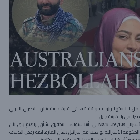
) حامل لجنسيتها وزوجته وشقيقه، في غارة جوية شنها الطيران الحربي
لا في بلدة بنت جبيل.
وفي مؤتمر صحافي عقده، أشار القائم بأعمال وزير الخارجية الأسترالي Mark Dreyfus إلى “أننا سنواصل التحقيق بشأن إبراهيم بزي، لأن
 أن الحكومة الأسترالية تواصلت مع إسرائيل بشأن الغارة، لكنه رفض الكشف
صاً أن خيارات الرحلات الجوية التجارية ما زالت متاحة.