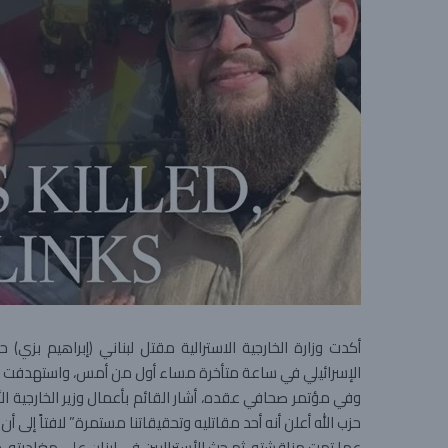
أكدت وزارة الخارجية الاسترالية مقتل لبناني (إبراهيم بزي
الإسرائيلي في ساعة متأخرة مساء أول من أمس، واستهدفت منز
حزب الله أعلن أنه أحد مقاتليه وتحقيقاتنا مستمرة” لافتاً إلى
عما تمت مناقشته، ثم حث الأستراليين في لبنان على مغادرته، خصو