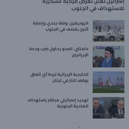
إسرائيل تعلن تعرض مركبة عسكرية
للاستهداف في الجنوب
اليونيفيل: وفاة جندي وإصابة
اثنين بقصف في الجنوب
خامنئي: العدو يحاول ضرب وحدة
الإيرانيين
الخارجية الإيرانية تربط أي اتفاق
بوقف النار في لبنان
تهديد إسرائيلي مباشر باستهداف
الضاحية الجنوبية
ا
ا