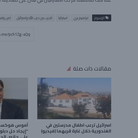
الوسوم
ابراهيم بزي
استراليا
الحرب بين حزب الله واسرائيل
امن وقض
مقالات ذات صلة
اسرائيل ترعب اطفال مدرستين في
آموس هوكستين
الغندورية خلال غارة قربهما (فيديو)
“إيجاد حل دبل
على جانبي الحد