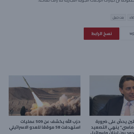
اء
بنت جبيل
نسخ الرابط
 يحضّ على ضرورة
حزب الله يكشف عن 509 عمليات
وماسي” ينهي التصعيد
استهدفت 58 موقعًا للعدو الاسرائيلي
ود بين لبنان وإسرائيل