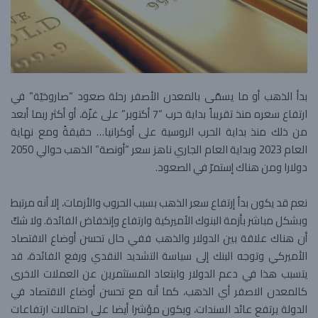
بدأ الذهب أو ما يسمّى بالمعدن الأصفر رحلة صعود “صاروخيّة” في
ارتفاع سعره منذ تقريباً بداية حرب “7 أكتوبر” على غزّة، أو أكثر ربما أبعد
من ذلك منذ بداية الحرب الروسية على أوكرانيا… حقيقةً ومع نهاية
العام 2023 وبداية العام الجاري ناهز سعر “أونصة” الذهب حوالي 2050
دولارا ومن هناك إستمرّ في الصعود.
نعم قد يكون بدأ إرتفاع سعر الذهب بسبب الحروب والأزمات، إلا أنه مرتبط
وبشكل مباشر بأزمة البنوك الأميركية وارتفاع وإنخفاض الفائدة. ولا شكّ
أن هناك علاقة بين الدولار والذهب ففي حال تحسن أوضاع الاقتصاد
الأميركي وتوجه البنك إلى سياسة التشديد النقدي ورفع الفائدة، قد
يتسبب هذا في دعم الدولار وابتعاد المستثمرين عن العملات الاخرى
كالمعدن الاصفر أي الذهب، كما أنه مع تحسن أوضاع الاقتصاد في
الدولة يرتفع عائد السندات، ويكون مؤشرا أيضا على احتمالات ارتفاعات