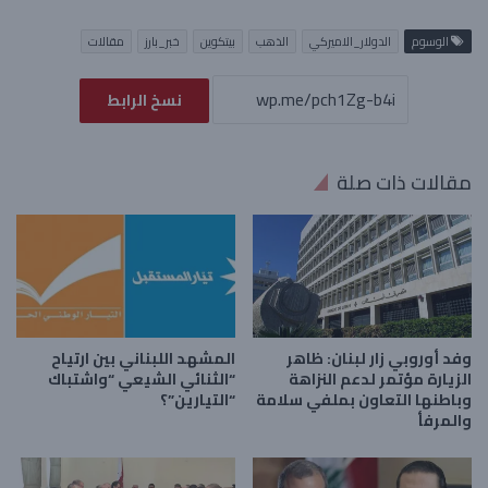
الوسوم
الدولار_الاميركي
الذهب
بيتكوين
خبر_بارز
مقالات
نسخ الرابط
مقالات ذات صلة
وفد أوروبي زار لبنان: ظاهر
المشهد اللبناني بين ارتياح
الزيارة مؤتمر لدعم النزاهة
“الثنائي الشيعي “واشتباك
وباطنها التعاون بملفي سلامة
“التيارين”؟
والمرفأ