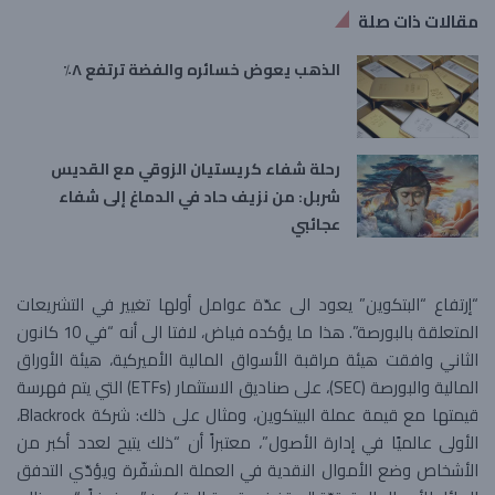
مقالات ذات صلة
الذهب يعوض خسائره والفضة ترتفع ٨٪
رحلة شفاء كريستيان الزوقي مع القديس
شربل: من نزيف حاد في الدماغ إلى شفاء
عجائبي
“إرتفاع “البتكوين” يعود الى عدّة عوامل أولها تغيير في التشريعات
المتعلقة بالبورصة”. هذا ما يؤكده فياض، لافتا الى أنه “في 10 كانون
الثاني وافقت هيئة مراقبة الأسواق المالية الأميركية، هيئة الأوراق
المالية والبورصة (SEC)، على صناديق الاستثمار (ETFs) التي يتم فهرسة
قيمتها مع قيمة عملة البيتكوين، ومثال على ذلك: شركة Blackrock،
الأولى عالميًا في إدارة الأصول”، معتبراً أن “ذلك يتيح لعدد أكبر من
الأشخاص وضع الأموال النقدية في العملة المشفّرة ويؤدّي التدفق