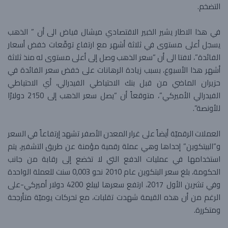
التضخم.
في هذا الاطار يشير الخبير الاقتصادي ميشال فياض الى أن ” الذهب
يسجل أعلى مستوى في ثلاثة أشهر مع ارتفاع توقّعات خفض أسعار
الفائدة”، لافتا الى أن “سعر الذهب وصل إلى أعلى مستوى له منذ ثلاثة
أشهر هذا الأسبوع، بسبب زيادة الرهانات على خفض سعر الفائدة في
حزيران الماضي من قبل بنك الاحتياطي الفيدرالي، أي الاحتياطي
الفيدرالي الأميركي”، متوقعاً أن “يصل سعر الذهب إلى 2150 دولارًا
للأونصة”.
العملات الرقميّة أيضاً على غرار المعدن الأصفر تشهد إرتفاعاً في السعر
و”البيتكوين” إحداها وهي عملة رقمية مؤمنة عن طريق التشفير، يتم
استخدامها في عمليات الدفع التي لا تخضع إلى رقابة من جانب
الحكومة، بلغ سعر البتكوين عام 2010 نحو 0,003 سنت للعملة الواحدة
وفي تشرين الأول 2017، ارتفع سعرها ليبلغ 4200 دولار أميركي-على
الرغم من أن هذه القيمة شهدت تقلبات، مع تحركات يوميّة متأرجحة
ومتكررة.