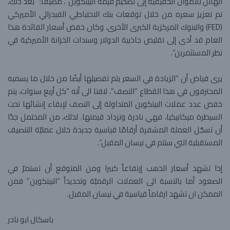
الهائل للأموال الحقيقيّة إلى تضخيم قيمة البيتكوين”، مضيفاً: “بعد ذلك،
تم تعزيز سعره من خلال توقعات بنك الاحتياطي الفيدرالي الأميركي
(FED) والبنوك المركزية الكبرى الأخرى، وكان خفض أسعار الفائدة هذا
العام قد أدى إلى تقليص جاذبية الدولار وسندات الخزانة الأميركية في
نظر المستثمرين”.
يرى فياض أن “الزيادة في السعر يتم تفضيلها أيضًا من خلال ما يسميه
المحترفون في هذا القطاع “النصف”، لافتا الى أنه “كل أربع سنوات، يتم
خفض عدد عملات البيتكوين المتداولة إلى النصف لإبقاء إنشائها تحت
السيطرة ميكانيكيا، فهي نادرة وتزداد قيمتها. لذلك، من المحتمل جدًا
أن تسجّل العملة المشفرة أرقامًا قياسية جديدة خلال عمليّة التنصيف
المستقبلية التي ستتم في نيسان المقبل”.
إذا تشهد أسعار الذهب إرتفاعاً كبيرا ومن المتوقع أن تستمرّ في
الصعود أما بالنسبة الى العملات الرقميّة وتحديداً “البيتكوين” فمن
الممكن ان تشهد ارقاماً قياسية في نيسان المقبل.
باسكال ابو نادر