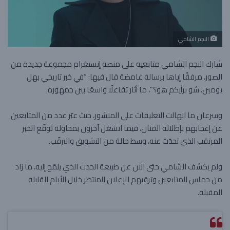
النجم الشامي
شارك النجم الشامي متابعيه على منصة إنستغرام مجموعة جديدة من
الصور، مرفقًا إياها برسالة غامضة قال فيها: “في خبر تاريخي بهل
يومين، شو برأيكم هو؟”، ما أثار تفاعلًا واسعًا بين جمهوره.
وسرعان ما انهالت التعليقات على المنشور، حيث عبّر عدد من المتابعين
عن إعجابهم بإطلالة الفنان، فيما انشغل آخرون بمحاولة توقّع الخبر
المرتقب الذي تحدّث عنه، وسط حالة من التشويق والترقّب.
ولم يكشف الشامي حتى الآن عن طبيعة الحدث الذي يلمّح إليه، ما زاد
من حماس المتابعين وترقبهم للإعلان المنتظر خلال الأيام القليلة
المقبلة.