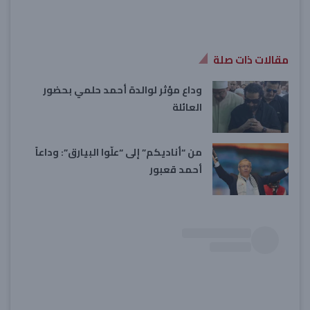
مقالات ذات صلة
وداع مؤثر لوالدة أحمد حلمي بحضور
العائلة
من “أناديكم” إلى “علّوا البيارق”: وداعاً
أحمد قعبور