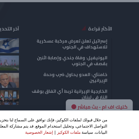
الأكثر قراءة
آخر التحدي
إسرائيل تعلن تعرض مركبة عسكرية
للاستهداف في الجنوب
اليونيفيل: وفاة جندي وإصابة اثنين
بقصف في الجنوب
خامنئي: العدو يحاول ضرب وحدة
الإيرانيين
الخارجية الإيرانية تربط أي اتفاق بوقف
النار في لبنان
كليك اف ام - بث مباشر
من خلال قبولك لملفات الكوكيز، فإنك توافق على السماح لنا بتخز
التواصل الاجتماعي، وتحليل استخدام الموقع. قد يتم مشاركة المعلو
حقوق
البيانات. سياسة
ملفات الكوكيز
|
إشعار الخصوصية