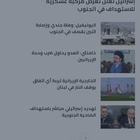
إسرائيل تعلن تعرض مركبة عسكرية
للاستهداف في الجنوب
اليونيفيل: وفاة جندي وإصابة
اثنين بقصف في الجنوب
خامنئي: العدو يحاول ضرب وحدة
الإيرانيين
الخارجية الإيرانية تربط أي اتفاق
بوقف النار في لبنان
تهديد إسرائيلي مباشر باستهداف
الضاحية الجنوبية
ا
ا