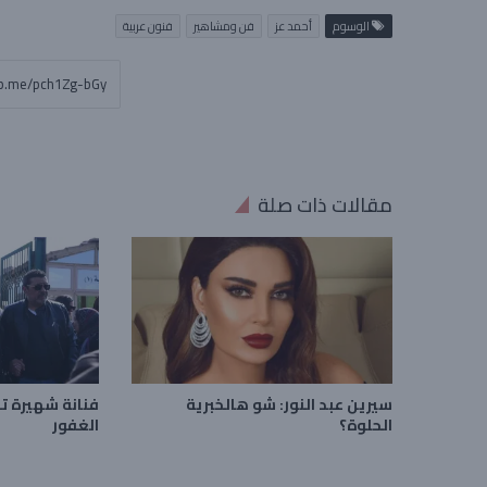
الوسوم
أحمد عز
فن ومشاهير
فنون عربية
مقالات ذات صلة
سيرين عبد النور: شو هالخبرية
فنانة شهيرة ت
الحلوة؟
الغفور