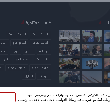
ثات
كلمات مفتاحية
الجريدة الدولية
الجريدة الرياضية
الجريدة اللبنانية
العالم اليوم
امن و
حزب الله
خبر بارز
دولي
سياس
فنون عربية
قضاء وامن
لبنان
متفرقات دولية
متفرقات محلية
م
منوعات
​اسرائيل
ين ملفات الكوكيز لتخصيص المحتوى والإعلانات، وتوفير ميزات وسائل
غ
مات أيضًا مع شركائنا في وسائل التواصل الاجتماعي، الإعلانات، وتحليل
 الطبع والنشر 2026©، جميع الحقوق محفوظة. تصميم واستضافة بواسطة