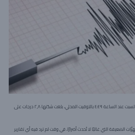
هزّة أرضية خفيفة فجر اليوم السبت عند الساعة ٤:٤٩ بالتوقيت المحلي، بلغت شدّتها ٢٫٨ درجات على
زّات الضعيفة التي غالبًا لا تُحدث أضرارًا، في وقت لم ترد فيه أي تقارير