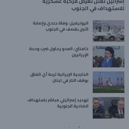
إسرائيل تعلن تعرض مركبة عسكرية
للاستهداف في الجنوب
اليونيفيل: وفاة جندي وإصابة
اثنين بقصف في الجنوب
خامنئي: العدو يحاول ضرب وحدة
الإيرانيين
الخارجية الإيرانية تربط أي اتفاق
بوقف النار في لبنان
تهديد إسرائيلي مباشر باستهداف
الضاحية الجنوبية
ا
ا