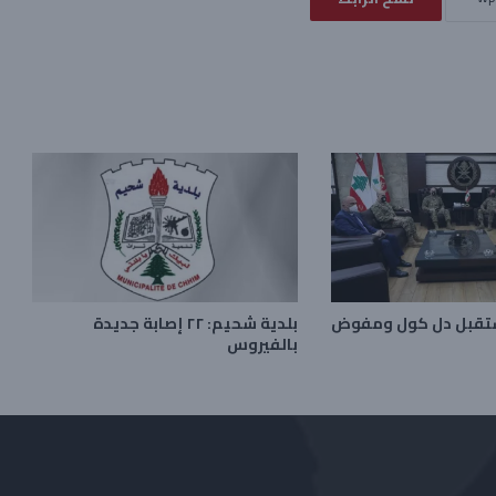
ستقبل دل كول ومفوض
بلدية شحيم: ٢٢ إصابة جديدة
بالفيروس