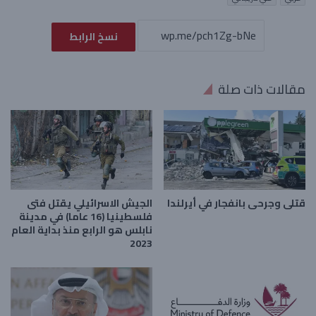
نسخ الرابط
مقالات ذات صلة
قتلى وجرحى بانفجار في أيرلندا
الجيش الاسرائيلي يقتل فتى
فلسطينيا (16 عاما) في مدينة
نابلس هو الرابع منذ بداية العام
2023