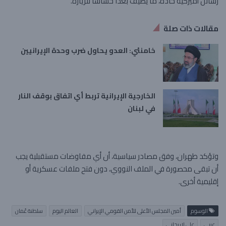
رسائل أميركية حادة، ما يضيف بُعدًا حساسًا للزيارة.
مقالات ذات صلة
خامنئي: العدو يحاول ضرب وحدة الإيرانيين
الخارجية الإيرانية تربط أي اتفاق بوقف النار
في لبنان
وتؤكد طهران، وفق مصادر سياسية، أن أي مفاوضات مستقبلية يجب
أن تبقى محصورة في الملف النووي، دون فتح ملفات عسكرية أو
إقليمية أخرى.
الوسوم
أمين المجلس الأعلى للأمن القومي الإيراني
العالم اليوم
سلطنة عُمان
عربي
علي لاريجاني