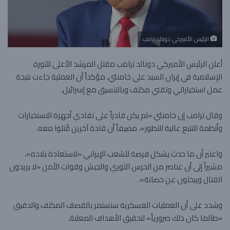
الرئيس الأميركي دونالد ترامب
أعلن الرئيس الأميركي دونالد ترامب مقتل المرشد الأعلى للثورة
الإسلامية في إيران السيد علي خامنئي، مؤكداً أن العملية جاءت نتيجة
عمل استخباراتي وتقني مكثف وبالتنسيق مع إسرائيل.
وقال ترامب إن خامنئي «لم يكن قادراً على تفادي أجهزة الاستخبارات
وأنظمة التتبع عالية التطور»، مضيفاً أن قادة آخرين قُتلوا معه.
واعتبر أن ما حدث يشكل فرصة للشعب الإيراني «لاستعادة بلاده»،
مشيراً إلى أن عناصر من الحرس الثوري والجيش وقوات الأمن «لا يريدون
القتال ويبحثون عن حصانة».
وشدد على أن العمليات العسكرية ستستمر بالقصف المكثف والدقيق
«طالما كان ذلك ضرورياً» لتحقيق الأهداف المعلنة.