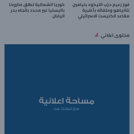
فوز زعيم حزب الليكود ​بنيامين
كوريا الشمالية تطلق صاروخا
نتانياهو​ وحلفائه بأغلبية
باليستيا غير محدد باتجاه بحر
مقاعد ​الكنيست​ الاسرائيلي
اليابان
محتوى اعلاني