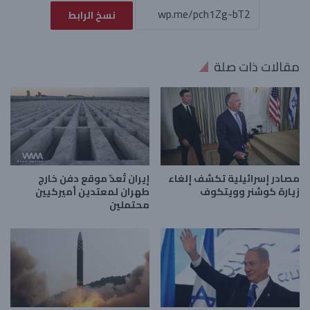
نسخ الرابط
مقالات ذات صلة
مصادر إسرائيلية تكشف إلغاء
إيران تُعدّ موقع دفن خارج
زيارة كوشنر وويتكوف
طهران لمعتدين أميركيين
محتملين