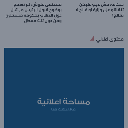
سكاف: مش عيب عليكن
مصطفى علوش: لم نسمع
تتقاتلو على وزارة او فالج لا
بوضوح قبول الرئيس ميشال
تعالج؟
عون الذهاب بحكومة مستقلين
ومن دون ثلث معطل
محتوى اعلاني