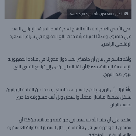
الأمين العام ل​حزب الله​ الشيخ ​نعيم قاسم
نعى الأمين العام لحزب الله الشيخ نعيم قاسم المرشد الإيراني السيد
علي خامنئي، واصفًا اغتياله بأنه حدث بالغ الخطورة في سياق التصعيد
الإقليمي الراهن.
وأكد قاسم في بيان أن خامنئي لعب دورًا محوريًا في قيادة الجمهورية
الإسلامية الإيرانية، معتبرًا أن اغتياله لن يؤدي إلى تراجع القوى التي
تتبنى هذا النهج.
وأشار إلى أن الهجوم الذي استهدف خامنئي وعددًا من القادة الإيرانيين
يشكّل تصعيدًا مباشرًا، محمّلًا واشنطن وتل أبيب مسؤولية ما جرى،
بحسب البيان.
وشدد على أن حزب الله سيستمر في مواقفه وخياراته، مؤكدًا أن
«ميدان المواجهة سيبقى قائمًا» في ظل استمرار التطورات العسكرية
والسياسية في المنطقة.