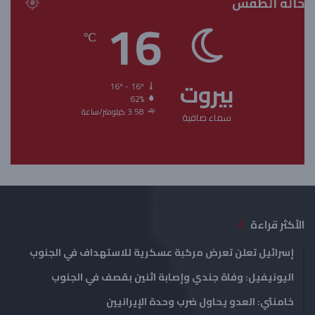
حالة الطقس
ف
ف
16
ح
ح
℃
ة
ة
ا
ا
بيروت
ل
ل
16º - 16º
62%
ت
س
3.58 كيلومتر/ساعة
سماء صافية
ا
ا
ل
ب
ي
ق
ة
ة
الأكثر قراءة
إسرائيل تعلن تعرض مركبة عسكرية للاستهداف في الجنوب
اليونيفيل: وفاة جندي وإصابة اثنين بقصف في الجنوب
خامنئي: العدو يحاول ضرب وحدة الإيرانيين