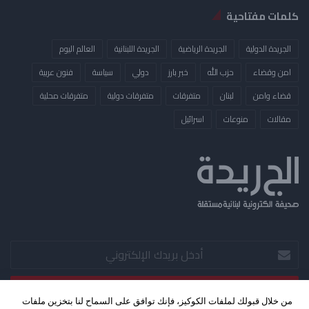
كلمات مفتاحية
الجريدة الدولية
الجريدة الرياضية
الجريدة اللبنانية
العالم اليوم
امن وقضاء
حزب الله
خبر بارز
دولي
سياسة
فنون عربية
قضاء وامن
لبنان
متفرقات
متفرقات دولية
متفرقات محلية
مقالات
منوعات
​اسرائيل
أدخل
بريدك
الإلكتروني
من خلال قبولك لملفات الكوكيز، فإنك توافق على السماح لنا بتخزين ملفات