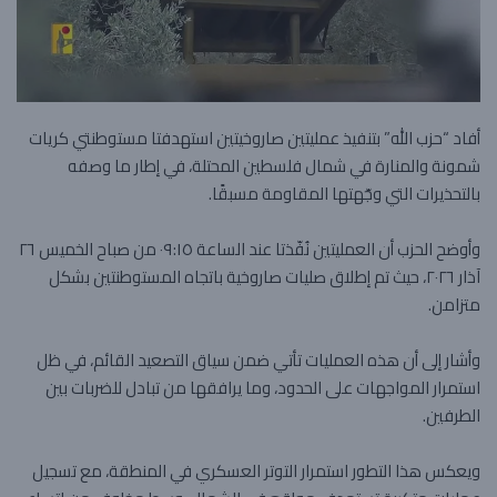
أفاد “حزب الله” بتنفيذ عمليتين صاروخيتين استهدفتا مستوطنتي كريات
شمونة والمنارة في شمال فلسطين المحتلة، في إطار ما وصفه
بالتحذيرات التي وجّهتها المقاومة مسبقًا.
وأوضح الحزب أن العمليتين نُفّذتا عند الساعة ٠٩:١٥ من صباح الخميس ٢٦
آذار ٢٠٢٦، حيث تم إطلاق صليات صاروخية باتجاه المستوطنتين بشكل
متزامن.
وأشار إلى أن هذه العمليات تأتي ضمن سياق التصعيد القائم، في ظل
استمرار المواجهات على الحدود، وما يرافقها من تبادل للضربات بين
الطرفين.
ويعكس هذا التطور استمرار التوتر العسكري في المنطقة، مع تسجيل