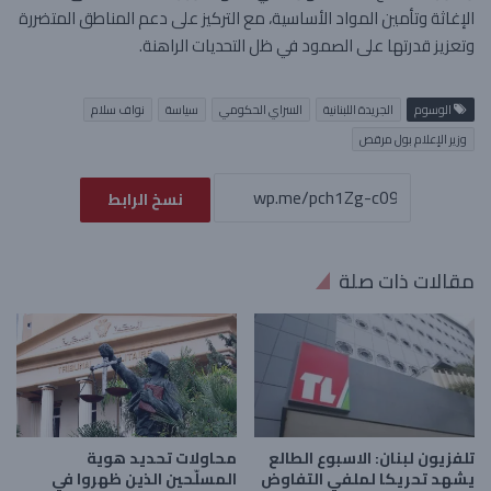
الإغاثة وتأمين المواد الأساسية، مع التركيز على دعم المناطق المتضررة
وتعزيز قدرتها على الصمود في ظل التحديات الراهنة.
الوسوم
الجريدة اللبنانية
السراي الحكومي
سياسة
نواف سلام
وزير الإعلام بول مرقص
نسخ الرابط
مقالات ذات صلة
تلفزيون لبنان: الاسبوع الطالع
محاولات تحديد هوية
يشهد تحريكا لملفي التفاوض
المسلّحين الذين ظهروا في