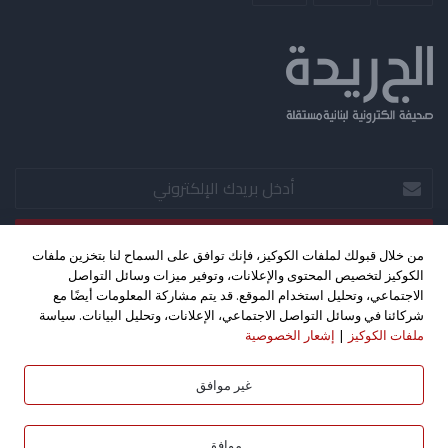
أدخل
بريدك
الإلكتروني
من خلال قبولك لملفات الكوكيز، فإنك توافق على السماح لنا بتخزين ملفات
الكوكيز لتخصيص المحتوى والإعلانات، وتوفير ميزات وسائل التواصل
‫X
فيسبوك
‫YouTube
الاجتماعي، وتحليل استخدام الموقع. قد يتم مشاركة المعلومات أيضًا مع
شركائنا في وسائل التواصل الاجتماعي، الإعلانات، وتحليل البيانات. سياسة
ملفات الكوكيز
|
إشعار الخصوصية
حقوق الطبع والنشر 2026©، جميع الحقوق محفوظة. تصميم واستضافة
كليك اف ام - بث مباشر
غير موافق
بواسطة
موافق