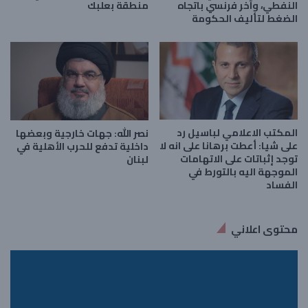
النفطي، وآخر فرنسي باتجاه
منطقة بعلبك
الضغط لتأليف الحكومة
المكتب الاعلامي لباسيل رد
نصر الله: جهات خارجية وبعضها
على شيا: أعطت برهانا على انه لا
داخلية تدفع للحرب الأهلية في
توجد إثباتات على الاتهامات
لبنان
الموجهة اليه ‏بالتورط في
الفساد
محتوى اعلاني