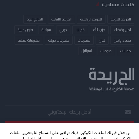
كلمات مفتاحية
الجريدة الدولية
الجريدة الرياضية
الجريدة اللبنانية
العالم اليوم
امن وقضاء
حزب الله
خبر بارز
دولي
سياسة
فنون عربية
قضاء وامن
لبنان
متفرقات
متفرقات دولية
متفرقات محلية
مقالات
منوعات
​اسرائيل
أدخل
بريدك
الإلكتروني
من خلال قبولك لملفات الكوكيز، فإنك توافق على السماح لنا بتخزين ملفات
الكوكيز لتخصيص المحتوى والإعلانات، وتوفير ميزات وسائل التواصل