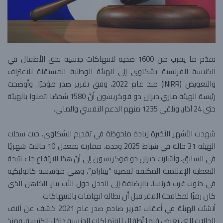
تقدّم ما يقرب من 1600 ضحية لانتهاكات جنسية بحق الأطفال في
الكنيسة الفرنسية بشكاوى إلى الهيئة الوطنية المستقلة للاعتراف
والتعويض (INIRR) منذ عام 2022، وفق تقرير صدر مؤخرًا. وأوضحت
رئيسة الهيئة ماري ديران دو فوكريسون أنّ 1580 شخصًا اتصلوا بالهيئة
حتى 24 آذار، وتلقى 1235 منهم الدعم النفسي والمالي.
شهدت الأشهر الأخيرة زيادة ملحوظة في تقديم الشكاوى، حيث سجلت
الهيئة 31 حالة في شباط 2025 وحده، مقارنة بمعدل 10 حالات شهريًا
في السابق. وأشارت ديران دو فوكريسون إلى أنّ هذا الارتفاع جاء نتيجة
التغطية الإعلامية المكثفة لقضية “بيتارام”، وهي مؤسسة كاثوليكية
في جنوب غرب فرنسا، بالإضافة إلى الجدل حول الأب بيار، الكاهن الذي
كان رمزًا لمكافحة الفقر قبل أن تطاله اتهامات بالانتهاكات.
أنشئت الهيئة في أعقاب تقرير صادم صدر عام 2021 كشف عن آلاف
الحالات التي تعرض فيها أطفال للانتهاكات الجنسية داخل الكنيسة. ومنذ