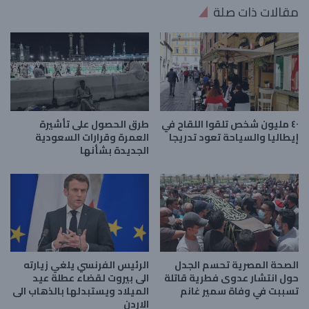
مقالات ذات صلة
٤٠ مليون شخص تلقوا اللقاح في
طرق الحصول على تأشيرة
إيطاليا والسياحة تعود تدريجا
العمرة وقرارات السعودية
الجديدة بشأنها
الصحة المصرية تحسم الجدل
الرئيس الفرنسي يلغي زيارته
حول انتشار عدوى فطرية قاتلة
الى بيروت لقضاء عطلة عيد
تسببت في وفاة سمير غانم
الميلاد ويستبدلها بالذهاب الى
الاردن