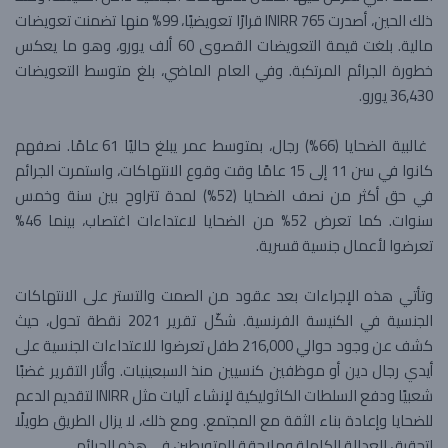
ذلك الحين، أصدرت INIRR 765 قرارًا تعويضيًا، 99% منها تضمنت تعويضات
مالية. بلغت قيمة التعويضات القصوى 60 ألف يورو، وهو ما يعكس
خطورة الجرائم المرتكبة. وفي العام الماضي، بلغ متوسط التعويضات
36,430 يورو.
غالبية الضحايا (66%) رجال، بمتوسط عمر يبلغ حاليًا 61 عامًا. نصفهم
كانوا في سن 11 إلى 15 عامًا وقت وقوع الانتهاكات، واستمرت الجرائم
في حق أكثر من نصف الضحايا (52%) لمدة تتراوح بين سنة وخمس
سنوات. كما تعرض 52% من الضحايا لاعتداءات اغتصاب، بينما 46%
تعرضوا لأعمال جنسية قسرية.
وتأتي هذه الإجراءات بعد عقود من الصمت والتستر على الانتهاكات
الجنسية في الكنيسة الفرنسية. شكّل تقرير 2021 نقطة تحول، حيث
كشف عن وجود حوالي 216,000 طفل تعرضوا للاعتداءات الجنسية على
أيدي رجال دين أو موظفين كنسيين منذ السبعينيات. وأثار التقرير غضبًا
شعبيًا ودفع السلطات الكاثوليكية لإنشاء آليات مثل INIRR لتقديم الدعم
للضحايا وإعادة بناء الثقة مع المجتمع. ومع ذلك، لا يزال الطريق طويلًا
لتحقيق العدالة الكاملة وملاحقة المتورطين في هذه الجرائم.