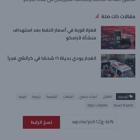
مقالات ذات صلة
قفزة قوية في أسعار النفط بعد استهداف
منشأة لأرامكو
انفجار يودي بحياة ١٦ شخصًا في كراتشي فجراً
الوسوم
اطفال
اعتداء جنسي
اغتصاب
الكنيسة
جريمة
فرنسا
فضيحة جنسية
متفرقات دولية
نسخ الرابط