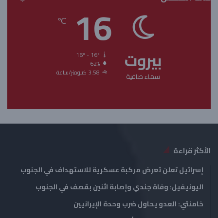
ف
ف
16
ح
ح
℃
ة
ة
ا
ا
بيروت
ل
ل
16º - 16º
62%
ت
س
3.58 كيلومتر/ساعة
سماء صافية
ا
ا
ل
ب
ي
ق
ة
ة
الأكثر قراءة
إسرائيل تعلن تعرض مركبة عسكرية للاستهداف في الجنوب
اليونيفيل: وفاة جندي وإصابة اثنين بقصف في الجنوب
خامنئي: العدو يحاول ضرب وحدة الإيرانيين