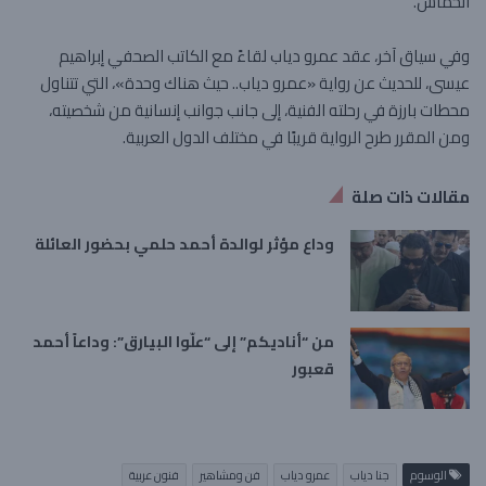
الحماس.
وفي سياق آخر، عقد عمرو دياب لقاءً مع الكاتب الصحفي إبراهيم
عيسى، للحديث عن رواية «عمرو دياب.. حيث هناك وحدة»، التي تتناول
محطات بارزة في رحلته الفنية، إلى جانب جوانب إنسانية من شخصيته،
ومن المقرر طرح الرواية قريبًا في مختلف الدول العربية.
مقالات ذات صلة
وداع مؤثر لوالدة أحمد حلمي بحضور العائلة
من “أناديكم” إلى “علّوا البيارق”: وداعاً أحمد
قعبور
الوسوم
جنا دياب
عمرو دياب
فن ومشاهير
فنون عربية