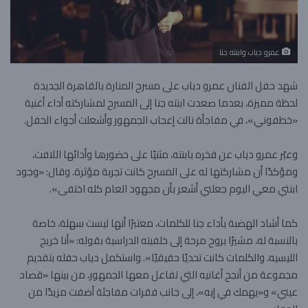
عمرو دياب وابنته جنا
شهد حفل الفنان عمرو دياب على مسرح المنارة بالقاهرة الجديدة
لحظة مميزة، بعدما صعدت ابنته جنا إلى المسرح لمشاركته أداء أغنية
«خطفوني»، في مفاجأة نالت إعجاب الجمهور وأشعلت أجواء الحفل.
وعبّر عمرو دياب عن فخره بابنته، مثنيًا على حضورها وأدائها اللافت،
ومؤكدًا أن مشاركتها له على المسرح كانت تجربة مؤثرة. وقال: «وجود
ابنتي معي اليوم جعلني أشعر بأن مجهود العام كله اختفى».
كما أشاد الهضبة بأداء جنا للكلمات، معتبرًا أنها ليست سهلة، خاصة
بالنسبة له، مشيرًا بروح مرحة إلى خلفيته الدراسية بقوله: «أنا خريج
الليسيه، والكلمات كانت تحديًا حقيقيًا». واستكمل دياب حفله بتقديم
مجموعة من أنجح أغانيه التي تفاعل معها الجمهور، من بينها «قصاد
عيني» و«يهمك في إيه»، إلى جانب فقرات مفاجئة أضفت مزيدًا من