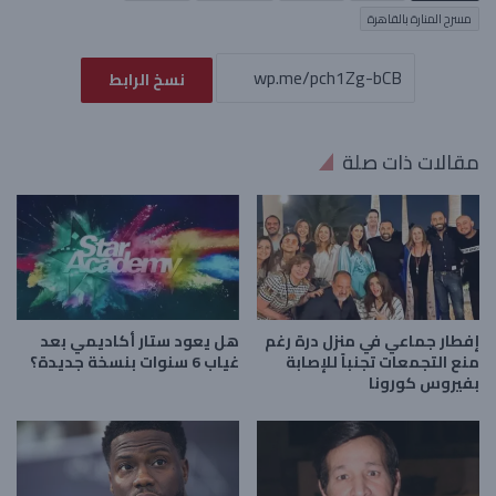
مسرح المنارة بالقاهرة
نسخ الرابط
مقالات ذات صلة
إفطار جماعي في منزل درة رغم
هل يعود ستار أكاديمي بعد
منع التجمعات تجنباً للإصابة
غياب 6 سنوات بنسخة جديدة؟
بفيروس كورونا