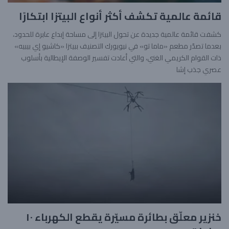
قائمة عالمية تكشف أكثر أنواع البيتزا ابتكارًا
كشفت قائمة عالمية جديدة عن تحول البيتزا إلى مساحة إبداع عابرة للحدود،
بعدما تصدّر مطعم «ماما تو» في نيويورك التصنيف ببيتزا «كاشيو إي بيبيه»
ذات القوام الكريمي الغني، والتي أعادت تفسير الوصفة الإيطالية بأسلوب
عصري جذب إشا
خنزير معلّق بطائرة مسيّرة يقطع الكهرباء ١٠