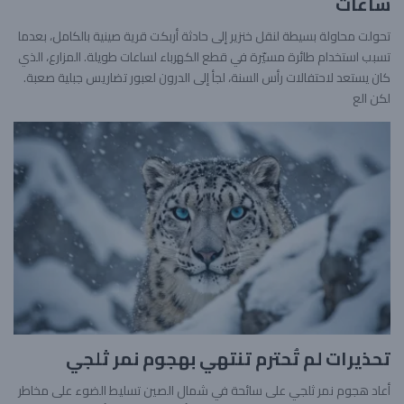
ساعات
تحولت محاولة بسيطة لنقل خنزير إلى حادثة أربكت قرية صينية بالكامل، بعدما
تسبب استخدام طائرة مسيّرة في قطع الكهرباء لساعات طويلة. المزارع، الذي
كان يستعد لاحتفالات رأس السنة، لجأ إلى الدرون لعبور تضاريس جبلية صعبة.
لكن الع
تحذيرات لم تُحترم تنتهي بهجوم نمر ثلجي
أعاد هجوم نمر ثلجي على سائحة في شمال الصين تسليط الضوء على مخاطر