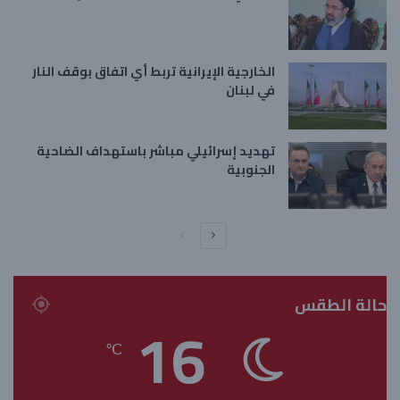
الخارجية الإيرانية تربط أي اتفاق بوقف النار
في لبنان
تهديد إسرائيلي مباشر باستهداف الضاحية
الجنوبية
ا
ا
ل
ل
ص
ص
حالة الطقس
ف
ف
16
ح
ح
℃
ة
ة
ا
ا