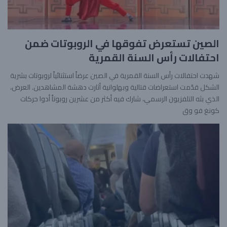
الصين تستعرض تفوقها في الروبوتات ضمن
احتفالات رأس السنة القمرية
شهدت احتفالات رأس السنة القمرية في الصين عرضاً استثنائياً لروبوتات بشرية
الشكل قدّمت استعراضات قتالية وبهلوانية أثارت دهشة المشاهدين. العرض،
الذي بثه التلفزيون الرسمي، شارك فيه أكثر من عشرين روبوتاً أدوا حركات
كونغ فو وق