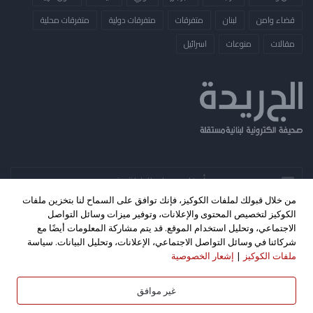
قضاء وامن
لبنان
متفرقات
متفرقات دولية
متفرقات محلية
مقالات
منوعات
​اسرائيل
أدخل
بريدك
من خلال قبولك لملفات الكوكيز، فإنك توافق على السماح لنا بتخزين ملفات
الإلكتروني
الكوكيز لتخصيص المحتوى والإعلانات، وتوفير ميزات وسائل التواصل
الاجتماعي، وتحليل استخدام الموقع. قد يتم مشاركة المعلومات أيضًا مع
شركائنا في وسائل التواصل الاجتماعي، الإعلانات، وتحليل البيانات. سياسة
‫X
فيسبوك
‫YouTube
ملفات الكوكيز
|
إشعار الخصوصية
كليك اف ام - بث مباشر
غير موافق
حقوق الطبع والنشر 2026©، جميع الحقوق محفوظة. تصميم واستضافة