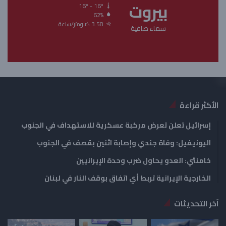
بيروت
ل
ل
16º - 16º
62%
ت
س
3.58 كيلومتر/ساعة
سماء صافية
ا
ا
ل
ب
ي
ق
ة
ة
الأكثر قراءة
إسرائيل تعلن تعرض مركبة عسكرية للاستهداف في الجنوب
اليونيفيل: وفاة جندي وإصابة اثنين بقصف في الجنوب
خامنئي: العدو يحاول ضرب وحدة الإيرانيين
الخارجية الإيرانية تربط أي اتفاق بوقف النار في لبنان
آخر التحديثات