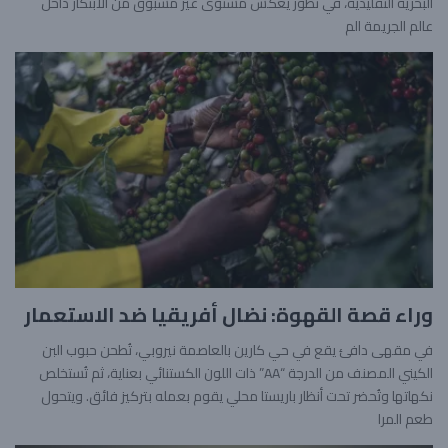
البحرية التقليدية، في تطور يعكس مستوى غير مسبوق من الابتكار داخل
عالم الجريمة الم
وراء قصة القهوة: نضال أفريقيا ضد الاستعمار
في مقهى دافئ يقع في حي كارين بالعاصمة نيروبي، تُطحن حبوب البن
الكيني المصنف من الدرجة “AA” ذات اللون الكستنائي بعناية، ثم تُستخلص
نكهاتها وتُحضر تحت أنظار باريستا محلي يقوم بعمله بتركيز فائق. ويتحول
طعم المرا