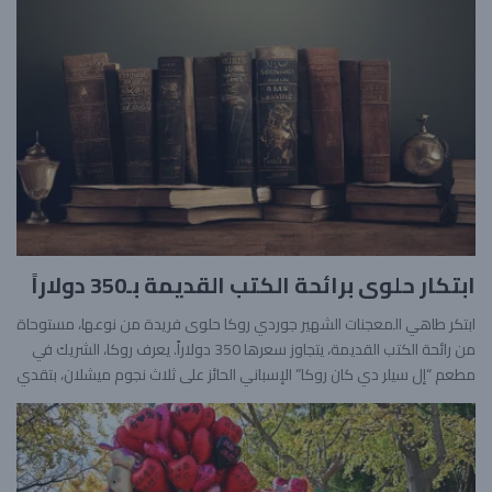
ابتكار حلوى برائحة الكتب القديمة بـ350 دولاراً
ابتكر طاهي المعجنات الشهير جوردي روكا حلوى فريدة من نوعها، مستوحاة
من رائحة الكتب القديمة، يتجاوز سعرها 350 دولاراً. يعرف روكا، الشريك في
مطعم “إل سيلر دي كان روكا” الإسباني الحائز على ثلاث نجوم ميشلان، بتقدي