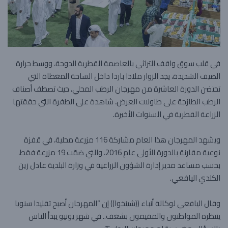
في قلب سوق واقف التراثي بالعاصمة القطرية الدوحة، ووسط حرارة
الصيف الشديدة، يجد الزوار ملاذا باردا داخل الساحة المغطاة التي
تحتضن الدورة العاشرة من مهرجان الرطب المحلي، حيث تصطف أصناف
الرطب الطازجة على طاولات العرض، شاهدة على الطفرة التي حققتها
الزراعة القطرية في السنوات الأخيرة.
ويشهد المهرجان هذا العام مشاركة 116 مزرعة محلية، في قفزة
نوعية مقارنة بالدورة الأولى عام 2016، والتي ضمّت 19 مزرعة فقط،
بحسب مساعد مدير إدارة الشؤون الزراعية في وزارة البلدية عادل زين
الكلدي اليافعي.
وقال اليافعي لوكالة أنباء ((شينخوا)) إن “المهرجان أصبح تقليدا سنويا
ينتظره المواطنون والمقيمون بشغف.. في شهر يونيو يبدأ الناس