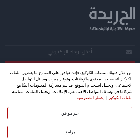
أدخل
بريدك
الإلكتروني
من خلال قبولك لملفات الكوكيز، فإنك توافق على السماح لنا بتخزين ملفات
الكوكيز لتخصيص المحتوى والإعلانات، وتوفير ميزات وسائل التواصل
‫X
فيسبوك
‫YouTube
الاجتماعي، وتحليل استخدام الموقع. قد يتم مشاركة المعلومات أيضًا مع
شركائنا في وسائل التواصل الاجتماعي، الإعلانات، وتحليل البيانات. سياسة
ملفات الكوكيز
|
إشعار الخصوصية
حقوق الطبع والنشر 2026©، جميع الحقوق محفوظة. تصميم واستضافة
كليك اف ام - بث مباشر
غير موافق
بواسطة
موافق