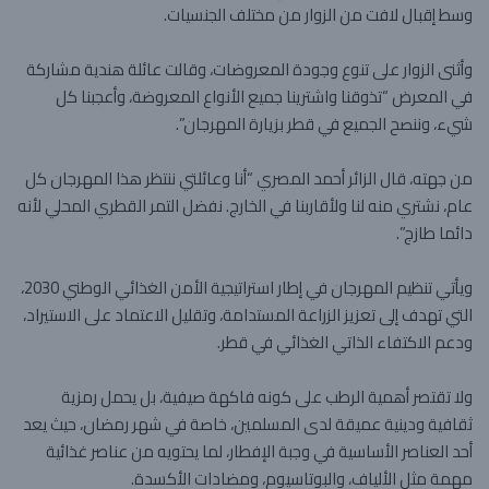
وسط إقبال لافت من الزوار من مختلف الجنسيات.
وأثنى الزوار على تنوع وجودة المعروضات، وقالت عائلة هندية مشاركة
في المعرض “تذوقنا واشترينا جميع الأنواع المعروضة، وأعجبنا كل
شيء، وننصح الجميع في قطر بزيارة المهرجان”.
من جهته، قال الزائر أحمد المصري “أنا وعائلتي ننتظر هذا المهرجان كل
عام، نشتري منه لنا ولأقاربنا في الخارج. نفضل التمر القطري المحلي لأنه
دائما طازج”.
ويأتي تنظيم المهرجان في إطار استراتيجية الأمن الغذائي الوطني 2030،
التي تهدف إلى تعزيز الزراعة المستدامة، وتقليل الاعتماد على الاستيراد،
ودعم الاكتفاء الذاتي الغذائي في قطر.
ولا تقتصر أهمية الرطب على كونه فاكهة صيفية، بل يحمل رمزية
ثقافية ودينية عميقة لدى المسلمين، خاصة في شهر رمضان، حيث يعد
أحد العناصر الأساسية في وجبة الإفطار، لما يحتويه من عناصر غذائية
مهمة مثل الألياف، والبوتاسيوم، ومضادات الأكسدة.